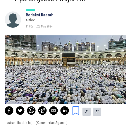
Redaksi Daerah
Author
11:05am, 28 May, 2024
-
+
A
A
Ilustrasi ibadah haji.
(Kementerian Agama )