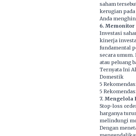
saham tersebut
kerugian pada 
Anda menghind
6. Memonitor 
Investasi saha
kinerja invest
fundamental p
secara umum. 
atau peluang 
Ternyata Ini A
Domestik
5 Rekomendasi
5 Rekomendasi 
7. Mengelola 
Stop-loss orde
harganya turun
melindungi mo
Dengan menetap
mengendalikan 