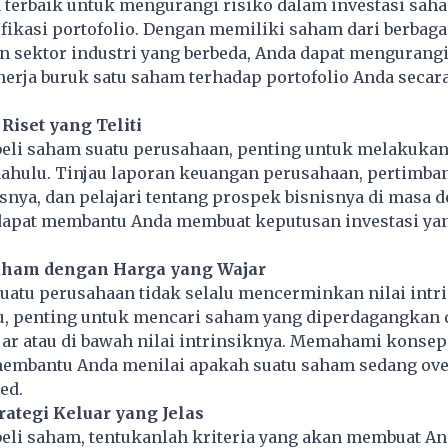
a terbaik untuk mengurangi risiko dalam investasi sah
fikasi portofolio. Dengan memiliki saham dari berbaga
n sektor industri yang berbeda, Anda dapat menguran
inerja buruk satu saham terhadap portofolio Anda secar
Riset yang Teliti
li saham suatu perusahaan, penting untuk melakukan 
h dahulu. Tinjau laporan keuangan perusahaan, pertimb
isnya, dan pelajari tentang prospek bisnisnya di masa d
 dapat membantu Anda membuat keputusan investasi yan
aham dengan Harga yang Wajar
uatu perusahaan tidak selalu mencerminkan nilai intri
tu, penting untuk mencari saham yang diperdagangkan
ar atau di bawah nilai intrinsiknya. Memahami konsep
embantu Anda menilai apakah suatu saham sedang ove
ed.
rategi Keluar yang Jelas
li saham, tentukanlah kriteria yang akan membuat An