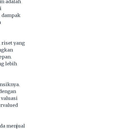
am adalah
i
gi dampak
a
riset yang
angkan
epan.
g lebih
nsiknya.
 dengan
 valuasi
rvalued
da menjual