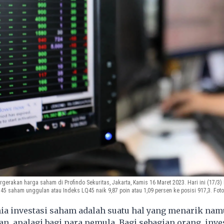
erakan harga saham di Profindo Sekuritas, Jakarta, Kamis 16 Maret 2023. Hari ini (17/3) 
45 saham unggulan atau Indeks LQ45 naik 9,87 poin atau 1,09 persen ke posisi 917,3. Foto
ia investasi saham adalah suatu hal yang menarik nam
n, apalagi bagi para pemula. Bagi sebagian orang, inv