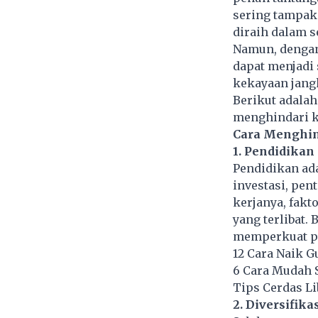
sering tampak 
diraih dalam s
Namun, dengan
dapat menjad
kekayaan jang
Berikut adala
menghindari k
Cara Menghin
1. Pendidikan
Pendidikan ad
investasi, pen
kerjanya, fak
yang terlibat.
memperkuat pe
12 Cara Naik 
6 Cara Mudah 
Tips Cerdas L
2. Diversifika