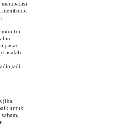
au membatasi
pat membantu
n.
memonitor
dalam
n pasar
i masalah
adio Jadi
 jika
baik untuk
 saham.
t