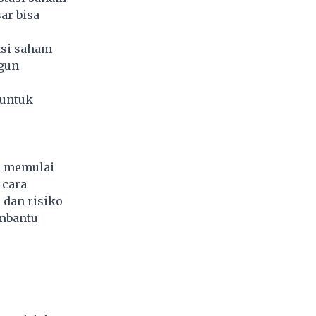
ar bisa
asi saham
gun
 untuk
m memulai
 cara
 dan risiko
embantu