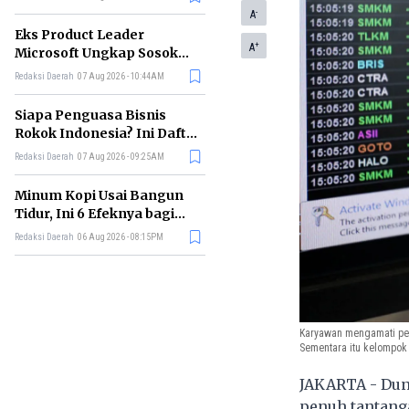
-
A
Eks Product Leader
+
A
Microsoft Ungkap Sosok
yang Paling Cocok
Redaksi Daerah
07 Aug 2026 - 10:44AM
Memimpin di Era AI
Siapa Penguasa Bisnis
Rokok Indonesia? Ini Daftar
Perusahaan Terbesarnya
Redaksi Daerah
07 Aug 2026 - 09:25AM
Minum Kopi Usai Bangun
Tidur, Ini 6 Efeknya bagi
Kesehatan Tubuh
Redaksi Daerah
06 Aug 2026 - 08:15PM
Karyawan mengamati perg
Sementara itu kelompok 
JAKARTA - Dun
penuh tantanga