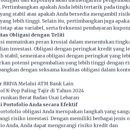
 obligasi dan kuponnya akan memengaruhi pengembal
. Pertimbangkan apakah Anda lebih tertarik pada tingk
yang stabil atau apakah Anda bersedia mengambil risi
ang lebih tinggi. Selain itu, pertimbangkan juga apaka
 tetap atau variabel, serta frekuensi pembayaran kupon
itas Obligasi dengan Teliti
gasi memainkan peran krusial dalam menentukan tingka
an investasi. Obligasi dengan peringkat kredit yang le
h stabil, sementara obligasi dengan peringkat yang leb
kan potensi pengembalian yang lebih tinggi dengan ri
bangkan dengan seksama kualitas obligasi dalam konte
 BRIVA Melalui ATM Bank Lain
dol K-Pop Paling Tajir di Tahun 2024
urunkan Berat Badan Usai Lebaran
si Portofolio Anda secara Efektif
portofolio obligasi Anda merupakan langkah yang sang
gi risiko investasi. Dengan memiliki berbagai jenis o
io Anda, Anda dapat mengurangi risiko kredit dan