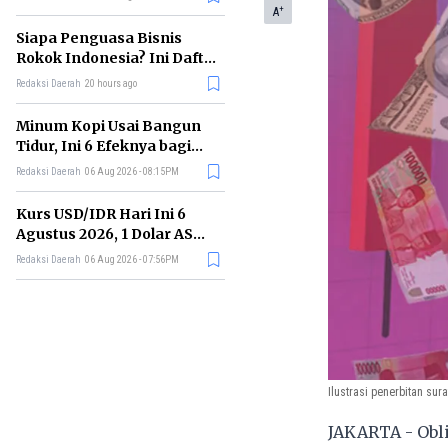
Memimpin di Era AI
+
A
Siapa Penguasa Bisnis
Rokok Indonesia? Ini Daftar
Perusahaan Terbesarnya
Redaksi Daerah
20 hours ago
Minum Kopi Usai Bangun
Tidur, Ini 6 Efeknya bagi
Kesehatan Tubuh
Redaksi Daerah
06 Aug 2026 - 08:15PM
Kurs USD/IDR Hari Ini 6
Agustus 2026, 1 Dolar AS
Kini Berapa Rupiah?
Redaksi Daerah
06 Aug 2026 - 07:56PM
Ilustrasi penerbitan sur
JAKARTA - Obl