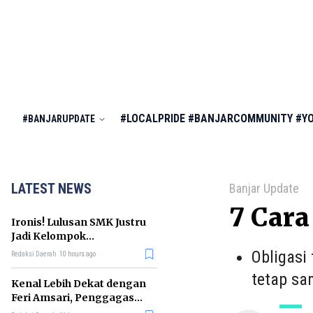
#LOCALPRIDE
#BANJARCOMMUNITY
#Y
#BANJARUPDATE
LATEST NEWS
Banjar Update
7 Cara
Ironis! Lulusan SMK Justru
Jadi Kelompok
Pengangguran Terbanyak
Obligasi
Redaksi Daerah
10 hours ago
di RI
tetap sa
Kenal Lebih Dekat dengan
Feri Amsari, Penggagas
Kabinet Bayangan