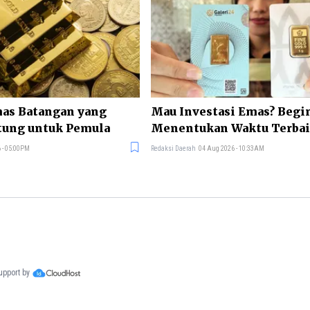
mas Batangan yang
Mau Investasi Emas? Begin
ung untuk Pemula
Menentukan Waktu Terbai
Membelinya
 - 05:00PM
Redaksi Daerah
04 Aug 2026 - 10:33AM
support by