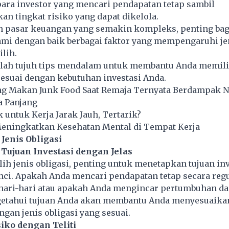
ara investor yang mencari pendapatan tetap sambil
n tingkat risiko yang dapat dikelola.
 pasar keuangan yang semakin kompleks, penting bagi
i dengan baik berbagai faktor yang mempengaruhi jen
lih.
dalah tujuh tips mendalam untuk membantu Anda memili
sesuai dengan kebutuhan investasi Anda.
ng Makan Junk Food Saat Remaja Ternyata Berdampak N
 Panjang
k untuk Kerja Jarak Jauh, Tertarik?
Meningkatkan Kesehatan Mental di Tempat Kerja
Jenis Obligasi
n Tujuan Investasi dengan Jelas
h jenis obligasi, penting untuk menetapkan tujuan inv
nci. Apakah Anda mencari pendapatan tetap secara reg
ehari-hari atau apakah Anda mengincar pertumbuhan da
etahui tujuan Anda akan membantu Anda menyesuaikan
ngan jenis obligasi yang sesuai.
siko dengan Teliti