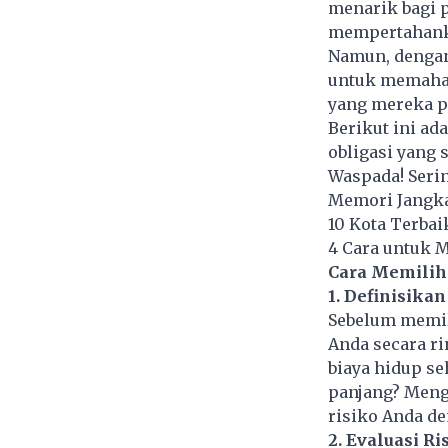
menarik bagi p
mempertahanka
Namun, dengan
untuk memaham
yang mereka pi
Berikut ini a
obligasi yang 
Waspada! Seri
Memori Jangka
10 Kota Terbai
4 Cara untuk 
Cara Memilih 
1. Definisika
Sebelum memili
Anda secara ri
biaya hidup s
panjang? Meng
risiko Anda de
2. Evaluasi Ri