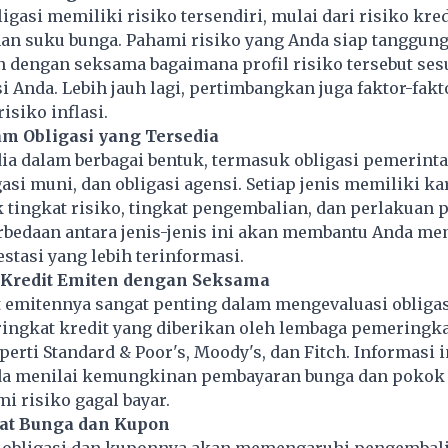
ligasi memiliki risiko tersendiri, mulai dari risiko kre
han suku bunga. Pahami risiko yang Anda siap tanggun
 dengan seksama bagaimana profil risiko tersebut ses
si Anda. Lebih jauh lagi, pertimbangkan juga faktor-fakt
risiko inflasi.
am Obligasi yang Tersedia
dia dalam berbagai bentuk, termasuk obligasi pemerinta
gasi muni, dan obligasi agensi. Setiap jenis memiliki ka
 tingkat risiko, tingkat pengembalian, dan perlakuan p
edaan antara jenis-jenis ini akan membantu Anda me
stasi yang lebih terinformasi.
n Kredit Emiten dengan Seksama
t emitennya sangat penting dalam mengevaluasi obligas
ringkat kredit yang diberikan oleh lembaga pemeringka
erti Standard & Poor's, Moody's, dan Fitch. Informasi i
 menilai kemungkinan pembayaran bunga dan pokok 
 risiko gagal bayar.
gkat Bunga dan Kupon