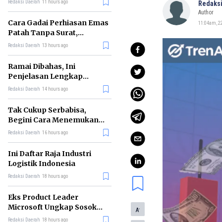
Redaksi Daerah
11 hours ago
Redaksi
Author
Cara Gadai Perhiasan Emas
11:04am, 22
Patah Tanpa Surat,
Ternyata Tetap Bisa!
Redaksi Daerah
13 hours ago
Ramai Dibahas, Ini
Penjelasan Lengkap
tentang Konsep Kabinet
Redaksi Daerah
14 hours ago
Bayangan
Tak Cukup Serbabisa,
Begini Cara Menemukan
'Spike' agar CV Dilirik HR
Redaksi Daerah
16 hours ago
Ini Daftar Raja Industri
Logistik Indonesia
Redaksi Daerah
18 hours ago
Eks Product Leader
Microsoft Ungkap Sosok
-
A
yang Paling Cocok
Redaksi Daerah
18 hours ago