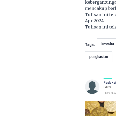
kebergantungan
mencakup berba
Tulisan ini te
Apr 2024
Tulisan ini te
Investor
Tags:
penghasilan
Redaksi
Editor
11:04am, 22