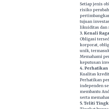
Setiap jenis ob
risiko peruba
pertimbangkan
tujuan investa
likuiditas dan 
3. Kenali Rag
Obligasi terse
korporat, obli
unik, termasuk
Memahami perb
keputusan inve
4. Perhatika
Kualitas kredi
Perhatikan pe
independen sep
membantu Anda
serta memahami
5. Teliti Tin