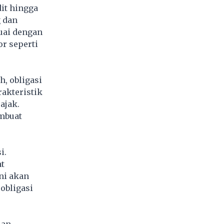
dit hingga
g dan
uai dengan
or seperti
h, obligasi
rakteristik
ajak.
mbuat
i.
t
ni akan
obligasi