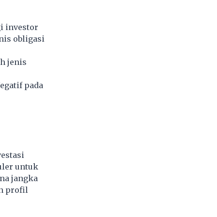
 investor
is obligasi
h jenis
egatif pada
estasi
uler untuk
na jangka
 profil