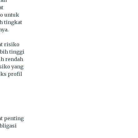
ian
at
ko untuk
h tingkat
nya.
t risiko
bih tinggi
ih rendah
siko yang
ks profil
at penting
bligasi