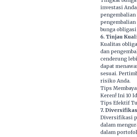
Tingkat bunga
investasi Anda
pengembalian 
pengembalian y
bunga obligasi
6. Tinjau Kual
Kualitas obli
dan pengembali
cenderung lebi
dapat menawar
sesuai. Pertim
risiko Anda.
Tips Membayar
Keren! Ini 10 I
Tips Efektif T
7. Diversifika
Diversifikasi 
dalam menguran
dalam portofol