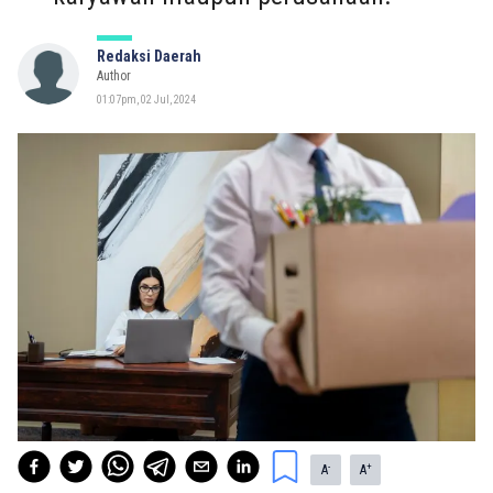
Redaksi Daerah
Author
01:07pm, 02 Jul, 2024
-
+
A
A