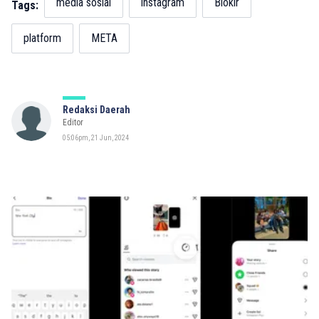
media sosial
instagram
Blokir
Tags:
platform
META
Redaksi Daerah
Editor
05:06pm, 21 Jun, 2024