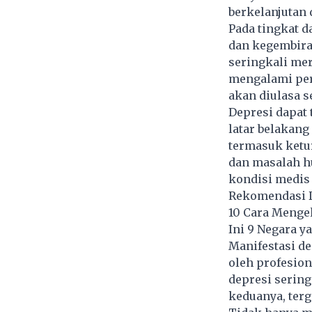
berkelanjutan 
Pada tingkat d
dan kegembiraa
seringkali mer
mengalami peru
akan diulasa s
Depresi dapat 
latar belakang
termasuk ketur
dan masalah hu
kondisi medis 
Rekomendasi D
10 Cara Menge
Ini 9 Negara y
Manifestasi de
oleh profesion
depresi sering
keduanya, terg