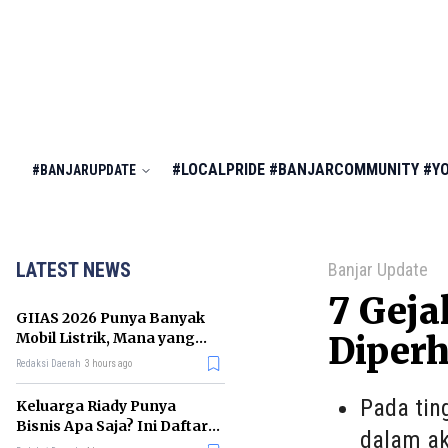
#LOCALPRIDE
#BANJARCOMMUNITY
#Y
#BANJARUPDATE
LATEST NEWS
Banjar Update
7 Geja
GIIAS 2026 Punya Banyak
Mobil Listrik, Mana yang
Diperh
Cocok untuk Gaji Rp10 Juta?
Redaksi Daerah
3 hours ago
Pada tin
Keluarga Riady Punya
Bisnis Apa Saja? Ini Daftar
dalam akt
Kerajaan Usahanya