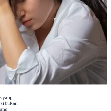
s yang
esi bukan
yang