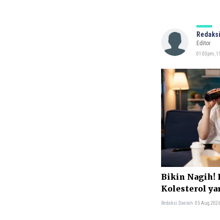
Redaksi
Editor
01:03pm, 15
Bikin Nagih! 
Kolesterol ya
Redaksi Daerah
05 Aug 2026