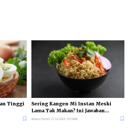
nan Tinggi
Sering Kangen Mi Instan Meski
Lama Tak Makan? Ini Jawaban
Ilmiahnya
Redaksi Daerah
27 Jul 2026 - 10:25AM