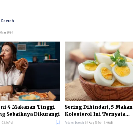
 Daerah
 Mar, 2024
Ini 4 Makanan Tinggi
Sering Dihindari, 5 Maka
ng Sebaiknya Dikurangi
Kolesterol Ini Ternyata
Menyehatkan Tubuh
 - 03:46PM
Redaksi Daerah
04 Aug 2026 - 11:40AM