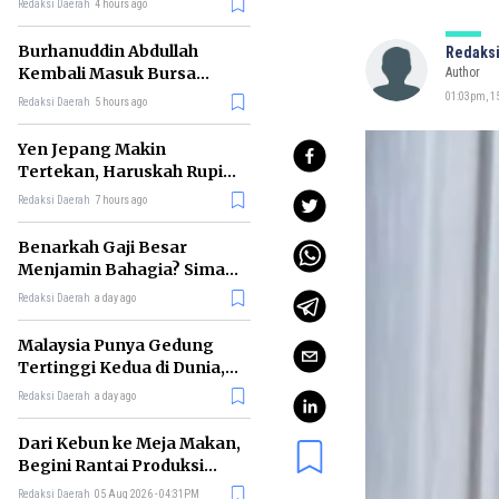
Redaksi Daerah
4 hours ago
Burhanuddin Abdullah
Redaksi
Kembali Masuk Bursa
Author
Gubernur BI, Ini Rekam
01:03pm, 15
Redaksi Daerah
5 hours ago
Jejaknya
Yen Jepang Makin
Tertekan, Haruskah Rupiah
Ikut Khawatir?
Redaksi Daerah
7 hours ago
Benarkah Gaji Besar
Menjamin Bahagia? Simak
Penjelasan Ilmu Ekonomi
Redaksi Daerah
a day ago
Malaysia Punya Gedung
Tertinggi Kedua di Dunia,
Ini Daftar Lengkap 2026
Redaksi Daerah
a day ago
Dari Kebun ke Meja Makan,
Begini Rantai Produksi
Sawit di Indonesia
Redaksi Daerah
05 Aug 2026 - 04:31PM