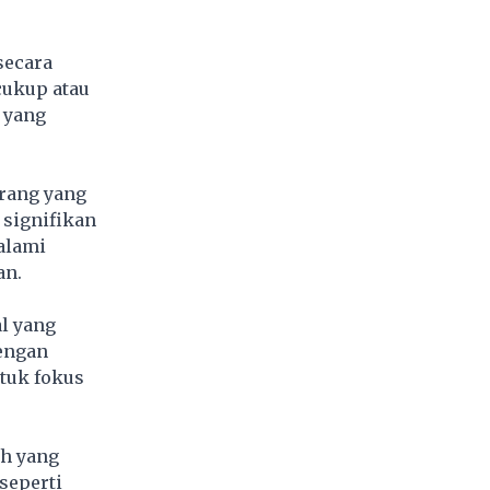
secara
cukup atau
 yang
rang yang
signifikan
alami
an.
l yang
dengan
tuk fokus
ah yang
seperti