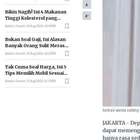
-
A
Bikin Nagih! Ini 4 Makanan
+
A
Tinggi Kolesterol yang
Sebaiknya Dikurangi
Redaksi Daerah
05 Aug 2026 - 03:46PM
Bukan Soal Gaji, Ini Alasan
Banyak Orang Sulit Merasa
Cukup
Redaksi Daerah
05 Aug 2026 - 02:26PM
Tak Cuma Soal Harga, Ini 5
Tips Memilih Mobil Sesuai
Kebutuhan
Redaksi Daerah
05 Aug 2026 - 01:39PM
Ilustrasi wanita sedang
JAKARTA - Dep
dapat memenga
hanya rasa sed