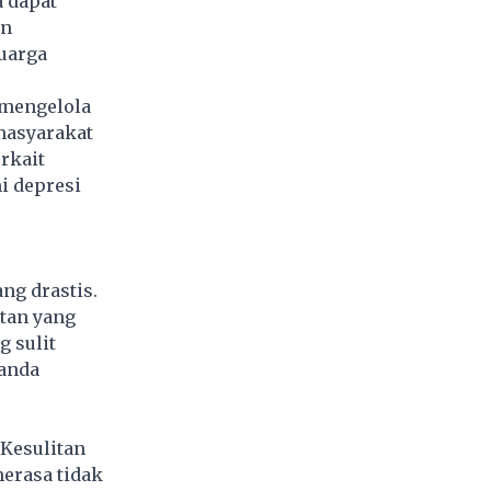
a dapat
an
uarga
 mengelola
masyarakat
rkait
i depresi
g drastis.
tan yang
g sulit
tanda
 Kesulitan
merasa tidak