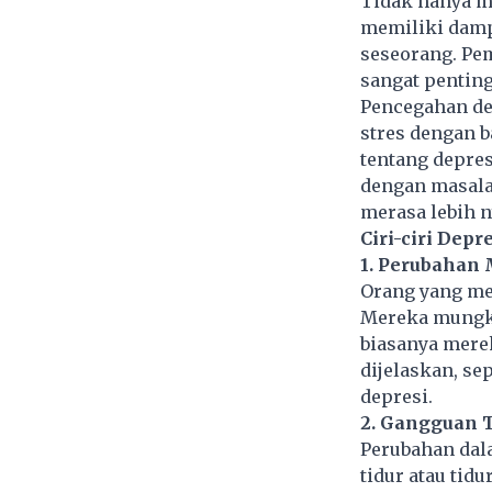
Tidak hanya me
memiliki damp
seseorang. Pe
sangat penting
Pencegahan de
stres dengan b
tentang depres
dengan masala
merasa lebih 
Ciri-ciri Depr
1. Perubahan 
Orang yang me
Mereka mungki
biasanya merek
dijelaskan, se
depresi.
2. Gangguan T
Perubahan dala
tidur atau tid