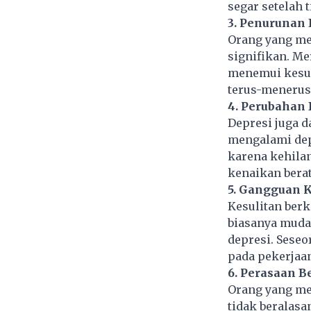
segar setelah 
3. Penurunan 
Orang yang me
signifikan. Me
menemui kesuli
terus-menerus 
4. Perubahan 
Depresi juga 
mengalami dep
karena kehila
kenaikan bera
5. Gangguan K
Kesulitan berk
biasanya mudah
depresi. Sese
pada pekerjaan
6. Perasaan B
Orang yang me
tidak beralasa