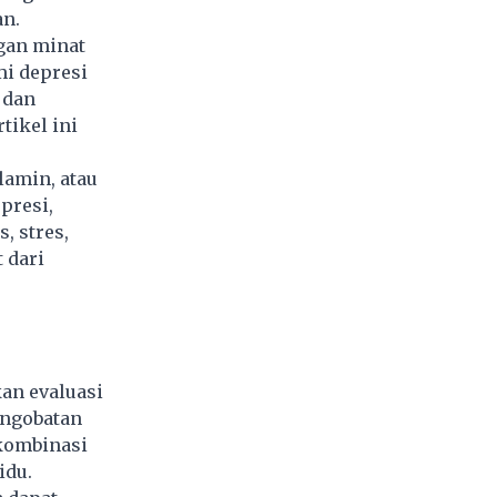
an.
ngan minat
mi depresi
 dan
tikel ini
.
lamin, atau
presi,
, stres,
 dari
kan evaluasi
engobatan
 kombinasi
idu.