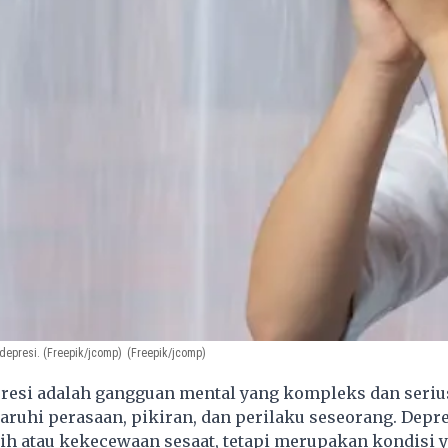
 depresi. (Freepik/jcomp)
(Freepik/jcomp)
resi adalah gangguan mental yang kompleks dan seriu
ruhi perasaan, pikiran, dan perilaku seseorang. Depr
ih atau kekecewaan sesaat, tetapi merupakan kondisi 