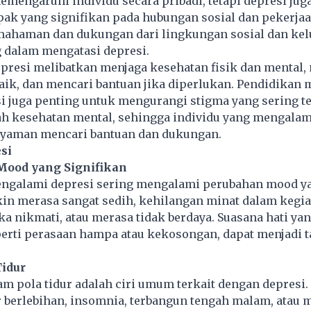
mengaruhi individu secara pribadi, tetapi depresi jug
ak yang signifikan pada hubungan sosial dan pekerja
mahaman dan dukungan dari lingkungan sosial dan kel
 dalam mengatasi depresi.
presi melibatkan menjaga kesehatan fisik dan mental,
aik, dan mencari bantuan jika diperlukan. Pendidikan 
i juga penting untuk mengurangi stigma yang sering te
h kesehatan mental, sehingga individu yang mengalam
nyaman mencari bantuan dan dukungan.
esi
Mood yang Signifikan
ngalami depresi sering mengalami perubahan mood yan
n merasa sangat sedih, kehilangan minat dalam kegia
a nikmati, atau merasa tidak berdaya. Suasana hati yan
perti perasaan hampa atau kekosongan, dapat menjadi 
idur
m pola tidur adalah ciri umum terkait dengan depresi.
ur berlebihan, insomnia, terbangun tengah malam, atau 