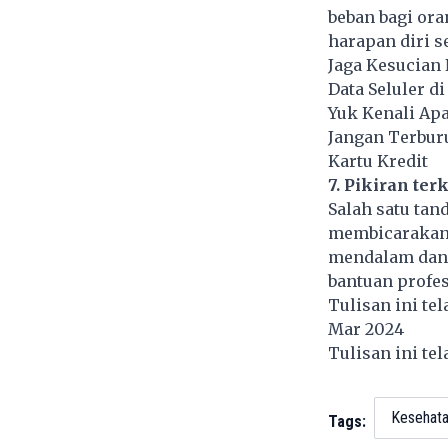
beban bagi ora
harapan diri s
Jaga Kesucian
Data Seluler di
Yuk Kenali Apa 
Jangan Terburu
Kartu Kredit
7. Pikiran ter
Salah satu tan
membicarakan 
mendalam dan i
bantuan profes
Tulisan ini te
Mar 2024
Tulisan ini te
Kesehat
Tags: