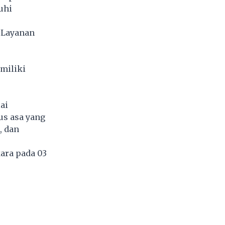
uhi
 Layanan
miliki
ai
us asa yang
, dan
ara pada 03
4