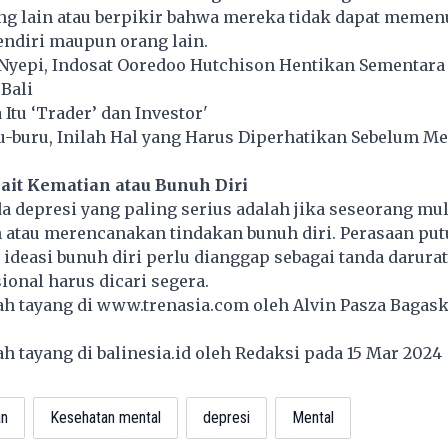
ng lain atau berpikir bahwa mereka tidak dapat memen
endiri maupun orang lain.
 Nyepi, Indosat Ooredoo Hutchison Hentikan Sementara
 Bali
Itu ‘Trader’ dan Investor'
-buru, Inilah Hal yang Harus Diperhatikan Sebelum Me
kait Kematian atau Bunuh Diri
da depresi yang paling serius adalah jika seseorang mul
atau merencanakan tindakan bunuh diri. Perasaan put
deasi bunuh diri perlu dianggap sebagai tanda darurat
ional harus dicari segera.
lah tayang di
www.trenasia.com
oleh Alvin Pasza Bagask
lah tayang di
balinesia.id
oleh Redaksi pada 15 Mar 202
an
Kesehatan mental
depresi
Mental