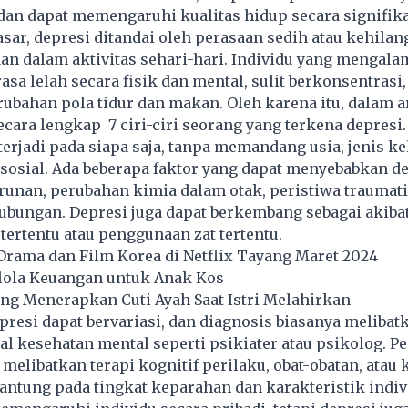
dan dapat memengaruhi kualitas hidup secara signifik
asar, depresi ditandai oleh perasaan sedih atau kehila
n dalam aktivitas sehari-hari. Individu yang mengala
asa lelah secara fisik dan mental, sulit berkonsentrasi,
bahan pola tidur dan makan. Oleh karena itu, dalam ar
ecara lengkap 7 ciri-ciri seorang yang terkena depresi
terjadi pada siapa saja, tanpa memandang usia, jenis ke
 sosial. Ada beberapa faktor yang dapat menyebabkan de
unan, perubahan kimia dalam otak, peristiwa traumatis
bungan. Depresi juga dapat berkembang sebagai akibat
tertentu atau penggunaan zat tertentu.
rama dan Film Korea di Netflix Tayang Maret 2024
lola Keuangan untuk Anak Kos
ang Menerapkan Cuti Ayah Saat Istri Melahirkan
presi dapat bervariasi, dan diagnosis biasanya melibat
al kesehatan mental seperti psikiater atau psikolog. P
 melibatkan terapi kognitif perilaku, obat-obatan, atau
antung pada tingkat keparahan dan karakteristik indiv