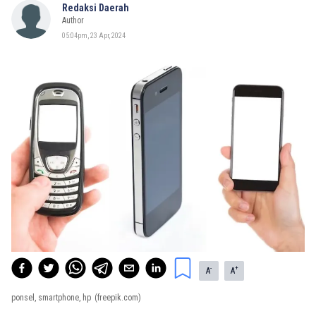
Redaksi Daerah
Author
05:04pm, 23 Apr, 2024
-
+
A
A
ponsel, smartphone, hp
(freepik.com)