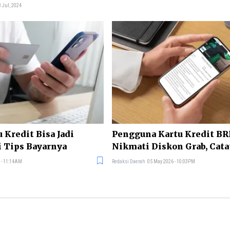
 Jul, 2024
 Kredit Bisa Jadi
Pengguna Kartu Kredit BRI
 Tips Bayarnya
Nikmati Diskon Grab, Cata
Detailnya di Sini!
 - 11:14AM
Redaksi Daerah
05 May 2026 - 10:03PM