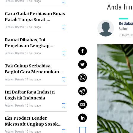
Redaksi Daerah
10 hours ago
Anda hin
Cara Gadai Perhiasan Emas
Patah Tanpa Surat,
Redaksi
Ternyata Tetap Bisa!
Redaksi Daerah
12 hours ago
Author
01:07pm, 08
Ramai Dibahas, Ini
Penjelasan Lengkap
tentang Konsep Kabinet
Redaksi Daerah
13 hours ago
Bayangan
Tak Cukup Serbabisa,
Begini Cara Menemukan
'Spike' agar CV Dilirik HR
Redaksi Daerah
14 hours ago
Ini Daftar Raja Industri
Logistik Indonesia
Redaksi Daerah
16 hours ago
Eks Product Leader
Microsoft Ungkap Sosok
yang Paling Cocok
Redaksi Daerah
17 hours ago