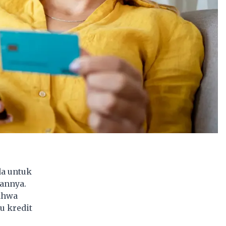
da untuk
annya.
bahwa
u kredit