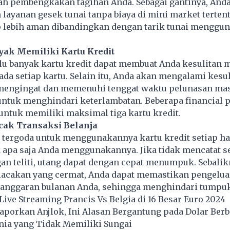
h pembengkakan tagihan Anda. Sebagai gantinya, Anda
ayanan gesek tunai tanpa biaya di mini market terten
p lebih aman dibandingkan dengan tarik tunai menggu
nyak Memiliki Kartu Kredit
lu banyak kartu kredit dapat membuat Anda kesulitan 
da setiap kartu. Selain itu, Anda akan mengalami kesu
mengingat dan memenuhi tenggat waktu pelunasan ma
untuk menghindari keterlambatan. Beberapa financial 
ntuk memiliki maksimal tiga kartu kredit.
cak Transaksi Belanja
tergoda untuk menggunakannya kartu kredit setiap har
 apa saja Anda menggunakannya. Jika tidak mencatat s
an teliti, utang dapat dengan cepat menumpuk. Sebali
acakan yang cermat, Anda dapat memastikan pengelua
 anggaran bulanan Anda, sehingga menghindari tumpuk
 Live Streaming Prancis Vs Belgia di 16 Besar Euro 2024
aporkan Anjlok, Ini Alasan Bergantung pada Dolar Ber
nia yang Tidak Memiliki Sungai