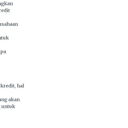
angkan
edit
rusahaan
ntuk
apa
redit, hal
ang akan
g untuk
r