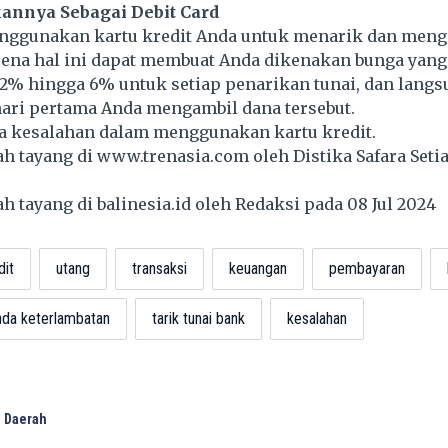
annya Sebagai Debit Card
nggunakan kartu kredit Anda untuk menarik dan men
arena hal ini dapat membuat Anda dikenakan
bunga
yang
r 2% hingga 6% untuk setiap penarikan tunai, dan lang
hari pertama Anda mengambil dana tersebut.
pa kesalahan dalam menggunakan kartu kredit.
lah tayang di
www.trenasia.com
oleh Distika Safara Seti
lah tayang di
balinesia.id
oleh Redaksi pada 08 Jul 2024
dit
utang
transaksi
keuangan
pembayaran
da keterlambatan
tarik tunai bank
kesalahan
 Daerah