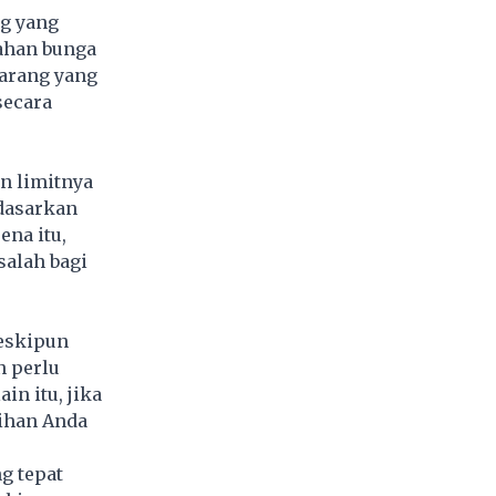
g yang
bahan bunga
barang yang
secara
n limitnya
rdasarkan
na itu,
salah bagi
eskipun
 perlu
in itu, jika
ihan Anda
g tepat