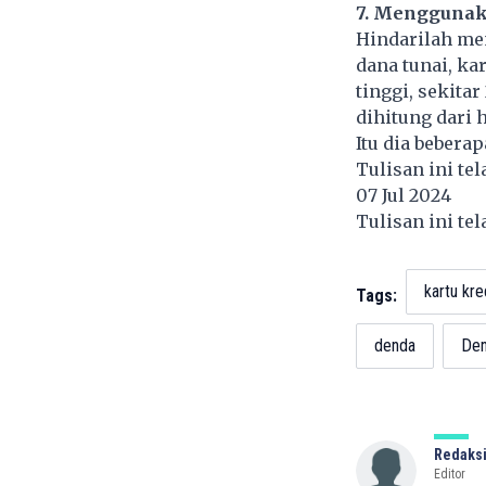
7. Menggunak
Hindarilah me
dana tunai, k
tinggi, sekita
dihitung dari 
Itu dia bebera
Tulisan ini te
07 Jul 2024
Tulisan ini te
kartu kre
Tags:
denda
Den
Redaksi
Editor