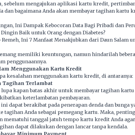
u, sebelum mengajukan aplikasi kartu kredit, pertimb
a dan bagaimana Anda akan membayar tagihan kartu kr
ngan, Ini Dampak Kebocoran Data Bagi Pribadi dan Pe
 Dingin Baik untuk Orang dengan Diabetes?
 Remeh, Ini 7 Manfaat Menakjubkan dari Daun Salam u
memang memiliki keuntungan, namun hindarilah beber
am penggunaannya.
lam Menggunakan Kartu Kredit
pa kesalahan menggunakan kartu kredit, di antaranya:
n Tagihan Terlambat
upa kapan batas akhir untuk membayar tagihan kartu k
akibatkan keterlambatan pembayaran.
 ini dapat berakibat pada penerapan denda dan bunga y
e tagihan Anda sebagai pemegang kartu. Maka, pentin
an mematuhi tanggal jatuh tempo kartu kredit Anda aga
gihan dapat dilakukan dengan lancar tanpa kendala.
mbayar Minimum Payment