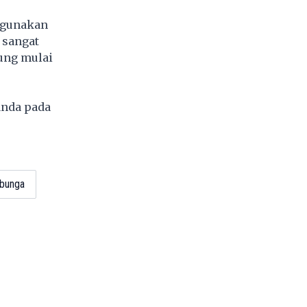
ggunakan
 sangat
sung mulai
anda pada
bunga