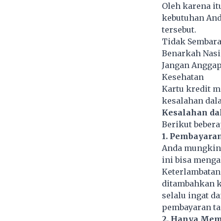
Oleh karena it
kebutuhan And
tersebut.
Tidak Sembara
Benarkah Nasi
Jangan Anggap
Kesehatan
Kartu kredit 
kesalahan dal
Kesalahan da
Berikut bebera
1. Pembayara
Anda mungkin l
ini bisa meng
Keterlambatan
ditambahkan k
selalu ingat d
pembayaran ta
2. Hanya Me