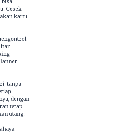
 bisa
tu. Gesek
nakan kartu
mengontrol
litan
sing-
planner
i, tanpa
etiap
knya, dengan
ran tetap
an utang.
bahaya