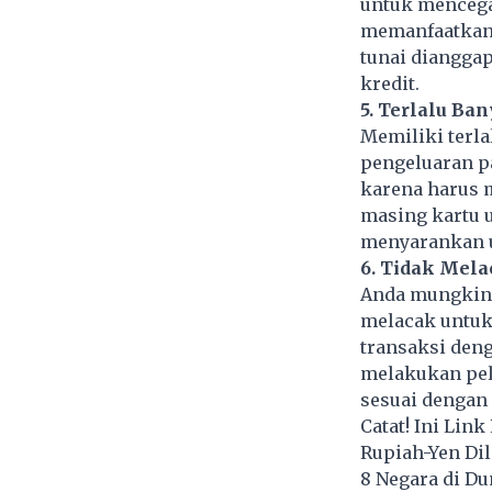
untuk mencega
memanfaatkan l
tunai diangga
kredit.
5. Terlalu Ba
Memiliki terla
pengeluaran pa
karena harus 
masing kartu 
menyarankan u
6. Tidak Mela
Anda mungkin 
melacak untuk
transaksi deng
melakukan pel
sesuai dengan
Catat! Ini Link
Rupiah-Yen Dil
8 Negara di Du