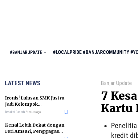
#LOCALPRIDE
#BANJARCOMMUNITY
#Y
#BANJARUPDATE
LATEST NEWS
Banjar Update
7 Kesa
Ironis! Lulusan SMK Justru
Jadi Kelompok
Kartu 
Pengangguran Terbanyak
Redaksi Daerah
9 hours ago
di RI
Peneliti
Kenal Lebih Dekat dengan
Feri Amsari, Penggagas
kredit d
Kabinet Bayangan