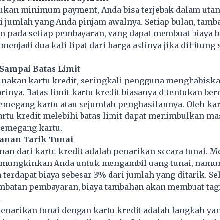
kan minimum payment, Anda bisa terjebak dalam utan
ri jumlah yang Anda pinjam awalnya. Setiap bulan, tam
n pada setiap pembayaran, yang dapat membuat biaya 
 menjadi dua kali lipat dari harga aslinya jika dihitung 
Sampai Batas Limit
nakan kartu kredit, seringkali pengguna menghabiska
inya. Batas limit kartu kredit biasanya ditentukan be
emegang kartu atau sejumlah penghasilannya. Oleh kare
rtu kredit melebihi batas limit dapat menimbulkan ma
pemegang kartu.
yanan Tarik Tunai
anan dari kartu kredit adalah penarikan secara
tunai
. M
emungkinkan Anda untuk mengambil uang tunai, namun
terdapat biaya sebesar 3% dari jumlah yang ditarik. Sela
lambatan pembayaran, biaya tambahan akan membuat tag
.
narikan tunai dengan kartu kredit adalah langkah yan