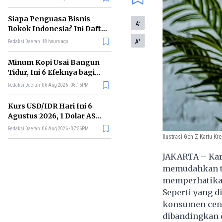
Memimpin di Era AI
Siapa Penguasa Bisnis
-
A
Rokok Indonesia? Ini Daftar
Perusahaan Terbesarnya
+
A
Redaksi Daerah
18 hours ago
Minum Kopi Usai Bangun
Tidur, Ini 6 Efeknya bagi
Kesehatan Tubuh
Redaksi Daerah
06 Aug 2026 - 08:15PM
Kurs USD/IDR Hari Ini 6
Agustus 2026, 1 Dolar AS
Kini Berapa Rupiah?
Redaksi Daerah
06 Aug 2026 - 07:56PM
Ilustrasi Gen Z Kartu Kr
JAKARTA – Kar
memudahkan tr
memperhatikan
Seperti yang d
konsumen cend
dibandingkan 