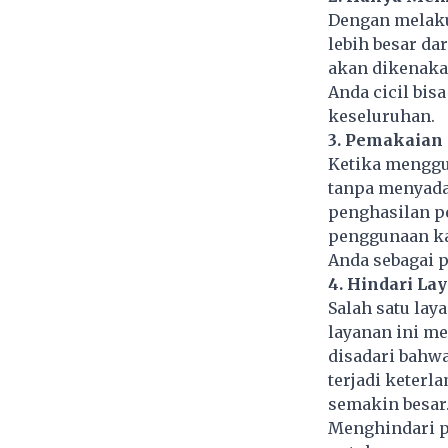
Dengan melaku
lebih besar da
akan dikenaka
Anda cicil bisa
keseluruhan.
3. Pemakaian 
Ketika menggu
tanpa menyadar
penghasilan p
penggunaan ka
Anda sebagai 
4. Hindari La
Salah satu lay
layanan ini m
disadari bahwa 
terjadi keter
semakin besar
Menghindari pe