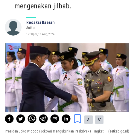
mengenakan jilbab.
Redaksi Daerah
Author
12:08pm, 16 Aug, 2024
-
+
A
A
Presiden Joko Widodo (Jokowi) mengukuhkan Paskibraka Tingkat
(setkab.go.id)