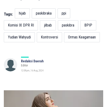
hijab
paskibraka
ppi
Tags:
Komisi IX DPR RI
jilbab
paskibra
BPIP
Yudian Wahyudi
Kontroversi
Ormas Keagamaan
Redaksi Daerah
Editor
12:08pm, 16 Aug, 2024