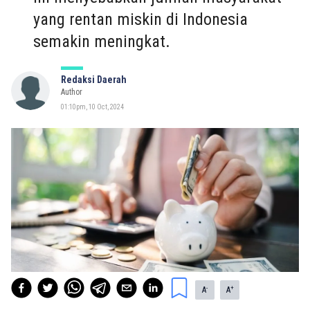
yang rentan miskin di Indonesia
semakin meningkat.
Redaksi Daerah
Author
01:10pm, 10 Oct, 2024
-
+
A
A