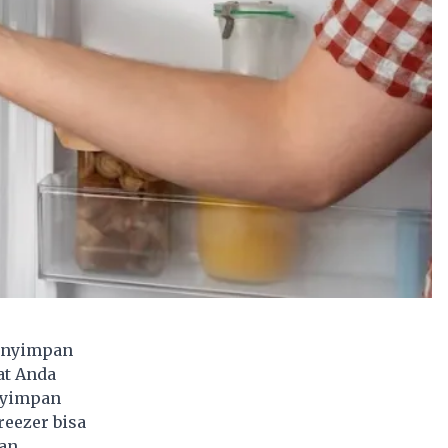
menyimpan
at Anda
nyimpan
eezer bisa
an.