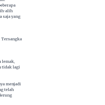
beberapa
ih-alih
a saja yang
i Tersangka
n lemak,
 tidak lagi
ya menjadi
g telah
derung