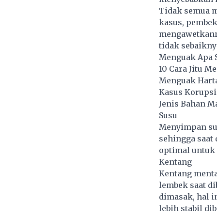
Tidak semua m
kasus, pembeku
mengawetkanny
tidak sebaikny
Menguak Apa S
10 Cara Jitu M
Menguak Harta
Kasus Korupsi
Jenis Bahan M
Susu
Menyimpan sus
sehingga saat 
optimal untuk 
Kentang
Kentang menta
lembek saat d
dimasak, hal 
lebih stabil d