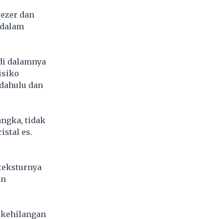
ezer dan
 dalam
di dalamnya
isiko
 dahulu dan
angka, tidak
stal es.
teksturnya
an
 kehilangan