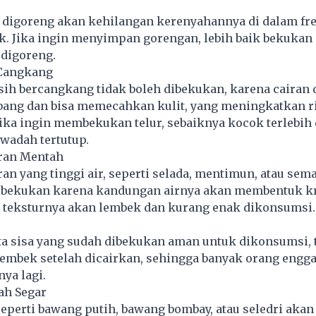
digoreng akan kehilangan kerenyahannya di dalam fre
k. Jika ingin menyimpan gorengan, lebih baik bekukan
 digoreng.
 Cangkang
ih bercangkang tidak boleh dibekukan, karena cairan 
ng dan bisa memecahkan kulit, yang meningkatkan r
ika ingin membekukan telur, sebaiknya kocok terlebih
wadah tertutup.
ran Mentah
an yang tinggi air, seperti selada, mentimun, atau sem
ibekukan karena kandungan airnya akan membentuk kri
, teksturnya akan lembek dan kurang enak dikonsumsi.
a sisa yang sudah dibekukan aman untuk dikonsumsi, 
lembek setelah dicairkan, sehingga banyak orang engg
a lagi.
h Segar
perti bawang putih, bawang bombay, atau seledri akan