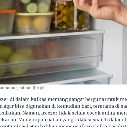
 bahan makanan, makanan
(Freepik)
ezer di dalam kulkas memang sangat berguna untuk 
agar bisa digunakan di kemudian hari, terutama di sa
sibukan. Namun, freezer tidak selalu cocok untuk me
akanan. Menyimpan bahan yang tidak sesuai di dalam fr
ontaminasi atau bahkan memunculkan risiko kesehat