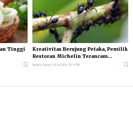
nan Tinggi
Kreativitas Berujung Petaka, Pemilik
Restoran Michelin Terancam
Dipenjara
Redaksi Daerah
24 Jul 2026 - 02:11PM