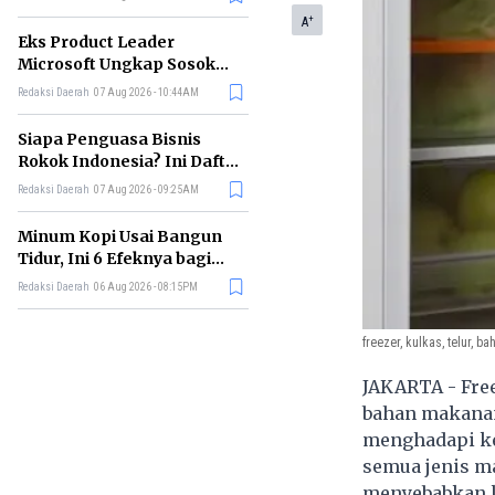
+
A
Eks Product Leader
Microsoft Ungkap Sosok
yang Paling Cocok
Redaksi Daerah
07 Aug 2026 - 10:44AM
Memimpin di Era AI
Siapa Penguasa Bisnis
Rokok Indonesia? Ini Daftar
Perusahaan Terbesarnya
Redaksi Daerah
07 Aug 2026 - 09:25AM
Minum Kopi Usai Bangun
Tidur, Ini 6 Efeknya bagi
Kesehatan Tubuh
Redaksi Daerah
06 Aug 2026 - 08:15PM
freezer, kulkas, telur,
JAKARTA - Fre
bahan makanan 
menghadapi ke
semua jenis m
menyebabkan k