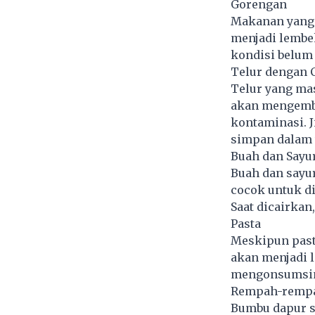
Gorengan
Makanan yang 
menjadi lembe
kondisi belum
Telur dengan
Telur yang mas
akan mengemba
kontaminasi. J
simpan dalam 
Buah dan Sayu
Buah dan sayur
cocok untuk d
Saat dicairkan
Pasta
Meskipun past
akan menjadi 
mengonsumsiny
Rempah-rempa
Bumbu dapur se