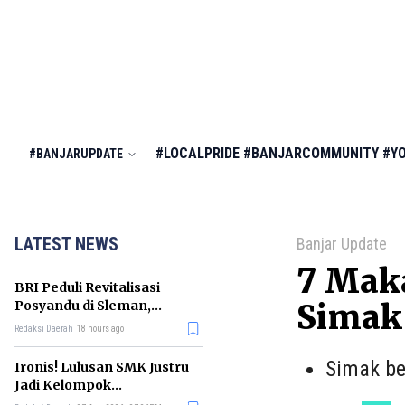
#LOCALPRIDE
#BANJARCOMMUNITY
#Y
#BANJARUPDATE
LATEST NEWS
Banjar Update
7 Maka
BRI Peduli Revitalisasi
Posyandu di Sleman,
Simak
Dorong Penurunan
Redaksi Daerah
18 hours ago
Stunting
Simak be
Ironis! Lulusan SMK Justru
Jadi Kelompok
Pengangguran Terbanyak