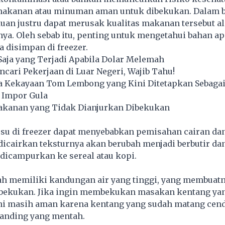
akanan atau minuman aman untuk dibekukan. Dalam 
an justru dapat merusak kualitas makanan tersebut al
a. Oleh sebab itu, penting untuk mengetahui bahan ap
a disimpan di freezer.
aja yang Terjadi Apabila Dolar Melemah
encari Pekerjaan di Luar Negeri, Wajib Tahu!
 Kekayaan Tom Lembong yang Kini Ditetapkan Sebaga
 Impor Gula
akanan yang Tidak Dianjurkan Dibekukan
u di freezer dapat menyebabkan pemisahan cairan da
dicairkan teksturnya akan berubah menjadi berbutir dan
dicampurkan ke sereal atau kopi.
h memiliki kandungan air yang tinggi, yang membuatn
ibekukan. Jika ingin membekukan masakan kentang yan
ini masih aman karena kentang yang sudah matang cen
ibanding yang mentah.