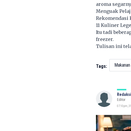
aroma segarny
Menguak Pelaj
Rekomendasi K
11 Kuliner Leg
Itu tadi bebe
freezer.
Tulisan ini te
Makanan
Tags:
Redaksi
Editor
07:10pm, 31