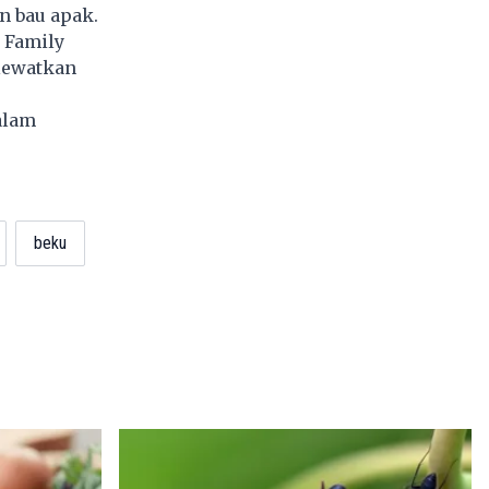
n bau apak.
 Family
lewatkan
alam
beku