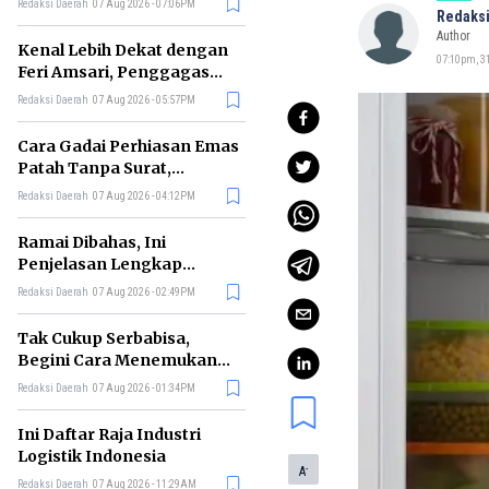
Redaksi Daerah
07 Aug 2026 - 07:06PM
Redaksi
di RI
Author
Kenal Lebih Dekat dengan
07:10pm, 31
Feri Amsari, Penggagas
Kabinet Bayangan
Redaksi Daerah
07 Aug 2026 - 05:57PM
Cara Gadai Perhiasan Emas
Patah Tanpa Surat,
Ternyata Tetap Bisa!
Redaksi Daerah
07 Aug 2026 - 04:12PM
Ramai Dibahas, Ini
Penjelasan Lengkap
tentang Konsep Kabinet
Redaksi Daerah
07 Aug 2026 - 02:49PM
Bayangan
Tak Cukup Serbabisa,
Begini Cara Menemukan
'Spike' agar CV Dilirik HR
Redaksi Daerah
07 Aug 2026 - 01:34PM
Ini Daftar Raja Industri
Logistik Indonesia
-
A
Redaksi Daerah
07 Aug 2026 - 11:29AM