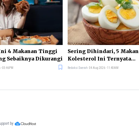
Ini 4 Makanan Tinggi
Sering Dihindari, 5 Maka
ng Sebaiknya Dikurangi
Kolesterol Ini Ternyata
Menyehatkan Tubuh
 - 03:46PM
Redaksi Daerah
04 Aug 2026 - 11:40AM
support by