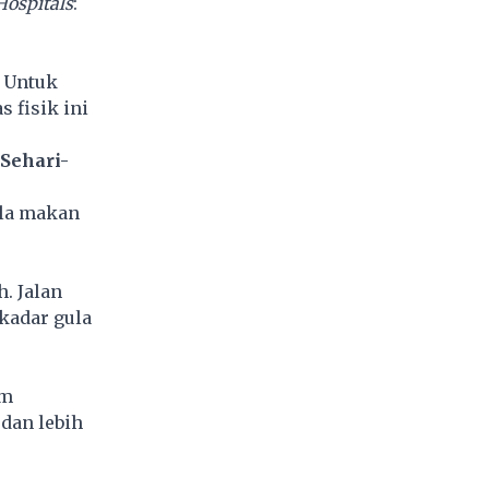
Hospitals
:
. Untuk
 fisik ini
Sehari-
ola makan
. Jalan
kadar gula
am
dan lebih