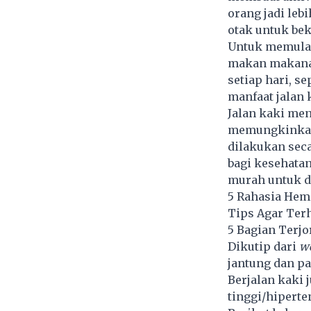
orang jadi le
otak untuk bek
Untuk memulai 
makan makanan 
setiap hari, se
manfaat jalan 
Jalan kaki me
memungkinkan 
dilakukan seca
bagi kesehata
murah untuk d
5 Rahasia Hema
Tips Agar Ter
5 Bagian Terj
Dikutip dari
we
jantung dan pa
Berjalan kaki
tinggi/hiperten