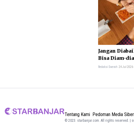
Jangan Diabai
Bisa Diam-di
Kesehatanmu
Redaksi Daerah
24 Jul 2026
Tentang Kami
Pedoman Media Siber
© 2023.
starbanjar.com
. All rights reserved. | 