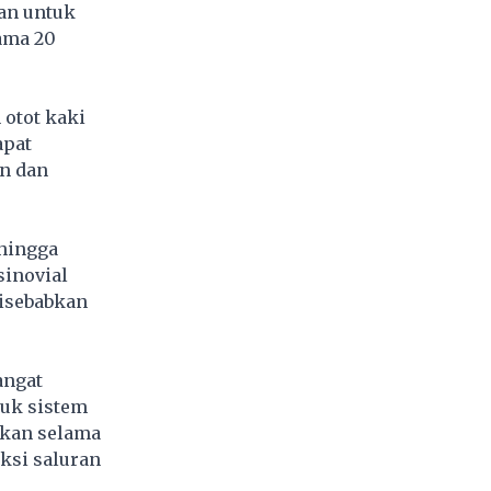
an untuk
ama 20
 otot kaki
apat
n dan
 hingga
sinovial
disebabkan
angat
tuk sistem
kukan selama
ksi saluran