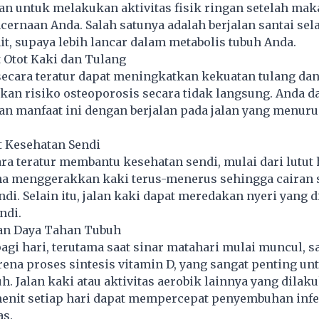
an untuk melakukan aktivitas fisik ringan setelah mak
rnaan Anda. Salah satunya adalah berjalan santai sel
t, supaya lebih lancar dalam metabolis tubuh Anda.
 Otot Kaki dan Tulang
secara teratur dapat meningkatkan kekuatan tulang dan
an risiko osteoporosis secara tidak langsung. Anda d
 manfaat ini dengan berjalan pada jalan yang menuru
 Kesehatan Sendi
ara teratur membantu kesehatan sendi, mulai dari lutut
na menggerakkan kaki terus-menerus sehingga cairan 
di. Selain itu, jalan kaki dapat meredakan nyeri yang 
ndi.
an Daya Tahan Tubuh
 pagi hari, terutama saat sinar matahari mulai muncul, s
ena proses sintesis vitamin D, yang sangat penting un
h. Jalan kaki atau aktivitas aerobik lainnya yang dila
menit setiap hari dapat mempercepat penyembuhan infe
as.