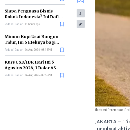
Memimpin di Era AI
Siapa Penguasa Bisnis
-
A
Rokok Indonesia? Ini Daftar
Perusahaan Terbesarnya
+
A
Redaksi Daerah
19 hours ago
Minum Kopi Usai Bangun
Tidur, Ini 6 Efeknya bagi
Kesehatan Tubuh
Redaksi Daerah
06 Aug 2026 - 08:15PM
Kurs USD/IDR Hari Ini 6
Agustus 2026, 1 Dolar AS
Kini Berapa Rupiah?
Redaksi Daerah
06 Aug 2026 - 07:56PM
Ilustrasi Perempuan Berl
JAKARTA – Tid
membuat aktivi