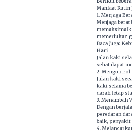
Berikut bebera
Manfaat Rutin 
1. Menjaga Ber
Menjaga berat 
memaksimalkan
memerlukan ge
Baca Juga:
Keb
Hari
Jalan kaki se
sehat dapat me
2. Mengontrol
Jalan kaki sec
kaki selama b
darah tetap st
3. Menambah V
Dengan berjal
peredaran dara
baik, penyakit
4. Melancarka