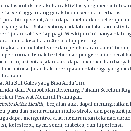
bih malas untuk melakukan aktivitas yang membutuhkan
erja, sehingga ruang gerak tubuh semakin terbatas.
pola hidup sehat, Anda dapat melakukan beberapa hal 
yang sehat. Salah satunya adalah melakukan aktivitas
perti
jalan kaki
setiap pagi. Meskipun ini hanya olahrag
kaki untuk kesehatan Anda tetap penting.
ningkatkan metabolisme dan pembakaran kalori tubuh,
penurunan lemak berlebih dan pengendalian berat bad
ra rutin, aktivitas jalan kaki dapat memberikan banya
n tubuh Anda. Jalan kaki merupakan olah raga yang mu
ilakukan.
t Ala Bill Gates yang Bisa Anda Tiru
hindar dari Pembobolan Rekening, Pahami Sebelum Rugi
orok di Pesawat Menurut Pramugari
bsite Better Health
, berjalan kaki dapat meningkatkan
ru-paru dan menurunkan risiko stroke dan penyakit ja
 juga dapat mengontrol atau menurunkan tekanan darah
si, kolesterol, nyeri sendi, diabetes, dan hipertensi.