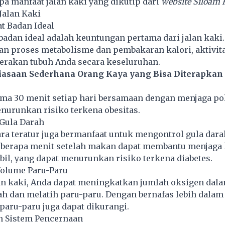
pa manfaat jalan kaki yang dikutip dari
website Siloam 
Jalan Kaki
at Badan Ideal
badan ideal adalah keuntungan pertama dari jalan kaki
 proses metabolisme dan pembakaran kalori, aktivitas
rakan tubuh Anda secara keseluruhan.
iasaan Sederhana Orang Kaya yang Bisa Diterapkan 
lama 30 menit setiap hari bersamaan dengan menjaga p
nurunkan risiko terkena obesitas.
 Gula Darah
ara teratur juga bermanfaat untuk mengontrol gula darah
eberapa menit setelah makan dapat membantu menjaga 
abil, yang dapat menurunkan risiko terkena diabetes.
olume Paru-Paru
an kaki, Anda dapat meningkatkan jumlah oksigen dal
h dan melatih paru-paru. Dengan bernafas lebih dalam 
 paru-paru juga dapat dikurangi.
n Sistem Pencernaan