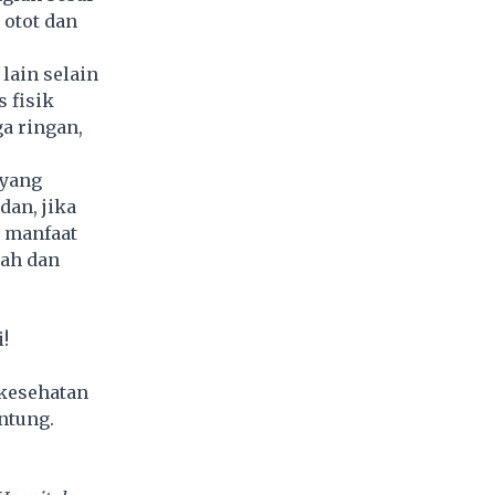
 otot dan
lain selain
 fisik
a ringan,
 yang
an, jika
k manfaat
dah dan
!
 kesehatan
ntung.