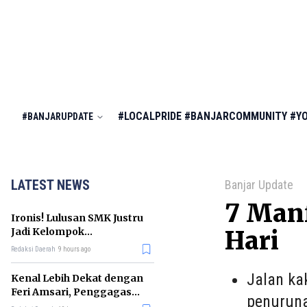
#LOCALPRIDE
#BANJARCOMMUNITY
#Y
#BANJARUPDATE
LATEST NEWS
Banjar Update
7 Manf
Ironis! Lulusan SMK Justru
Jadi Kelompok
Hari
Pengangguran Terbanyak
Redaksi Daerah
9 hours ago
di RI
Jalan ka
Kenal Lebih Dekat dengan
Feri Amsari, Penggagas
penuruna
Kabinet Bayangan