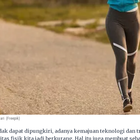
ari
(Freepik)
ak dapat dipungkiri, adanya kemajuan teknologi dan t
tas fisik kita jadi berkurang. Hal itu juga membuat seb