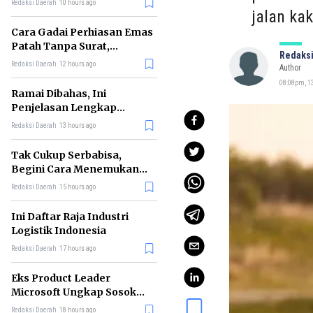
Redaksi Daerah
10 hours ago
jalan ka
Cara Gadai Perhiasan Emas
Patah Tanpa Surat,
Redaksi
Ternyata Tetap Bisa!
Redaksi Daerah
12 hours ago
Author
08:08pm, 1
Ramai Dibahas, Ini
Penjelasan Lengkap
tentang Konsep Kabinet
Redaksi Daerah
13 hours ago
Bayangan
Tak Cukup Serbabisa,
Begini Cara Menemukan
'Spike' agar CV Dilirik HR
Redaksi Daerah
15 hours ago
Ini Daftar Raja Industri
Logistik Indonesia
Redaksi Daerah
17 hours ago
Eks Product Leader
Microsoft Ungkap Sosok
yang Paling Cocok
Redaksi Daerah
18 hours ago