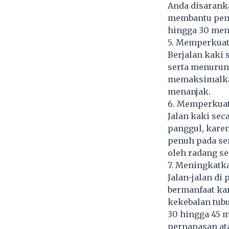
Anda disarank
membantu pence
hingga 30 meni
5. Memperkuat
Berjalan kaki 
serta menurunk
memaksimalkan
menanjak.
6. Memperkuat
Jalan kaki sec
panggul, kare
penuh pada sen
oleh radang se
7. Meningkatk
Jalan-jalan di
bermanfaat kar
kekebalan tubu
30 hingga 45 
pernapasan at