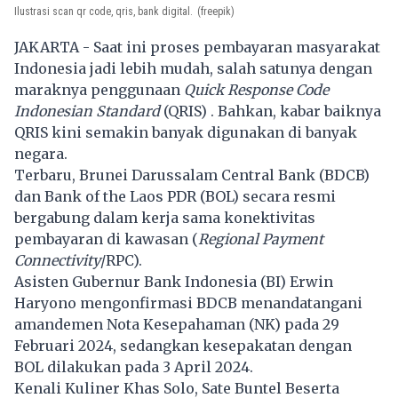
Ilustrasi scan qr code, qris, bank digital.
(freepik)
JAKARTA - Saat ini proses pembayaran masyarakat
Indonesia jadi lebih mudah, salah satunya dengan
maraknya penggunaan
Quick Response Code
Indonesian Standard
(
QRIS
) . Bahkan, kabar baiknya
QRIS kini semakin banyak digunakan di banyak
negara.
Terbaru, Brunei Darussalam Central Bank (BDCB)
dan Bank of the Laos PDR (BOL) secara resmi
bergabung dalam kerja sama konektivitas
pembayaran di kawasan (
Regional Payment
Connectivity
/RPC).
Asisten Gubernur Bank Indonesia (BI) Erwin
Haryono mengonfirmasi BDCB menandatangani
amandemen Nota Kesepahaman (NK) pada 29
Februari 2024, sedangkan kesepakatan dengan
BOL dilakukan pada 3 April 2024.
Kenali Kuliner Khas Solo, Sate Buntel Beserta