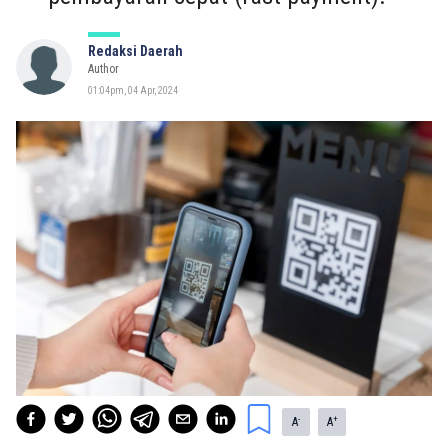
Redaksi Daerah
Author
01:04pm, 04 Apr, 2024
-
+
A
A