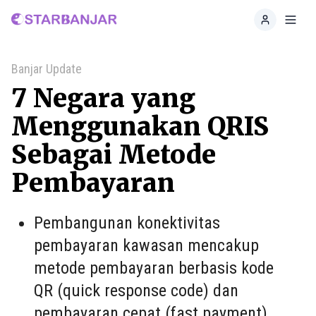
Home
Toggl
Banjar Update
7 Negara yang
Menggunakan QRIS
Sebagai Metode
Pembayaran
Pembangunan konektivitas
pembayaran kawasan mencakup
metode pembayaran berbasis kode
QR (quick response code) dan
pembayaran cepat (fast payment).