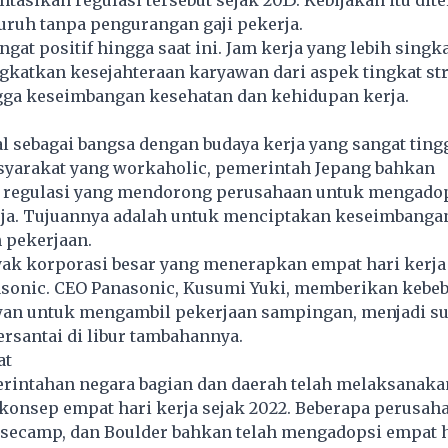
sikan regulasi tersebut sejak 2015. Kebijakan itu dit
uruh tanpa pengurangan gaji pekerja.
at positif hingga saat ini. Jam kerja yang lebih singka
atkan kesejahteraan karyawan dari aspek tingkat str
gga keseimbangan kesehatan dan kehidupan kerja.
l sebagai bangsa dengan budaya kerja yang sangat ting
yarakat yang workaholic, pemerintah Jepang bahkan
regulasi yang mendorong perusahaan untuk mengadop
rja. Tujuannya adalah untuk menciptakan keseimbanga
 pekerjaan.
yak korporasi besar yang menerapkan empat hari kerja 
sonic. CEO Panasonic, Kusumi Yuki, memberikan kebe
an untuk mengambil pekerjaan sampingan, menjadi s
ersantai di libur tambahannya.
at
rintahan negara bagian dan daerah telah melaksanak
 konsep empat hari kerja sejak 2022. Beberapa perusah
asecamp, dan Boulder bahkan telah mengadopsi empat h