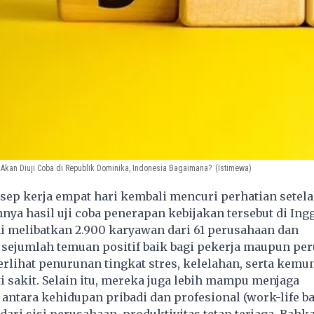
 Akan Diuji Coba di Republik Dominika, Indonesia Bagaimana?
(Istimewa)
p kerja empat hari kembali mencuri perhatian setel
nya hasil uji coba penerapan kebijakan tersebut di Ingg
i melibatkan 2.900 karyawan dari 61 perusahaan dan
sejumlah temuan positif baik bagi pekerja maupun per
terlihat penurunan tingkat stres, kelelahan, serta kem
 sakit. Selain itu, mereka juga lebih mampu menjaga
ntara kehidupan pribadi dan profesional (work-life ba
dari sisi perusahaan, produktivitas tetap terjaga. Bahk