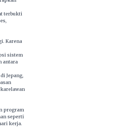
erapkan
t terbukti
es,
gi. Karena
si sistem
n antara
di Jepang,
basan
ukarelawan
an program
aan seperti
ari kerja.