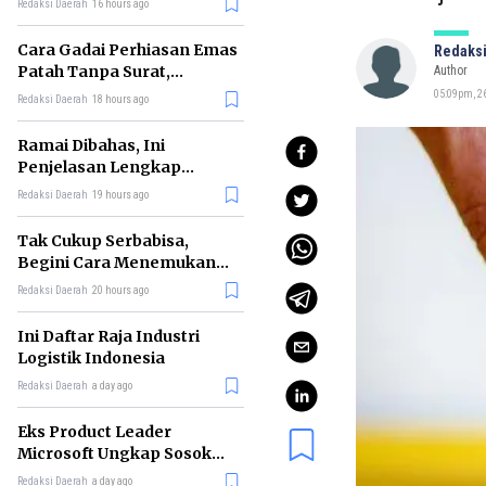
Redaksi Daerah
16 hours ago
Cara Gadai Perhiasan Emas
Redaksi
Patah Tanpa Surat,
Author
Ternyata Tetap Bisa!
05:09pm, 26
Redaksi Daerah
18 hours ago
Ramai Dibahas, Ini
Penjelasan Lengkap
tentang Konsep Kabinet
Redaksi Daerah
19 hours ago
Bayangan
Tak Cukup Serbabisa,
Begini Cara Menemukan
'Spike' agar CV Dilirik HR
Redaksi Daerah
20 hours ago
Ini Daftar Raja Industri
Logistik Indonesia
Redaksi Daerah
a day ago
Eks Product Leader
Microsoft Ungkap Sosok
yang Paling Cocok
Redaksi Daerah
a day ago