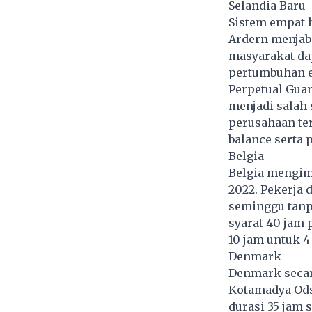
Selandia Baru
Sistem empat h
Ardern menjab
masyarakat da
pertumbuhan 
Perpetual Gua
menjadi salah 
perusahaan te
balance serta 
Belgia
Belgia mengim
2022. Pekerja 
seminggu tanp
syarat 40 jam 
10 jam untuk 4 
Denmark
Denmark secar
Kotamadya Ods
durasi 35 jam s