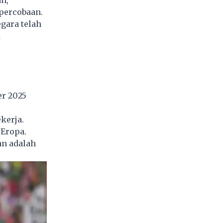
 percobaan.
gara telah
k
er 2025
kerja.
 Eropa.
an adalah