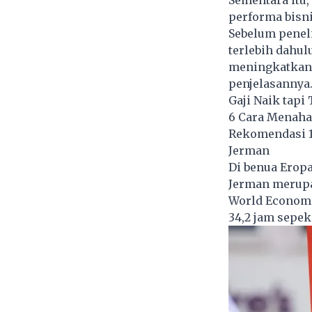
performa bisni
Sebelum peneli
terlebih dahu
meningkatkan 
penjelasannya
Gaji Naik tapi 
6 Cara Menaha
Rekomendasi 10
Jerman
Di benua Eropa
Jerman merupak
World Economic
34,2 jam sepek