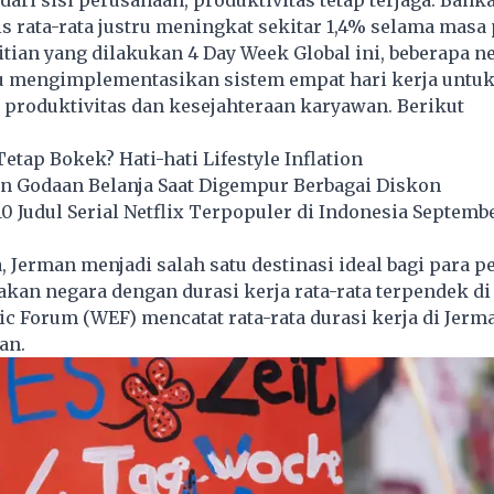
s rata-rata justru meningkat sekitar 1,4% selama masa
tian yang dilakukan 4 Day Week Global ini, beberapa ne
lu mengimplementasikan sistem empat hari kerja untu
produktivitas dan kesejahteraan karyawan. Berikut
.
Tetap Bokek? Hati-hati Lifestyle Inflation
n Godaan Belanja Saat Digempur Berbagai Diskon
 Judul Serial Netflix Terpopuler di Indonesia Septemb
, Jerman menjadi salah satu destinasi ideal bagi para pe
an negara dengan durasi kerja rata-rata terpendek di
 Forum (WEF) mencatat rata-rata durasi kerja di Jerm
an.