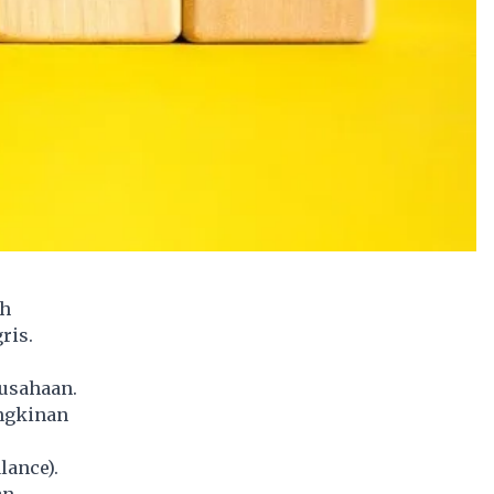
ah
ris.
usahaan.
ungkinan
lance).
an,