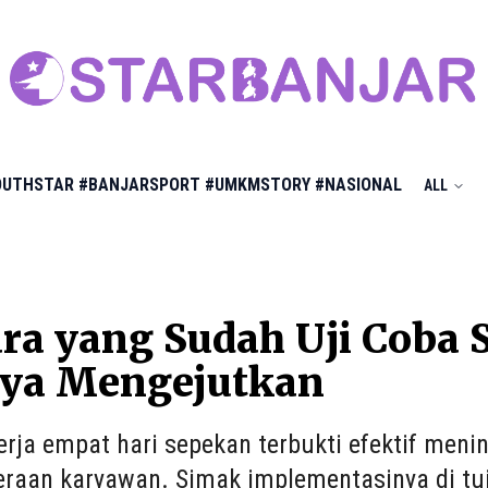
OUTHSTAR
#BANJARSPORT
#UMKMSTORY
#NASIONAL
ALL
ra yang Sudah Uji Coba S
nya Mengejutkan
erja empat hari sepekan terbukti efektif meni
eraan karyawan. Simak implementasinya di tu