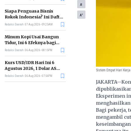
Memimpin di Era AI
-
A
Siapa Penguasa Bisnis
+
A
Rokok Indonesia? Ini Daftar
Perusahaan Terbesarnya
Redaksi Daerah
07 Aug 2026 - 09:25AM
Minum Kopi Usai Bangun
Tidur, Ini 6 Efeknya bagi
Kesehatan Tubuh
Redaksi Daerah
06 Aug 2026 - 08:15PM
Kurs USD/IDR Hari Ini 6
Agustus 2026, 1 Dolar AS
Sistem Empat Hari Kerja
Kini Berapa Rupiah?
Redaksi Daerah
06 Aug 2026 - 07:56PM
JAKARTA—Konse
dipublikasikan
Eksperimen in
menghasilkan 
Bagi pekerja, 
mengambil cuti
keseimbangan a
Sementara itu, 