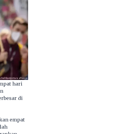
mpat hari
an
erbesar di
akan empat
elah