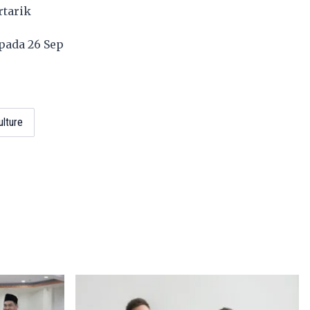
rtarik
pada 26 Sep
ulture