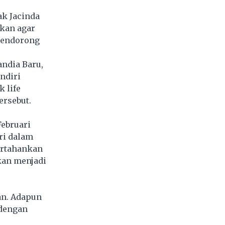
ak Jacinda
lkan agar
mendorong
ndia Baru,
ndiri
 life
ersebut.
ebruari
ari dalam
ertahankan
ekan menjadi
an. Adapun
 dengan