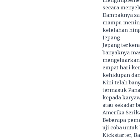
mengimplementa
secara menyel
Dampaknya sang
mampu meningk
kelelahan hin
Jepang
Jepang terkena
banyaknya mas
mengeluarkan 
empat hari ke
kehidupan dan
Kini telah ban
termasuk Pana
kepada karyaw
atau sekadar b
Amerika Serik
Beberapa peme
uji coba untuk
Kickstarter, B