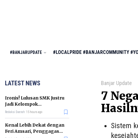
#LOCALPRIDE
#BANJARCOMMUNITY
#Y
#BANJARUPDATE
LATEST NEWS
Banjar Update
7 Nega
Ironis! Lulusan SMK Justru
Jadi Kelompok
Hasil
Pengangguran Terbanyak
Redaksi Daerah
15 hours ago
di RI
Sistem k
Kenal Lebih Dekat dengan
Feri Amsari, Penggagas
kesejaht
Kabinet Bayangan