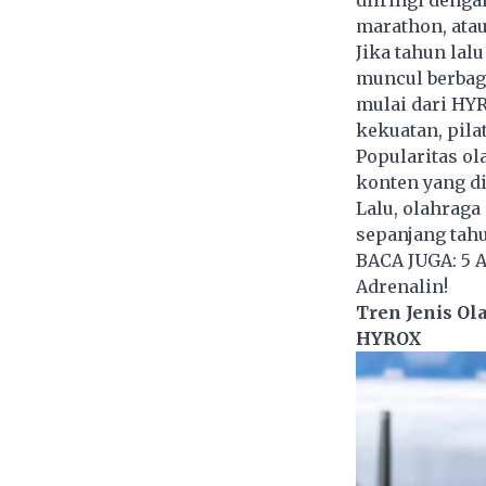
diiringi denga
marathon, ata
Jika tahun lal
muncul berbaga
mulai dari HY
kekuatan, pilat
Popularitas ol
konten yang di
Lalu, olahraga
sepanjang tahu
BACA JUGA:
5 
Adrenalin!
Tren Jenis Ol
HYROX