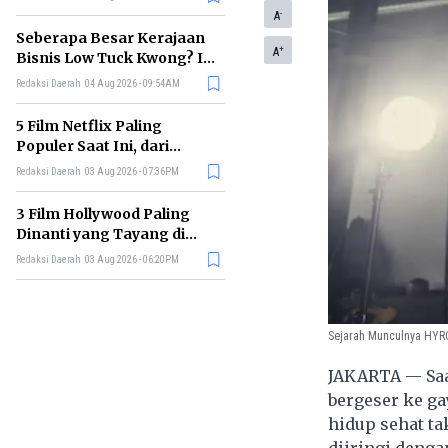
Membelinya
-
A
Seberapa Besar Kerajaan
+
A
Bisnis Low Tuck Kwong? Ini
Pohon Usaha Pemilik BYAN
Redaksi Daerah
04 Aug 2026 - 09:54AM
5 Film Netflix Paling
Populer Saat Ini, dari
Thriller hingga Drama Seru
Redaksi Daerah
03 Aug 2026 - 07:36PM
3 Film Hollywood Paling
Dinanti yang Tayang di
Bioskop Agustus 2026
Redaksi Daerah
03 Aug 2026 - 06:20PM
Sejarah Munculnya HY
JAKARTA — Saa
bergeser ke ga
hidup sehat ta