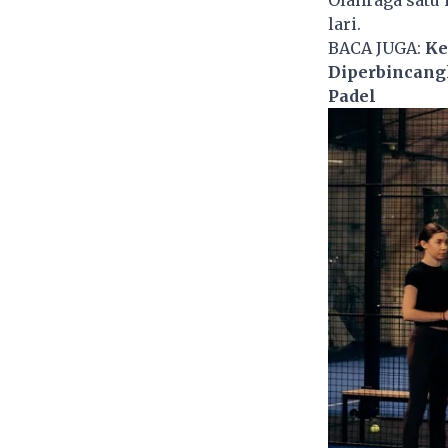
Olahraga satu 
lari.
BACA JUGA:
Ke
Diperbincan
Padel