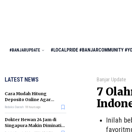
#LOCALPRIDE
#BANJARCOMMUNITY
#Y
#BANJARUPDATE
LATEST NEWS
Banjar Update
7 Olah
Cara Mudah Hitung
Deposito Online Agar
Indone
Untung dalam Jangka
Redaksi Daerah
18 hours ago
Panjang
Inilah b
Dokter Hewan 24 Jam di
Singapura Makin Diminati,
favoritm
Ini Alasannya