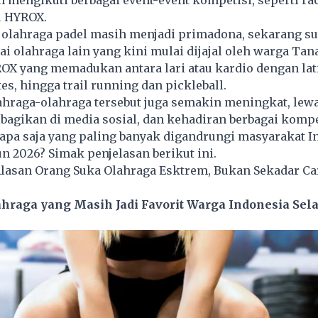
n mengikuti berbagai event-event kompetisi, seperti race
u
HYROX
.
u olahraga padel masih menjadi primadona, sekarang s
i olahraga lain yang kini mulai dijajal oleh warga Tana
ROX yang memadukan antara lari atau kardio dengan la
es, hingga trail running dan pickleball.
ahraga-olahraga tersebut juga semakin meningkat, lew
bagikan di media sosial, dan kehadiran berbagai kompe
 apa saja yang paling banyak digandrungi masyarakat I
n 2026? Simak penjelasan berikut ini.
Alasan Orang Suka Olahraga Esktrem, Bukan Sekadar Ca
ahraga yang Masih Jadi Favorit Warga Indonesia Se