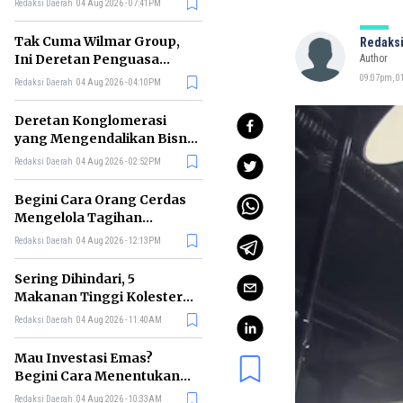
Redaksi Daerah
04 Aug 2026 - 07:41PM
Tak Cuma Wilmar Group,
Redaksi
Ini Deretan Penguasa
Author
Bisnis Beras di Indonesia
09:07pm, 01
Redaksi Daerah
04 Aug 2026 - 04:10PM
Deretan Konglomerasi
yang Mengendalikan Bisnis
Media Nasional, Siapa Saja?
Redaksi Daerah
04 Aug 2026 - 02:52PM
Begini Cara Orang Cerdas
Mengelola Tagihan
Bulanan agar Bebas Telat
Redaksi Daerah
04 Aug 2026 - 12:13PM
Bayar
Sering Dihindari, 5
Makanan Tinggi Kolesterol
Ini Ternyata Menyehatkan
Redaksi Daerah
04 Aug 2026 - 11:40AM
Tubuh
Mau Investasi Emas?
Begini Cara Menentukan
Waktu Terbaik untuk
Redaksi Daerah
04 Aug 2026 - 10:33AM