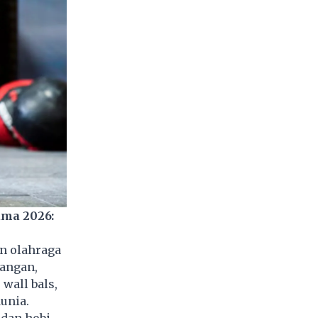
ama 2026:
an
olahraga
tangan,
 wall bals,
unia.