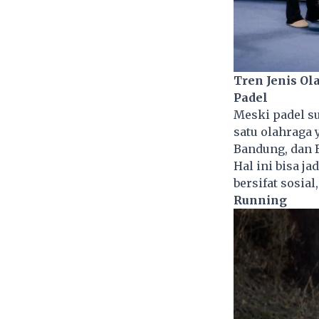
Tren Jenis Ol
Padel
Meski padel su
satu olahraga y
Bandung, dan B
Hal ini bisa ja
bersifat sosia
Running