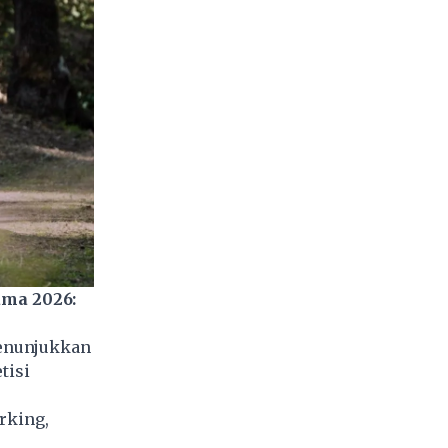
ama 2026:
menunjukkan
tisi
rking,