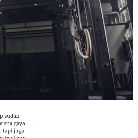
up sudah
arena gaya
 tapi juga