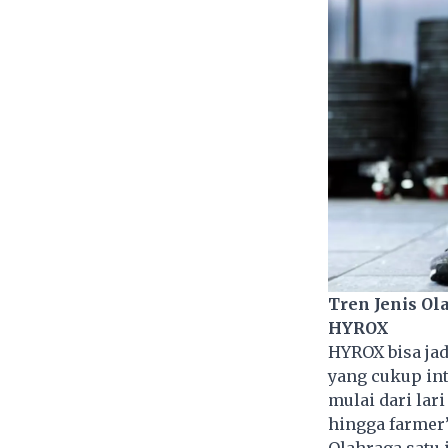
Tren Jenis Ol
HYROX
HYROX bisa ja
yang cukup int
mulai dari lari
hingga farmer’