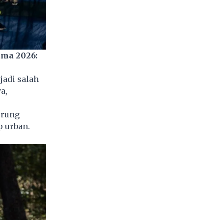
ama 2026:
jadi salah
a,
erung
p urban.