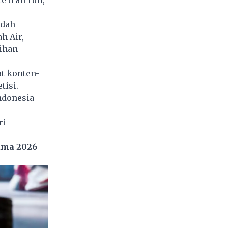
 trail run,
udah
h Air,
tihan
at konten-
tisi.
ndonesia
ri
lama 2026