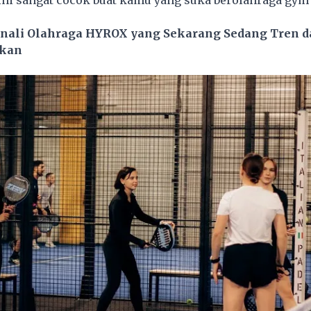
ini sangat cocok buat kamu yang suka berolahraga gym
nali Olahraga HYROX yang Sekarang Sedang Tren 
gkan