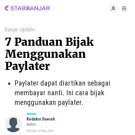
Home
Toggl
Banjar Update
7 Panduan Bijak
Menggunakan
Paylater
Paylater dapat diartikan sebagai
membayar nanti. Ini cara bijak
menggunakan paylater.
Redaksi Daerah
Author
09:09pm, 05 Sep, 2024