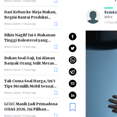
Redaksi Daerah
14 hours ago
Dari Kebun ke Meja Makan,
Redaksi
Begini Rantai Produksi
Author
Sawit di Indonesia
11:07am, 08
Redaksi Daerah
15 hours ago
Bikin Nagih! Ini 4 Makanan
Tinggi Kolesterol yang
Sebaiknya Dikurangi
Redaksi Daerah
16 hours ago
Bukan Soal Gaji, Ini Alasan
Banyak Orang Sulit Merasa
Cukup
Redaksi Daerah
17 hours ago
Tak Cuma Soal Harga, Ini 5
Tips Memilih Mobil Sesuai
Kebutuhan
Redaksi Daerah
18 hours ago
LCGC Masih Jadi Primadona
GIIAS 2026, Ini Pilihan
Terbaiknya
Redaksi Daerah
19 hours ago