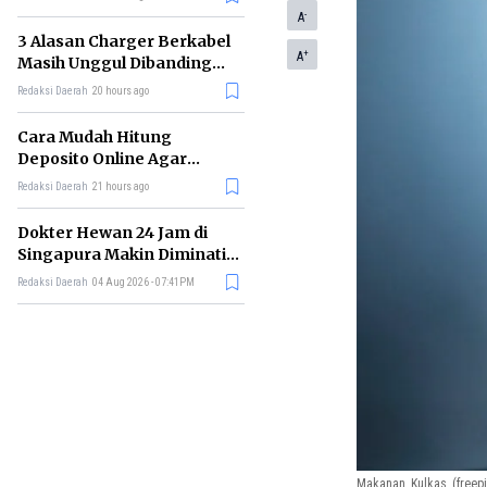
-
A
3 Alasan Charger Berkabel
+
A
Masih Unggul Dibanding
Wireless Charging
Redaksi Daerah
20 hours ago
Cara Mudah Hitung
Deposito Online Agar
Untung dalam Jangka
Redaksi Daerah
21 hours ago
Panjang
Dokter Hewan 24 Jam di
Singapura Makin Diminati,
Ini Alasannya
Redaksi Daerah
04 Aug 2026 - 07:41PM
Makanan, Kulkas
(freep