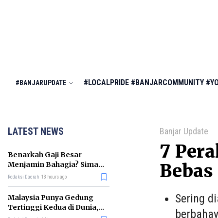
#LOCALPRIDE
#BANJARCOMMUNITY
#Y
#BANJARUPDATE
LATEST NEWS
Banjar Update
7 Pera
Benarkah Gaji Besar
Menjamin Bahagia? Simak
Bebas 
Penjelasan Ilmu Ekonomi
Redaksi Daerah
13 hours ago
Sering d
Malaysia Punya Gedung
Tertinggi Kedua di Dunia,
berbahay
Ini Daftar Lengkap 2026