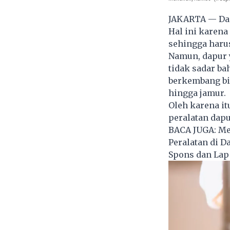
JAKARTA — Dap
Hal ini karen
sehingga haru
Namun, dapur y
tidak sadar ba
berkembang bi
hingga jamur.
Oleh karena i
peralatan dapu
BACA JUGA:
Me
Peralatan di 
Spons dan Lap 