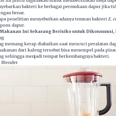
ons ini justru digunakan untuk membersihkan meja
dap
nyebarkan bakteri ke berbagai permukaan dapur jika ti
engan benar.
apa penelitian menyebutkan adanya temuan bakteri
E. c
spons dapur.
 Makanan Ini Sekarang Berisiko untuk Dikonsumsi, H
ng
g memang kerap diabaikan saat mencuci peralatan dap
makanan dari kaleng tersebut bisa menempel pada pisa
g sehingga menjadi tempat berkembangnya bakteri.
 Blender