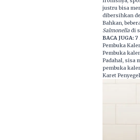
Ironisnya, sp
justru bisa me
dibersihkan d
Bahkan, beber
Salmonella
di 
BACA JUGA:
7
Pembuka Kale
Pembuka kalen
Padahal, sisa 
pembuka kalen
Karet Penyegel