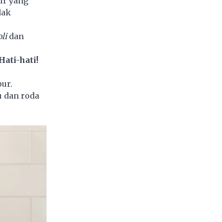
ur
yang
dak
oli
dan
ati-hati!
ur.
u dan roda