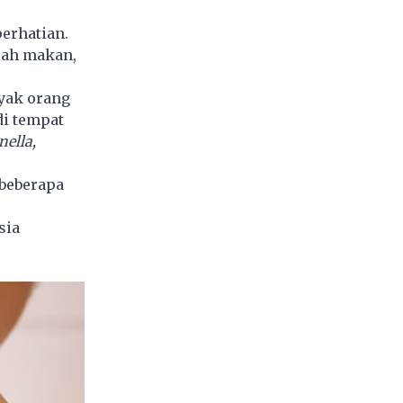
erhatian.
lah makan,
nyak orang
di tempat
nella
,
 beberapa
sia