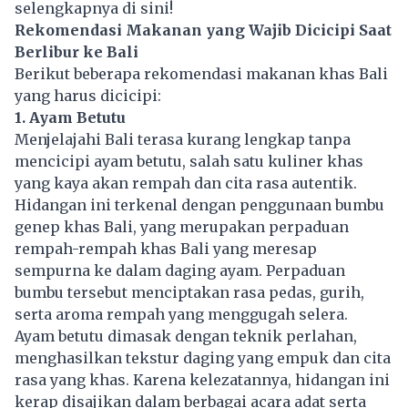
selengkapnya di sini!
Rekomendasi Makanan yang Wajib Dicicipi Saat
Berlibur ke Bali
Berikut beberapa rekomendasi makanan khas Bali
yang harus dicicipi:
1. Ayam Betutu
Menjelajahi Bali terasa kurang lengkap tanpa
mencicipi ayam betutu, salah satu kuliner khas
yang kaya akan rempah dan cita rasa autentik.
Hidangan ini terkenal dengan penggunaan bumbu
genep khas Bali, yang merupakan perpaduan
rempah-rempah khas Bali yang meresap
sempurna ke dalam daging ayam. Perpaduan
bumbu tersebut menciptakan rasa pedas, gurih,
serta aroma rempah yang menggugah selera.
Ayam betutu dimasak dengan teknik perlahan,
menghasilkan tekstur daging yang empuk dan cita
rasa yang khas. Karena kelezatannya, hidangan ini
kerap disajikan dalam berbagai acara adat serta