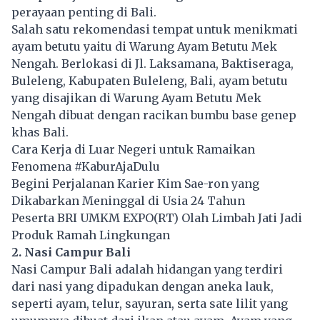
perayaan penting di Bali.
Salah satu rekomendasi tempat untuk menikmati
ayam betutu yaitu di Warung Ayam Betutu Mek
Nengah. Berlokasi di Jl. Laksamana, Baktiseraga,
Buleleng, Kabupaten Buleleng, Bali, ayam betutu
yang disajikan di Warung Ayam Betutu Mek
Nengah dibuat dengan racikan bumbu base genep
khas Bali.
Cara Kerja di Luar Negeri untuk Ramaikan
Fenomena #KaburAjaDulu
Begini Perjalanan Karier Kim Sae-ron yang
Dikabarkan Meninggal di Usia 24 Tahun
Peserta BRI UMKM EXPO(RT) Olah Limbah Jati Jadi
Produk Ramah Lingkungan
2. Nasi Campur Bali
Nasi Campur Bali adalah hidangan yang terdiri
dari nasi yang dipadukan dengan aneka lauk,
seperti ayam, telur, sayuran, serta sate lilit yang