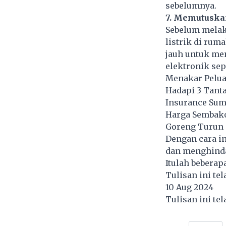
sebelumnya.
7. Memutuskan
Sebelum melak
listrik di rum
jauh untuk men
elektronik sepe
Menakar Pelua
Hadapi 3 Tant
Insurance Sum
Harga Sembako 
Goreng Turun
Dengan cara in
dan menghindar
Itulah beberap
Tulisan ini te
10 Aug 2024
Tulisan ini te