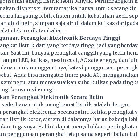
onsumsi energi listrik lebih banyak. Pertimbangkan 
akan dispenser, terutama jika hanya untuk secangkir 
cara langsung lebih efisien untuk kebutuhan kecil sepe
n air dingin, simpan saja air di dalam kulkas daripad
lat elektronik tambahan.
ggunaan Perangkat Elektronik Berdaya Tinggi
ngkat listrik dari yang berdaya tinggi jadi yang berda
kan. Saat ini, banyak perangkat canggih yang lebih hem
 lampu LED, kulkas, mesin cuci, AC safe energy, dan lain
a dana untuk menggantinya, batasi penggunaan perangk
sebut. Anda bisa mengatur timer pada AC, menggunakan
i seminggu, atau menyesuaikan suhu kulkas pada tingk
ngi konsumsi energi.
kan Perangkat Elektronik Secara Rutin
a sederhana untuk menghemat listrik adalah dengan
 perangkat
elektronik
secara rutin. Ketika perangkat 
an listrik kotor, sistem di dalamnya harus bekerja leb
nkan tugasnya. Hal ini dapat menyebabkan peningkatan
pun penggunaan perangkat tetap sama seperti bulan-bu