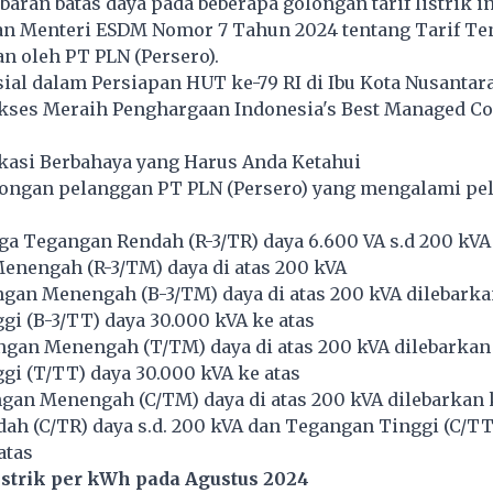
baran batas daya pada beberapa golongan tarif listrik in
an Menteri ESDM Nomor 7 Tahun 2024 tentang Tarif Ten
n oleh PT PLN (Persero).
al dalam Persiapan HUT ke-79 RI di Ibu Kota Nusantar
kses Meraih Penghargaan Indonesia's Best Managed C
likasi Berbahaya yang Harus Anda Ketahui
longan pelanggan PT PLN (Persero) yang mengalami pe
a Tegangan Rendah (R-3/TR) daya 6.600 VA s.d 200 kVA
enengah (R-3/TM) daya di atas 200 kVA
ngan Menengah (B-3/TM) daya di atas 200 kVA dilebarka
i (B-3/TT) daya 30.000 kVA ke atas
ngan Menengah (T/TM) daya di atas 200 kVA dilebarkan
i (T/TT) daya 30.000 kVA ke atas
gan Menengah (C/TM) daya di atas 200 kVA dilebarkan 
h (C/TR) daya s.d. 200 kVA dan Tegangan Tinggi (C/TT
atas
Listrik per kWh pada Agustus 2024