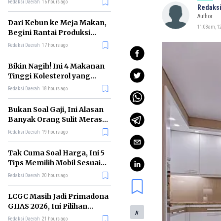
Redaksi Daerah
16 hours ago
Redaksi
Author
Dari Kebun ke Meja Makan,
11:08am, 1
Begini Rantai Produksi
Sawit di Indonesia
Redaksi Daerah
17 hours ago
Bikin Nagih! Ini 4 Makanan
Tinggi Kolesterol yang
Sebaiknya Dikurangi
Redaksi Daerah
18 hours ago
Bukan Soal Gaji, Ini Alasan
Banyak Orang Sulit Merasa
Cukup
Redaksi Daerah
19 hours ago
Tak Cuma Soal Harga, Ini 5
Tips Memilih Mobil Sesuai
Kebutuhan
Redaksi Daerah
20 hours ago
LCGC Masih Jadi Primadona
GIIAS 2026, Ini Pilihan
-
A
Terbaiknya
Redaksi Daerah
21 hours ago