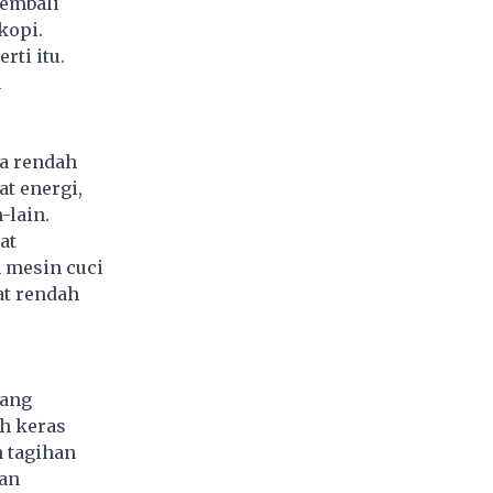
kembali
kopi.
rti itu.
a
ya rendah
at energi,
-lain.
at
 mesin cuci
at rendah
yang
ih keras
 tagihan
lan