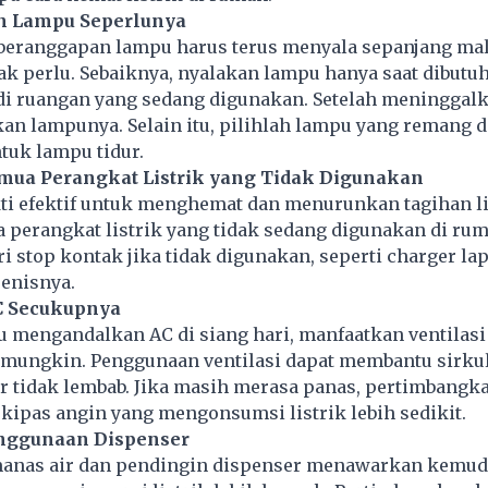
n Lampu Seperlunya
beranggapan lampu harus terus menyala sepanjang ma
dak perlu. Sebaiknya, nyalakan lampu hanya saat dibutu
 di ruangan yang sedang digunakan. Setelah meninggal
an lampunya. Selain itu, pilihlah lampu yang remang 
ntuk lampu tidur.
mua Perangkat Listrik yang Tidak Digunakan
kti efektif untuk menghemat dan menurunkan tagihan li
perangkat listrik yang tidak sedang digunakan di rum
ri stop kontak jika tidak digunakan, seperti charger lap
jenisnya.
C Secukupnya
u mengandalkan AC di siang hari, manfaatkan ventilasi
 mungkin. Penggunaan ventilasi dapat membantu sirkul
r tidak lembab. Jika masih merasa panas, pertimbangk
ipas angin yang mengonsumsi listrik lebih sedikit.
enggunaan Dispenser
anas air dan pendingin dispenser menawarkan kemud