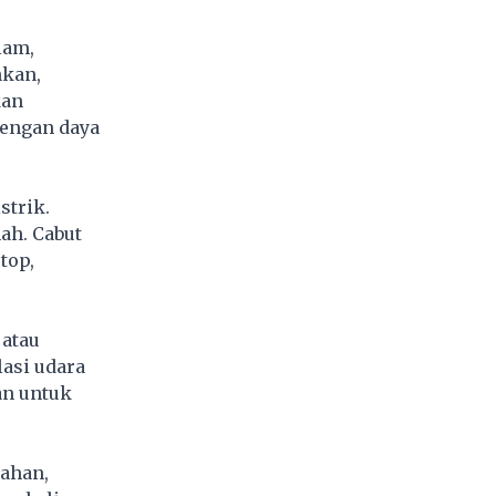
lam,
hkan,
kan
dengan daya
strik.
ah. Cabut
top,
 atau
asi udara
an untuk
ahan,