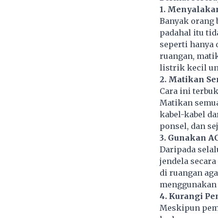
1. Menyalaka
Banyak orang 
padahal itu ti
seperti hanya
ruangan, matik
listrik kecil u
2. Matikan Se
Cara ini terbu
Matikan semua 
kabel-kabel da
ponsel, dan se
3. Gunakan A
Daripada selal
jendela secara
di ruangan aga
menggunakan k
4. Kurangi P
Meskipun pem