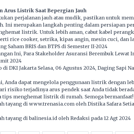
 Arus Listrik Saat Bepergian Jauh
ukan perjalanan jauh atau mudik, pastikan untuk mem
ah. Ini merupakan langkah penting dalam persiapan pe
ghemat listrik. Untuk lebih aman, cabut kabel perangk
rti rice cooker, setrika, kipas angin, mesin cuci, dan l
ng Saham BRIS dan BTPS di Semester II-2024
angan Ini, Para Stakeholder Asuransi Berembuk Lewat I
mit 2024
di DKI Jakarta Selasa, 06 Agustus 2024, Daging Sapi N
i, Anda dapat mengelola penggunaan listrik dengan leb
i risiko terjadinya arus pendek saat Anda tidak berad
a tips menghemat listrik di rumah. Semoga bermanfaat!
lah tayang di
www.trenasia.com
oleh Distika Safara Seti
lah tayang di
balinesia.id
oleh Redaksi pada 12 Agt 2024