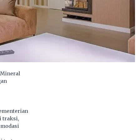
 Mineral
gan
Kementerian
 traksi,
omodasi