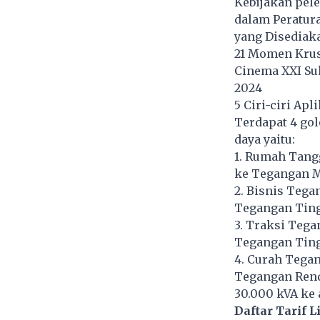
Kebijakan pele
dalam Peratur
yang Disediaka
21 Momen Krusi
Cinema XXI Su
2024
5 Ciri-ciri Ap
Terdapat 4 go
daya yaitu:
1. Rumah Tangg
ke Tegangan M
2. Bisnis Tega
Tegangan Tingg
3. Traksi Tega
Tegangan Tingg
4. Curah Tegan
Tegangan Renda
30.000 kVA ke 
Daftar Tarif 