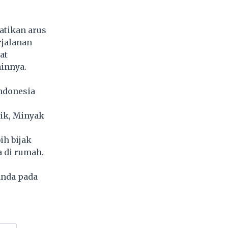
atikan arus
rjalanan
at
ainnya.
ndonesia
aik, Minyak
ih bijak
a di rumah.
anda pada