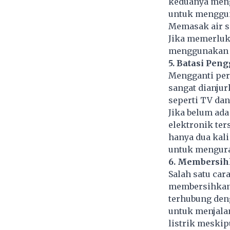
keduanya meng
untuk menggun
Memasak air se
Jika memerluka
menggunakan a
5. Batasi Pen
Mengganti pera
sangat dianjur
seperti TV dan
Jika belum ad
elektronik ter
hanya dua kal
untuk mengura
6. Membersih
Salah satu car
membersihkan
terhubung deng
untuk menjala
listrik meski