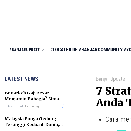
#LOCALPRIDE
#BANJARCOMMUNITY
#Y
#BANJARUPDATE
LATEST NEWS
Banjar Update
7 Stra
Benarkah Gaji Besar
Menjamin Bahagia? Simak
Anda 
Penjelasan Ilmu Ekonomi
Redaksi Daerah
15 hours ago
Cara men
Malaysia Punya Gedung
Tertinggi Kedua di Dunia,
Ini Daftar Lengkap 2026