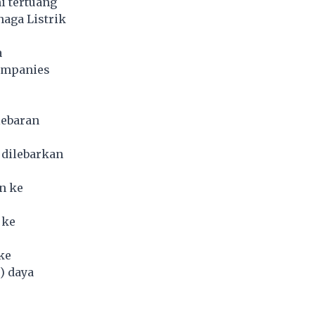
i tertuang
aga Listrik
a
ompanies
lebaran
 dilebarkan
n ke
 ke
ke
) daya