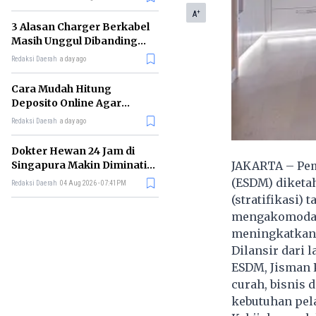
+
A
3 Alasan Charger Berkabel
Masih Unggul Dibanding
Wireless Charging
Redaksi Daerah
a day ago
Cara Mudah Hitung
Deposito Online Agar
Untung dalam Jangka
Redaksi Daerah
a day ago
Panjang
Dokter Hewan 24 Jam di
JAKARTA – Pem
Singapura Makin Diminati,
Ini Alasannya
(ESDM) diketa
Redaksi Daerah
04 Aug 2026 - 07:41PM
(stratifikasi) t
mengakomodas
meningkatkan p
Dilansir dari 
ESDM, Jisman P
curah, bisnis
kebutuhan pela