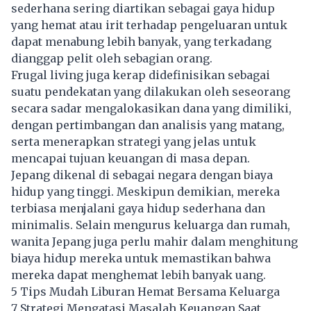
sederhana sering diartikan sebagai gaya hidup
yang
hemat
atau irit terhadap pengeluaran untuk
dapat menabung lebih banyak, yang terkadang
dianggap pelit oleh sebagian orang.
Frugal living juga kerap didefinisikan sebagai
suatu pendekatan yang dilakukan oleh seseorang
secara sadar mengalokasikan dana yang dimiliki,
dengan pertimbangan dan analisis yang matang,
serta menerapkan strategi yang jelas untuk
mencapai tujuan keuangan di masa depan.
Jepang dikenal di sebagai negara dengan biaya
hidup yang tinggi. Meskipun demikian, mereka
terbiasa menjalani gaya hidup sederhana dan
minimalis. Selain mengurus keluarga dan rumah,
wanita Jepang juga perlu mahir dalam menghitung
biaya hidup mereka untuk memastikan bahwa
mereka dapat menghemat lebih banyak uang.
5 Tips Mudah Liburan Hemat Bersama Keluarga
7 Strategi Mengatasi Masalah Keuangan Saat