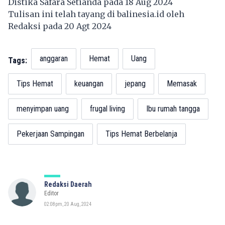
Distika Safara Setianda pada 18 Aug 2024
Tulisan ini telah tayang di
balinesia.id
oleh
Redaksi pada 20 Agt 2024
anggaran
Hemat
Uang
Tags:
Tips Hemat
keuangan
jepang
Memasak
menyimpan uang
frugal living
Ibu rumah tangga
Pekerjaan Sampingan
Tips Hemat Berbelanja
Redaksi Daerah
Editor
02:08pm, 20 Aug, 2024