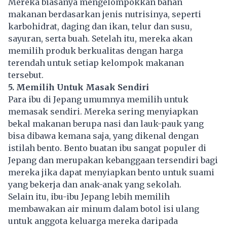
Mereka biasanya mengelompokkan bahan
makanan berdasarkan jenis nutrisinya, seperti
karbohidrat, daging dan ikan, telur dan susu,
sayuran, serta buah. Setelah itu, mereka akan
memilih produk berkualitas dengan harga
terendah untuk setiap kelompok makanan
tersebut.
5. Memilih Untuk Masak Sendiri
Para ibu di Jepang umumnya memilih untuk
memasak sendiri. Mereka sering menyiapkan
bekal makanan berupa nasi dan lauk-pauk yang
bisa dibawa kemana saja, yang dikenal dengan
istilah bento. Bento buatan ibu sangat populer di
Jepang dan merupakan kebanggaan tersendiri bagi
mereka jika dapat menyiapkan bento untuk suami
yang bekerja dan anak-anak yang sekolah.
Selain itu, ibu-ibu Jepang lebih memilih
membawakan air minum dalam botol isi ulang
untuk anggota keluarga mereka daripada