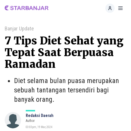
Home
Toggl
Banjar Update
7 Tips Diet Sehat yang
Tepat Saat Berpuasa
Ramadan
Diet selama bulan puasa merupakan
sebuah tantangan tersendiri bagi
banyak orang.
Redaksi Daerah
Author
03:03pm, 19 Mar, 2024