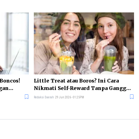
 Boncos!
Little Treat atau Boros? Ini Cara
gan
Nikmati Self-Reward Tanpa Ganggu
Keuangan
Redaksi Daerah
29 Jun 2026 - 01:25PM