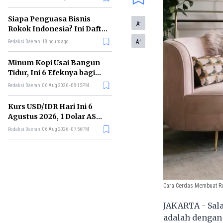
Memimpin di Era AI
Siapa Penguasa Bisnis
-
A
Rokok Indonesia? Ini Daftar
Perusahaan Terbesarnya
+
A
Redaksi Daerah
18 hours ago
Minum Kopi Usai Bangun
Tidur, Ini 6 Efeknya bagi
Kesehatan Tubuh
Redaksi Daerah
06 Aug 2026 - 08:15PM
Kurs USD/IDR Hari Ini 6
Agustus 2026, 1 Dolar AS
Kini Berapa Rupiah?
Redaksi Daerah
06 Aug 2026 - 07:56PM
Cara Cerdas Membuat R
JAKARTA - Sal
adalah dengan 