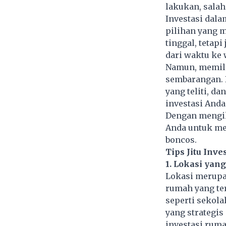
lakukan, salah
Investasi dal
pilihan yang 
tinggal, tetap
dari waktu ke
Namun, memili
sembarangan. 
yang teliti, 
investasi Anda
Dengan mengik
Anda untuk men
boncos.
Tips Jitu Inv
1. Lokasi yang
Lokasi merupak
rumah yang ter
seperti sekola
yang strategis
investasi rum