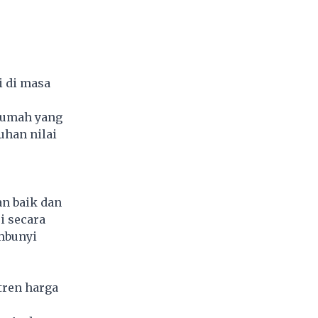
i di masa
rumah yang
uhan nilai
n baik dan
i secara
mbunyi
 tren harga