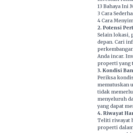
13 Bahaya Ini 
3 Cara Sederh
4 Cara Menyim
2. Potensi Pe
Selain lokasi,
depan. Cari in
perkembangan 
Anda incar. In
properti yang
3. Kondisi Ba
Periksa kondis
memutuskan un
tidak memerlu
menyeluruh da
yang dapat me
4. Riwayat Ha
Teliti riwayat
properti dalam