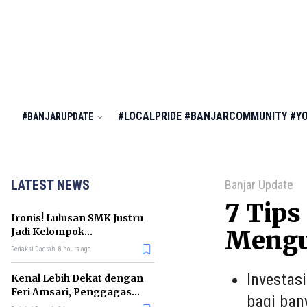
#LOCALPRIDE
#BANJARCOMMUNITY
#Y
#BANJARUPDATE
LATEST NEWS
Banjar Update
7 Tips
Ironis! Lulusan SMK Justru
Jadi Kelompok
Mengu
Pengangguran Terbanyak
Redaksi Daerah
8 hours ago
di RI
Investas
Kenal Lebih Dekat dengan
Feri Amsari, Penggagas
bagi ban
Kabinet Bayangan