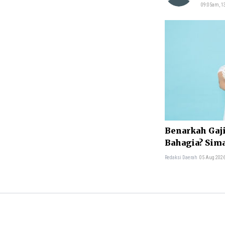
09:05am, 13
Benarkah Gaj
Bahagia? Sim
Ekonomi
Redaksi Daerah
05 Aug 2026