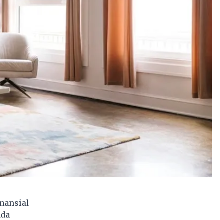
nansial
nda