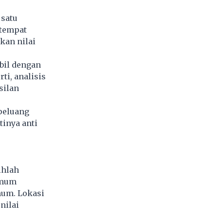
 satu
 tempat
kan nilai
bil dengan
i, analisis
silan
peluang
inya anti
ihlah
 umum
mum. Lokasi
nilai