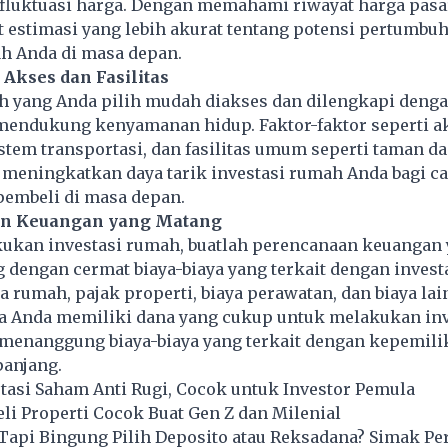
luktuasi harga. Dengan memahami riwayat harga pasa
estimasi yang lebih akurat tentang potensi pertumbuh
ah Anda di masa depan.
Akses dan Fasilitas
 yang Anda pilih mudah diakses dan dilengkapi dengan
 mendukung kenyamanan hidup. Faktor-faktor seperti a
istem transportasi, dan fasilitas umum seperti taman d
 meningkatkan daya tarik investasi rumah Anda bagi c
pembeli di masa depan.
an Keuangan yang Matang
ukan investasi rumah, buatlah perencanaan keuangan
 dengan cermat biaya-biaya yang terkait dengan investa
 rumah, pajak properti, biaya perawatan, dan biaya lai
a Anda memiliki dana yang cukup untuk melakukan inv
enanggung biaya-biaya yang terkait dengan kepemil
panjang.
tasi Saham Anti Rugi, Cocok untuk Investor Pemula
eli Properti Cocok Buat Gen Z dan Milenial
 Tapi Bingung Pilih Deposito atau Reksadana? Simak P