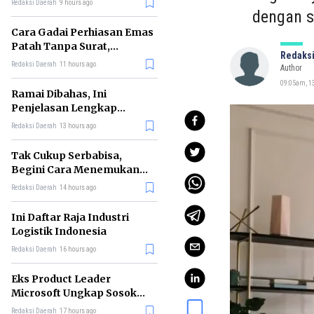
Redaksi Daerah
9 hours ago
dengan 
Cara Gadai Perhiasan Emas
Patah Tanpa Surat,
Redaksi
Ternyata Tetap Bisa!
Redaksi Daerah
11 hours ago
Author
09:05am, 13
Ramai Dibahas, Ini
Penjelasan Lengkap
tentang Konsep Kabinet
Redaksi Daerah
13 hours ago
Bayangan
Tak Cukup Serbabisa,
Begini Cara Menemukan
'Spike' agar CV Dilirik HR
Redaksi Daerah
14 hours ago
Ini Daftar Raja Industri
Logistik Indonesia
Redaksi Daerah
16 hours ago
Eks Product Leader
Microsoft Ungkap Sosok
yang Paling Cocok
Redaksi Daerah
17 hours ago