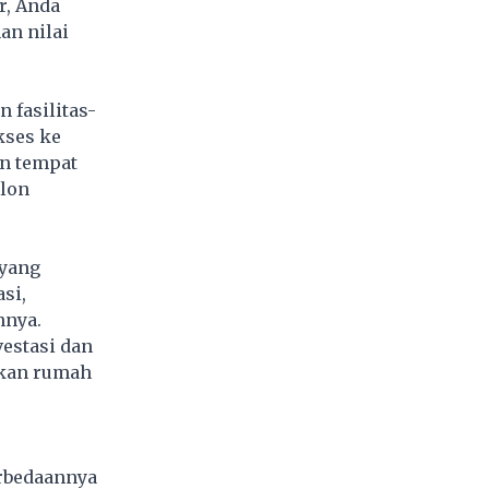
r, Anda
an nilai
 fasilitas-
kses ke
an tempat
alon
 yang
si,
nnya.
estasi dan
ikan rumah
erbedaannya