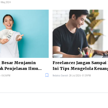
 May, 2024
i Besar Menjamin
Freelancer Jangan Sampai
ak Penjelasan Ilmu
Ini Tips Mengelola Keuan
dengan Benar
 - 06:36PM
Redaksi Daerah
28 Jul 2026 - 01:39PM