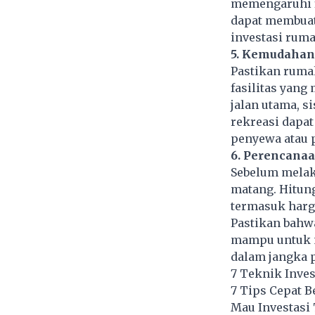
memengaruhi f
dapat membuat 
investasi rum
5. Kemudahan 
Pastikan rumah
fasilitas yang
jalan utama, s
rekreasi dapat
penyewa atau 
6. Perencana
Sebelum melak
matang. Hitung
termasuk harga
Pastikan bahw
mampu untuk m
dalam jangka 
7 Teknik Inves
7 Tips Cepat B
Mau Investasi