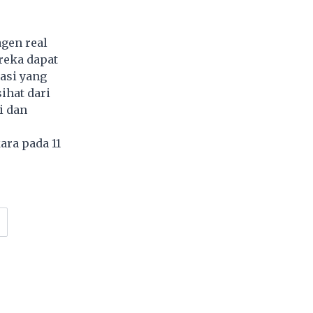
agen real
reka dapat
asi yang
ihat dari
i dan
ara pada 11
4