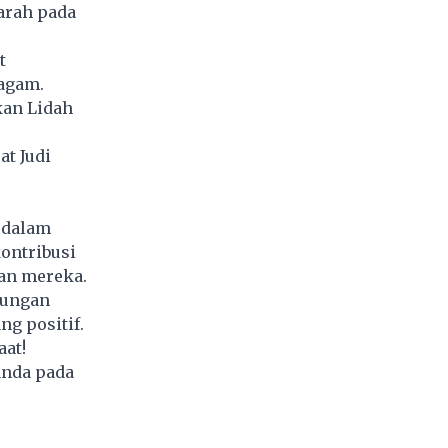
arah pada
t
agam.
kan Lidah
t Judi
 dalam
ontribusi
an mereka.
bungan
g positif.
aat!
anda pada
4