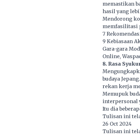
memastikan ba
hasil yang lebi
Mendorong kom
memfasilitasi
7 Rekomendasi
9 Kebiasaan A
Gara-gara Modu
Online, Waspa
8. Rasa Syuku
Mengungkapkan
budaya Jepang
rekan kerja m
Memupuk buda
interpersonal 
Itu dia bebera
Tulisan ini te
26 Oct 2024
Tulisan ini te