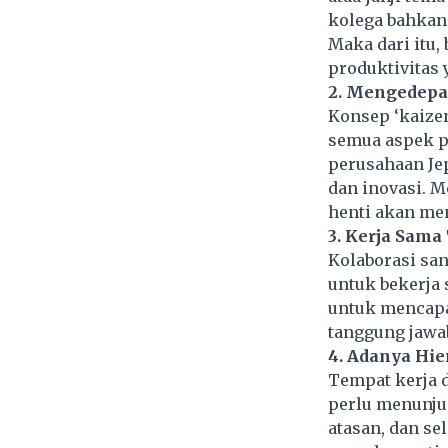
kolega bahkan
Maka dari itu,
produktivitas y
2. Mengedepa
Konsep ‘kaize
semua aspek pe
perusahaan Jep
dan inovasi. 
henti akan me
3. Kerja Sama
Kolaborasi sa
untuk bekerja
untuk mencapa
tanggung jawab
4.
Adanya Hie
Tempat kerja d
perlu menunju
atasan, dan se