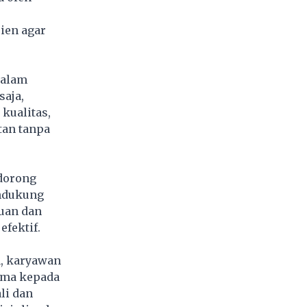
ien agar
dalam
saja,
kualitas,
tan tanpa
idorong
endukung
uan dan
efektif.
a, karyawan
tama kepada
li dan