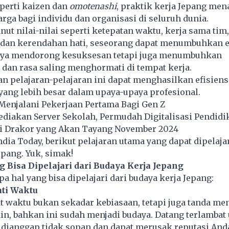
eperti kaizen dan
omotenashi
, praktik kerja Jepang me
ga bagi individu dan organisasi di seluruh dunia.
t nilai-nilai seperti ketepatan waktu, kerja sama tim
, dan kerendahan hati, seseorang dapat menumbuhkan e
nya mendorong kesuksesan tetapi juga menumbuhkan
dan rasa saling menghormati di tempat kerja.
pelajaran-pelajaran ini dapat menghasilkan efisiensi
ang lebih besar dalam upaya-upaya profesional.
Menjalani Pekerjaan Pertama Bagi Gen Z
diakan Server Sekolah, Permudah Digitalisasi Pendidi
 Drakor yang Akan Tayang November 2024
ndia Today, berikut pelajaran utama yang dapat dipelajar
pang. Yuk, simak!
g Bisa Dipelajari dari Budaya Kerja Jepang
pa hal yang bisa dipelajari dari budaya kerja Jepang:
ti Waktu
at waktu bukan sekadar kebiasaan, tetapi juga tanda me
in, bahkan ini sudah menjadi budaya. Datang terlambat
u dianggap tidak sopan dan dapat merusak reputasi And