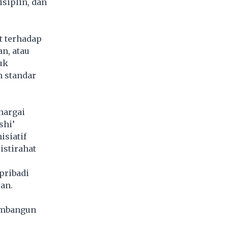
siplin, dan
t terhadap
n, atau
uk
n standar
hargai
shi’
isiatif
istirahat
pribadi
an.
membangun