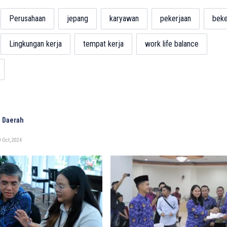
Perusahaan
jepang
karyawan
pekerjaan
beke
Lingkungan kerja
tempat kerja
work life balance
 Daerah
 Oct, 2024