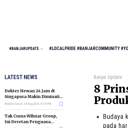
#LOCALPRIDE
#BANJARCOMMUNITY
#Y
#BANJARUPDATE
LATEST NEWS
Banjar Update
8 Prin
Dokter Hewan 24 Jam di
Singapura Makin Diminati,
Produk
Ini Alasannya
Redaksi Daerah
04 Aug 2026 - 07:41PM
Budaya k
Tak Cuma Wilmar Group,
Ini Deretan Penguasa
pada har
Bisnis Beras di Indonesia