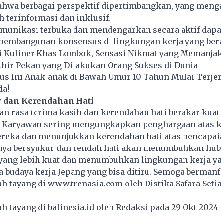
hwa berbagai perspektif dipertimbangkan, yang meng
h terinformasi dan inklusif.
unikasi terbuka dan mendengarkan secara aktif dapa
 pembangunan konsensus di lingkungan kerja yang ber
 Kuliner Khas Lombok, Sensasi Nikmat yang Memanja
khir Pekan yang Dilakukan Orang Sukses di Dunia
s Ini Anak-anak di Bawah Umur 10 Tahun Mulai Terjera
da!
r dan Kerendahan Hati
 rasa terima kasih dan kerendahan hati berakar kuat
.
Karyawan
sering mengungkapkan penghargaan atas k
ereka dan menunjukkan kerendahan hati atas pencapai
ya bersyukur dan rendah hati akan menumbuhkan hu
yang lebih kuat dan menumbuhkan lingkungan kerja yan
pa budaya kerja Jepang yang bisa ditiru. Semoga bermanf
lah tayang di
www.trenasia.com
oleh Distika Safara Seti
lah tayang di
balinesia.id
oleh Redaksi pada 29 Okt 202