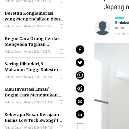
Redaksi Daerah
04 Aug 2026 - 04:10PM
Jepang m
Deretan Konglomerasi
yang Mengendalikan Bisnis
Redaksi
Media Nasional, Siapa Saja?
Redaksi Daerah
04 Aug 2026 - 02:52PM
Author
06:10pm, 29
Begini Cara Orang Cerdas
Mengelola Tagihan
Bulanan agar Bebas Telat
Redaksi Daerah
04 Aug 2026 - 12:13PM
Bayar
Sering Dihindari, 5
Makanan Tinggi Kolesterol
Ini Ternyata Menyehatkan
Redaksi Daerah
04 Aug 2026 - 11:40AM
Tubuh
Mau Investasi Emas?
Begini Cara Menentukan
Waktu Terbaik untuk
Redaksi Daerah
04 Aug 2026 - 10:33AM
Membelinya
Seberapa Besar Kerajaan
Bisnis Low Tuck Kwong? Ini
Pohon Usaha Pemilik BYAN
Redaksi Daerah
04 Aug 2026 - 09:54AM