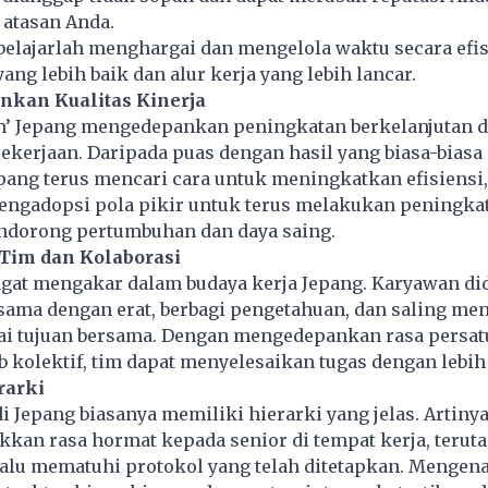
 atasan Anda.
 belajarlah menghargai dan mengelola waktu secara efis
ang lebih baik dan alur kerja yang lebih lancar.
nkan Kualitas Kinerja
n’ Jepang mengedepankan peningkatan berkelanjutan 
kerjaan. Daripada puas dengan hasil yang biasa-biasa 
ang terus mencari cara untuk meningkatkan efisiensi, 
Mengadopsi pola pikir untuk terus melakukan peningka
ndorong pertumbuhan dan daya saing.
 Tim dan Kolaborasi
ngat mengakar dalam budaya kerja Jepang. Karyawan d
 sama dengan erat, berbagi pengetahuan, dan saling m
i tujuan bersama. Dengan mengedepankan rasa persat
 kolektif, tim dapat menyelesaikan tugas dengan lebih 
rarki
i Jepang biasanya memiliki hierarki yang jelas. Artiny
kkan rasa hormat kepada senior di tempat kerja, teru
lalu mematuhi protokol yang telah ditetapkan. Mengena