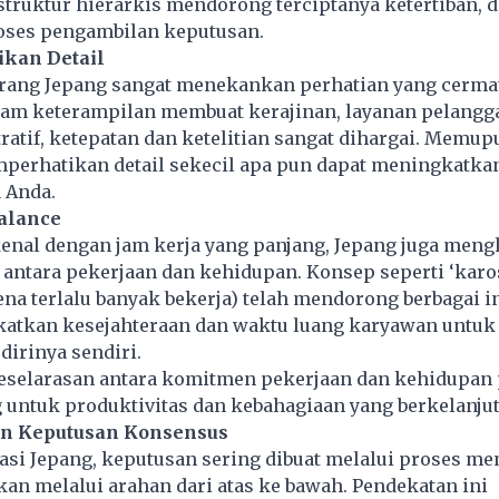
ruktur hierarkis mendorong terciptanya ketertiban, di
oses pengambilan keputusan.
kan Detail
orang Jepang sangat menekankan perhatian yang cerma
alam keterampilan membuat kerajinan, layanan pelangga
ratif, ketepatan dan ketelitian sangat dihargai. Memup
perhatikan detail sekecil apa pun dapat meningkatka
a Anda.
Balance
enal dengan jam kerja yang panjang, Jepang juga meng
antara pekerjaan dan kehidupan. Konsep seperti ‘karo
na terlalu banyak bekerja) telah mendorong berbagai in
atkan kesejahteraan dan waktu luang karyawan untuk 
irinya sendiri.
elarasan antara komitmen pekerjaan dan kehidupan 
 untuk produktivitas dan kebahagiaan yang berkelanjut
an Keputusan Konsensus
asi Jepang, keputusan sering dibuat melalui proses 
an melalui arahan dari atas ke bawah. Pendekatan ini