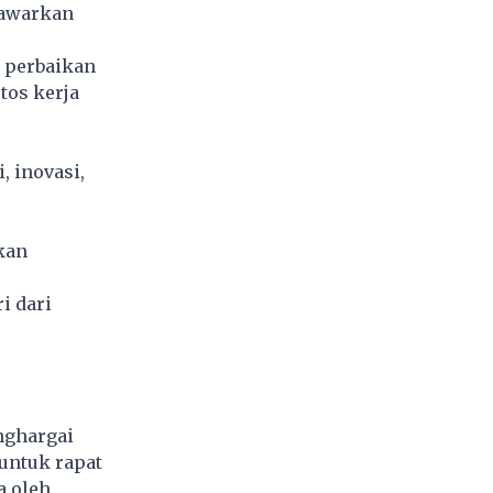
nawarkan
, perbaikan
tos kerja
, inovasi,
kan
i dari
nghargai
 untuk rapat
a oleh