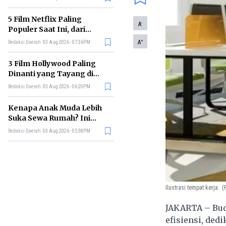
5 Film Netflix Paling
-
A
Populer Saat Ini, dari
Thriller hingga Drama Seru
+
A
Redaksi Daerah
03 Aug 2026 - 07:36PM
3 Film Hollywood Paling
Dinanti yang Tayang di
Bioskop Agustus 2026
Redaksi Daerah
03 Aug 2026 - 06:20PM
Kenapa Anak Muda Lebih
Suka Sewa Rumah? Ini
Faktor Pemicunya
Redaksi Daerah
03 Aug 2026 - 05:38PM
Ilustrasi tempat kerja.
(
JAKARTA – Bud
efisiensi, ded