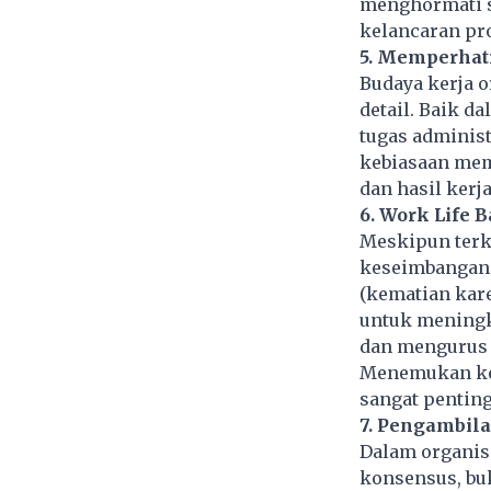
menghormati st
kelancaran pr
5.
Memperhati
Budaya kerja 
detail. Baik d
tugas administ
kebiasaan mem
dan hasil kerj
6. Work Life 
Meskipun terk
keseimbangan 
(kematian kare
untuk meningk
dan mengurus d
Menemukan kes
sangat penting
7. Pengambil
Dalam organis
konsensus, buk