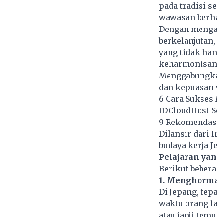
pada tradisi s
wawasan berhar
Dengan menganu
berkelanjutan
yang tidak ha
keharmonisan 
Menggabungkan 
dan kepuasan y
6 Cara Sukses 
IDCloudHost Se
9 Rekomendasi
Dilansir dari I
budaya kerja
Je
Pelajaran yan
Berikut bebera
1. Menghorma
Di Jepang, tep
waktu orang la
atau janji tem