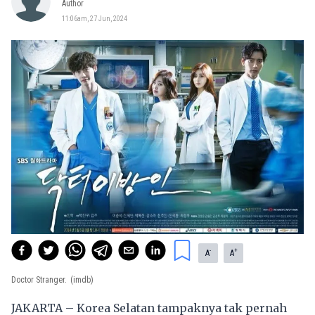
Author
11:06am, 27 Jun, 2024
-
+
A
A
Doctor Stranger.
(imdb)
JAKARTA – Korea Selatan tampaknya tak pernah