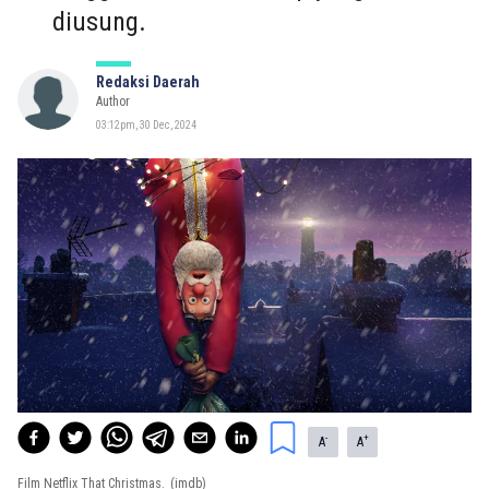
diusung.
Redaksi Daerah
Author
03:12pm, 30 Dec, 2024
-
+
A
A
Film Netflix That Christmas.
(imdb)