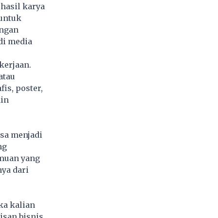
hasil karya
 untuk
engan
di media
kerjaan.
atau
is, poster,
ain
isa menjadi
ng
emuan yang
nya dari
ka kalian
isan bisnis,