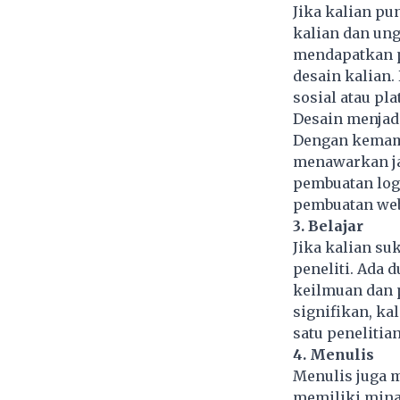
Jika kalian pu
kalian dan ung
mendapatkan pe
desain kalian
sosial atau pl
Desain menjadi
Dengan kemamp
menawarkan jas
pembuatan logo,
pembuatan webs
3. Belajar
Jika kalian su
peneliti. Ada d
keilmuan dan p
signifikan, ka
satu penelitian
4. Menulis
Menulis juga 
memiliki minat