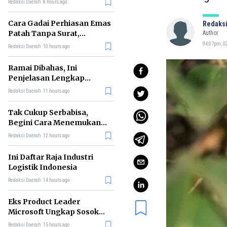
Redaksi Daerah
8 hours ago
Cara Gadai Perhiasan Emas
Redaksi
Patah Tanpa Surat,
Author
Ternyata Tetap Bisa!
04:07pm, 02
Redaksi Daerah
10 hours ago
Ramai Dibahas, Ini
Penjelasan Lengkap
tentang Konsep Kabinet
Redaksi Daerah
11 hours ago
Bayangan
Tak Cukup Serbabisa,
Begini Cara Menemukan
'Spike' agar CV Dilirik HR
Redaksi Daerah
12 hours ago
Ini Daftar Raja Industri
Logistik Indonesia
Redaksi Daerah
14 hours ago
Eks Product Leader
Microsoft Ungkap Sosok
yang Paling Cocok
Redaksi Daerah
15 hours ago