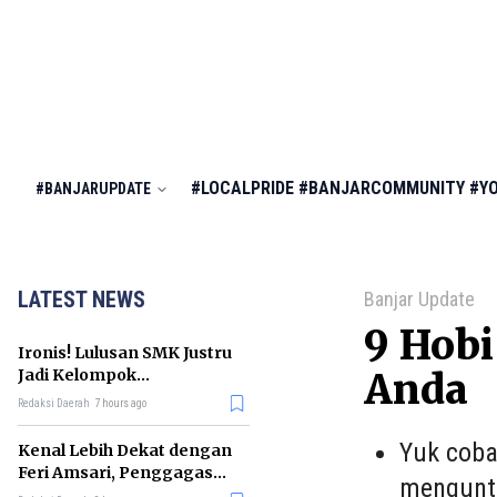
#LOCALPRIDE
#BANJARCOMMUNITY
#Y
#BANJARUPDATE
LATEST NEWS
Banjar Update
9 Hob
Ironis! Lulusan SMK Justru
Jadi Kelompok
Anda
Pengangguran Terbanyak
Redaksi Daerah
7 hours ago
di RI
Yuk coba
Kenal Lebih Dekat dengan
Feri Amsari, Penggagas
mengunt
Kabinet Bayangan