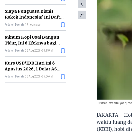
Memimpin di Era AI
-
A
Siapa Penguasa Bisnis
+
A
Rokok Indonesia? Ini Daftar
Perusahaan Terbesarnya
Redaksi Daerah
17 hours ago
Minum Kopi Usai Bangun
Tidur, Ini 6 Efeknya bagi
Kesehatan Tubuh
Redaksi Daerah
06 Aug 2026 - 08:15PM
Kurs USD/IDR Hari Ini 6
Agustus 2026, 1 Dolar AS
Kini Berapa Rupiah?
Redaksi Daerah
06 Aug 2026 - 07:56PM
Ilustrasi wanita yang mem
JAKARTA – Hob
waktu luang d
(KBBI),
hobi
di