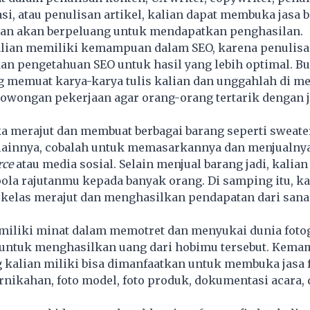
si, atau penulisan artikel, kalian dapat membuka jasa 
 dan akan berpeluang untuk mendapatkan
penghasilan
.
kalian memiliki kemampuan dalam SEO, karena penulisa
n pengetahuan SEO untuk hasil yang lebih optimal. Bu
g memuat karya-karya tulis kalian dan unggahlah di me
lowongan pekerjaan agar orang-orang tertarik dengan j
ka merajut dan membuat berbagai barang seperti sweater
n lainnya, cobalah untuk memasarkannya dan menjualny
ce
atau media sosial. Selain menjual barang jadi, kalian
la rajutanmu kepada banyak orang. Di samping itu, ka
kelas merajut dan menghasilkan pendapatan dari sana
miliki minat dalam memotret dan menyukai dunia fotog
 untuk menghasilkan uang dari hobimu tersebut. Kem
kalian miliki bisa dimanfaatkan untuk membuka jasa f
ernikahan, foto model, foto produk, dokumentasi acara,