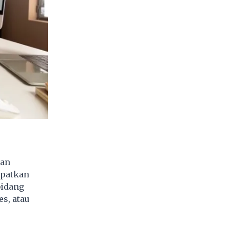
kan
apatkan
bidang
es, atau