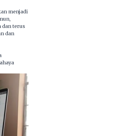
kan menjadi
mun,
 dan terus
an dan
a
bahaya