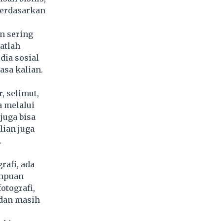
berdasarkan
n sering
atlah
dia sosial
asa kalian.
, selimut,
a melalui
 juga bisa
lian juga
.
rafi, ada
ampuan
otografi,
 dan masih