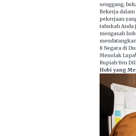
senggang, buk
Bekerja dalam 
pekerjaan yan
tahukah Anda j
mengasah hobi 
mendatangkan 
8 Negara di Du
Menolak Lupa! 
Rupiah-Yen Dil
Hobi yang Me