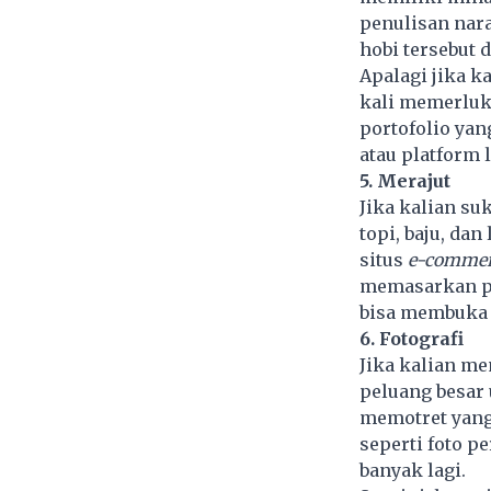
penulisan nara
hobi tersebut
Apalagi jika 
kali memerluka
portofolio yan
atau platform 
5. Merajut
Jika kalian su
topi, baju, da
situs
e-commer
memasarkan po
bisa membuka 
6. Fotografi
Jika kalian me
peluang besar
memotret yang 
seperti foto p
banyak lagi.