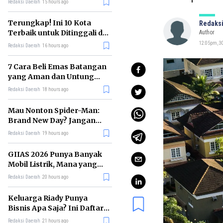
Redaksi Daerah
15 hours ago
Terungkap! Ini 10 Kota
Redaksi
Terbaik untuk Ditinggali di
Author
Dunia Tahun 2026
12:05pm, 30
Redaksi Daerah
16 hours ago
7 Cara Beli Emas Batangan
yang Aman dan Untung
untuk Pemula
Redaksi Daerah
18 hours ago
Mau Nonton Spider-Man:
Brand New Day? Jangan
Lewatkan 6 Film Penting
Redaksi Daerah
19 hours ago
Ini
GIIAS 2026 Punya Banyak
Mobil Listrik, Mana yang
Cocok untuk Gaji Rp10 Juta?
Redaksi Daerah
20 hours ago
Keluarga Riady Punya
Bisnis Apa Saja? Ini Daftar
Kerajaan Usahanya
Redaksi Daerah
21 hours ago