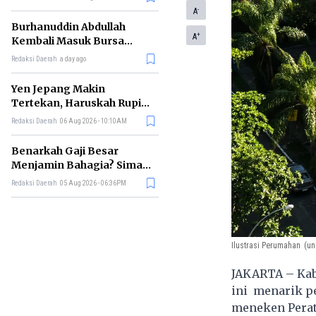
-
A
Burhanuddin Abdullah
+
A
Kembali Masuk Bursa
Gubernur BI, Ini Rekam
Redaksi Daerah
a day ago
Jejaknya
Yen Jepang Makin
Tertekan, Haruskah Rupiah
Ikut Khawatir?
Redaksi Daerah
06 Aug 2026 - 10:10AM
Benarkah Gaji Besar
Menjamin Bahagia? Simak
Penjelasan Ilmu Ekonomi
Redaksi Daerah
05 Aug 2026 - 06:36PM
Ilustrasi Perumahan
(un
JAKARTA – Kab
ini menarik pe
meneken Perat