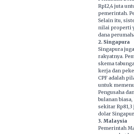
Rp12,4 juta un
pemerintah. Pe
Selain itu, s
nilai properti
dana perumahan
2. Singapura
Singapura jug
rakyatnya. Pem
skema tabungan
kerja dan peke
CPF adalah pil
untuk memenuh
Pengusaha dan
bulanan biasa,
sekitar Rp81,3
dolar Singapur
3. Malaysia
Pemerintah Ma