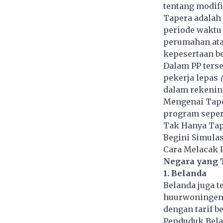
tentang modif
Tapera adalah
periode waktu
perumahan atau
kepesertaan be
Dalam PP terse
pekerja lepas
dalam rekenin
Mengenai Tape
program seper
Tak Hanya Tap
Begini Simulas
Cara Melacak 
Negara yang 
1. Belanda
Belanda juga t
huurwoningen 
dengan tarif be
Penduduk Belan