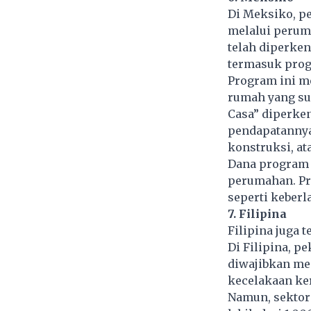
Di Meksiko, p
melalui perum
telah diperke
termasuk progr
Program ini m
rumah yang sud
Casa” diperke
pendapatannya
konstruksi, at
Dana program i
perumahan. Pr
seperti keberl
7. Filipina
Filipina juga
Di Filipina, p
diwajibkan men
kecelakaan ke
Namun, sektor