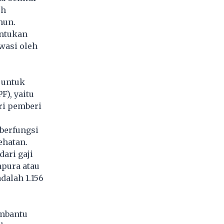
eh
hun.
entukan
wasi oleh
 untuk
F), yaitu
ri pemberi
 berfungsi
ehatan.
ari gaji
apura atau
dalah 1.156
embantu