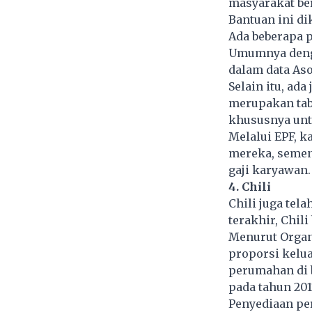
masyarakat be
Bantuan ini di
Ada beberapa 
Umumnya denga
dalam data Aso
Selain itu, ad
merupakan tab
khususnya unt
Melalui EPF, 
mereka, semen
gaji karyawan.
4. Chili
Chili juga te
terakhir, Chil
Menurut Organ
proporsi kelua
perumahan di 
pada tahun 201
Penyediaan pe