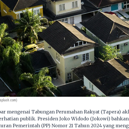
splash.com)
ar mengenai Tabungan Perumahan Rakyat (Tapera) akh
rhatian publik. Presiden
Joko Widodo
(Jokowi) bahkan
uran Pemerintah (PP) Nomor 21 Tahun 2024 yang meng