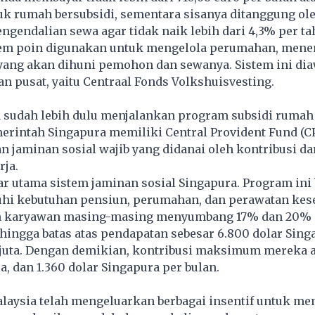
tuk rumah bersubsidi, sementara sisanya ditanggung ol
ngendalian sewa agar tidak naik lebih dari 4,3% per ta
istem poin digunakan untuk mengelola perumahan, men
 yang akan dihuni pemohon dan sewanya. Sistem ini dia
 pusat, yaitu Centraal Fonds Volkshuisvesting.
a sudah lebih dulu menjalankan program subsidi rumah
erintah Singapura memiliki Central Provident Fund (CP
 jaminan sosial wajib yang didanai oleh kontribusi da
rja.
ar utama sistem jaminan sosial Singapura. Program ini
i kebutuhan pensiun, perumahan, dan perawatan kes
 karyawan masing-masing menyumbang 17% dan 20% d
 hingga batas atas pendapatan sebesar 6.800 dolar Sing
 juta. Dengan demikian, kontribusi maksimum mereka a
a, dan 1.360 dolar Singapura per bulan.
laysia telah mengeluarkan berbagai insentif untuk m