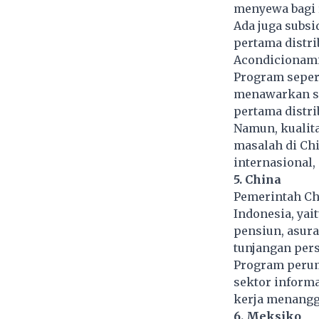
menyewa bagi 
Ada juga subsi
pertama distri
Acondicionami
Program sepert
menawarkan su
pertama distri
Namun, kualit
masalah di Ch
internasional
5. China
Pemerintah Ch
Indonesia, ya
pensiun, asura
tunjangan per
Program peruma
sektor inform
kerja menangg
6. Meksiko