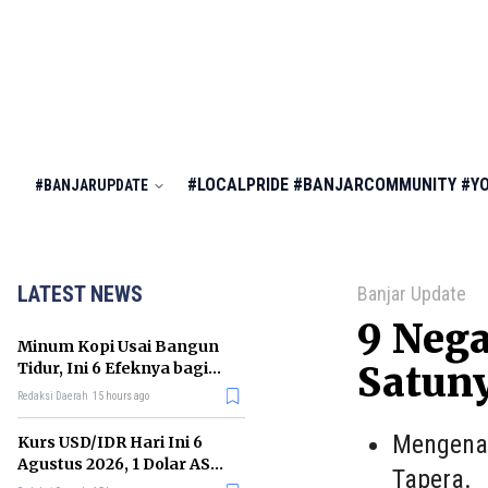
#LOCALPRIDE
#BANJARCOMMUNITY
#Y
#BANJARUPDATE
LATEST NEWS
Banjar Update
9 Nega
Minum Kopi Usai Bangun
Tidur, Ini 6 Efeknya bagi
Satuny
Kesehatan Tubuh
Redaksi Daerah
15 hours ago
Mengenai
Kurs USD/IDR Hari Ini 6
Agustus 2026, 1 Dolar AS
Tapera.
Kini Berapa Rupiah?