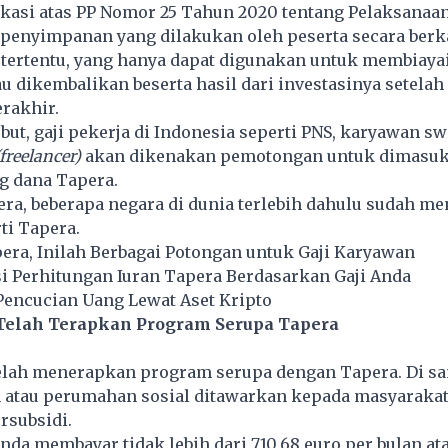
ikasi atas PP Nomor 25 Tahun 2020 tentang Pelaksanaan
 penyimpanan yang dilakukan oleh peserta secara berk
 tertentu, yang hanya dapat digunakan untuk membiaya
 dikembalikan beserta hasil dari investasinya setelah
rakhir.
but, gaji pekerja di Indonesia seperti PNS, karyawan sw
(freelancer)
akan dikenakan pemotongan untuk dimasu
g dana Tapera.
ra, beberapa negara di dunia terlebih dahulu sudah m
ti Tapera.
era, Inilah Berbagai Potongan untuk Gaji Karyawan
i Perhitungan Iuran Tapera Berdasarkan Gaji Anda
Pencucian Uang Lewat Aset Kripto
Telah Terapkan Program Serupa Tapera
elah menerapkan program serupa dengan Tapera. Di san
atau perumahan sosial ditawarkan kepada masyarakat
rsubsidi.
da membayar tidak lebih dari 710,68 euro per bulan ata