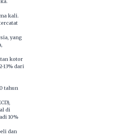
ka.
a kali.
ercatat
sia, yang
,
tan kotor
2-13% dari
30 tahun
CD),
al di
adi 10%
eli dan