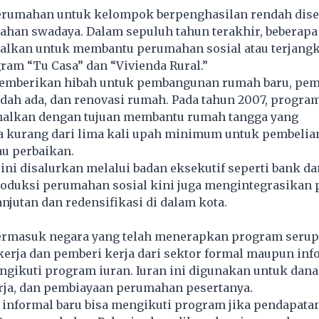
erumahan untuk kelompok berpenghasilan rendah dis
ahan swadaya. Dalam sepuluh tahun terakhir, beberap
nalkan untuk membantu perumahan sosial atau terjangk
am “Tu Casa” dan “Vivienda Rural.”
emberikan hibah untuk pembangunan rumah baru, pem
ah ada, dan renovasi rumah. Pada tahun 2007, program 
nalkan dengan tujuan membantu rumah tangga yang
 kurang dari lima kali upah minimum untuk pembelia
au perbaikan.
ni disalurkan melalui badan eksekutif seperti bank d
oduksi perumahan sosial kini juga mengintegrasikan p
anjutan dan redensifikasi di dalam kota.
 termasuk negara yang telah menerapkan program serup
ekerja dan pemberi kerja dari sektor formal maupun inf
gikuti program iuran. Iuran ini digunakan untuk dana
rja, dan pembiayaan perumahan pesertanya.
 informal baru bisa mengikuti program jika pendapata