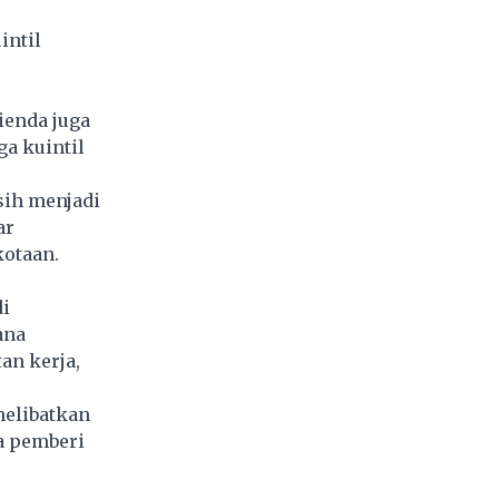
intil
ienda juga
a kuintil
.
ih menjadi
ar
kotaan.
i
ana
an kerja,
melibatkan
a pemberi