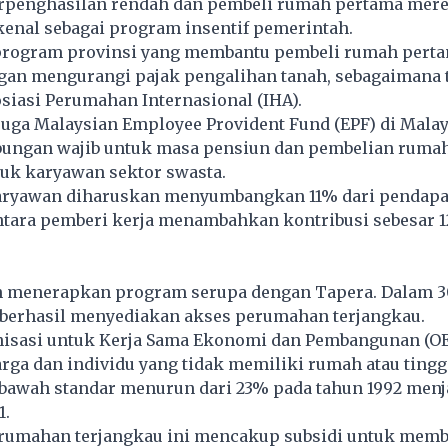
rpenghasilan rendah dan pembeli rumah pertama mere
kenal sebagai program insentif pemerintah.
program provinsi yang membantu pembeli rumah pertam
n mengurangi pajak pengalihan tanah, sebagaimana t
siasi Perumahan Internasional (IHA).
a juga Malaysian Employee Provident Fund (EPF) di Malay
ungan wajib untuk masa pensiun dan pembelian rumah
uk karyawan sektor swasta.
karyawan diharuskan menyumbangkan 11% dari pendapa
tara pemberi kerja menambahkan kontribusi sebesar 1
lah menerapkan program serupa dengan
Tapera
. Dalam 
i berhasil menyediakan akses perumahan terjangkau.
isasi untuk Kerja Sama Ekonomi dan Pembangunan (OE
rga dan individu yang tidak memiliki rumah atau tingg
bawah standar menurun dari 23% pada tahun 1992 menj
1.
rumahan terjangkau ini mencakup subsidi untuk memb