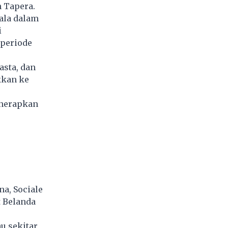
 Tapera.
ala dalam
i
 periode
asta, dan
kkan ke
enerapkan
a, Sociale
 Belanda
u sekitar