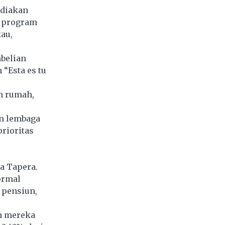
ediakan
a program
au,
belian
“Esta es tu
n rumah,
an lembaga
rioritas
a Tapera.
ormal
 pensiun,
n mereka