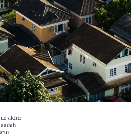
ir-akhir
 sudah
atur