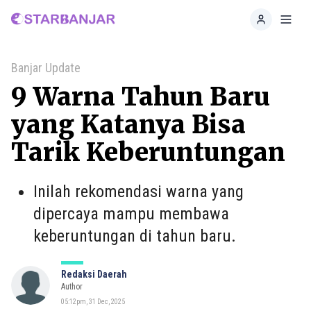
Home
Toggl
Banjar Update
9 Warna Tahun Baru
yang Katanya Bisa
Tarik Keberuntungan
Inilah rekomendasi warna yang
dipercaya mampu membawa
keberuntungan di tahun baru.
Redaksi Daerah
Author
05:12pm, 31 Dec, 2025