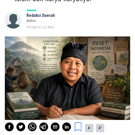
Redaksi Daerah
Author
07:07pm, 07 Jul, 2026
-
+
A
A