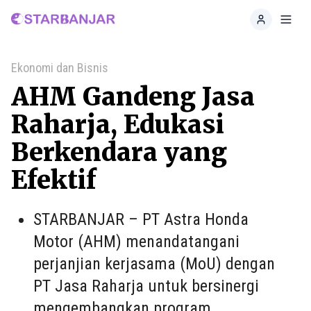
Home
Toggl
Ekonomi dan Bisnis
AHM Gandeng Jasa
Raharja, Edukasi
Berkendara yang
Efektif
STARBANJAR – PT Astra Honda
Motor (AHM) menandatangani
perjanjian kerjasama (MoU) dengan
PT Jasa Raharja untuk bersinergi
mengembangkan program