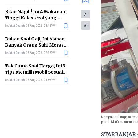
Bikin Nagih! Ini 4 Makanan
-
A
Tinggi Kolesterol yang
Sebaiknya Dikurangi
+
A
Redaksi Daerah
05 Aug 2026 - 03:46PM
Bukan Soal Gaji, Ini Alasan
Banyak Orang Sulit Merasa
Cukup
Redaksi Daerah
05 Aug 2026 - 02:26PM
Tak Cuma Soal Harga, Ini 5
Tips Memilih Mobil Sesuai
Kebutuhan
Redaksi Daerah
05 Aug 2026 - 01:39PM
Nampak pelanggan tenga
pukul 14.00 menurunkan 
STARBANJAR