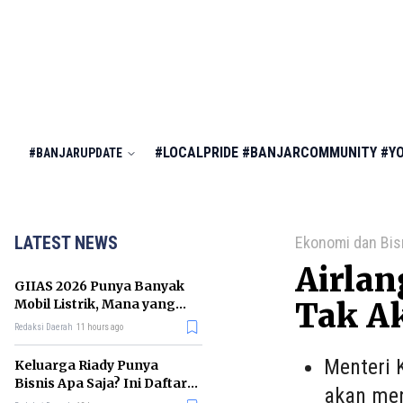
#LOCALPRIDE
#BANJARCOMMUNITY
#Y
#BANJARUPDATE
LATEST NEWS
Ekonomi dan Bis
Airlan
GIIAS 2026 Punya Banyak
Mobil Listrik, Mana yang
Tak A
Cocok untuk Gaji Rp10 Juta?
Redaksi Daerah
11 hours ago
Menteri 
Keluarga Riady Punya
Bisnis Apa Saja? Ini Daftar
akan me
Kerajaan Usahanya