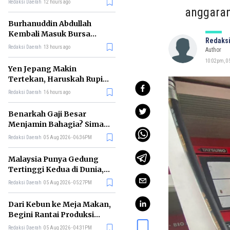
Redaksi Daerah
12 hours ago
anggaran
Burhanuddin Abdullah
Kembali Masuk Bursa
Redaksi
Gubernur BI, Ini Rekam
Redaksi Daerah
13 hours ago
Author
Jejaknya
10:02pm, 05
Yen Jepang Makin
Tertekan, Haruskah Rupiah
Ikut Khawatir?
Redaksi Daerah
16 hours ago
Benarkah Gaji Besar
Menjamin Bahagia? Simak
Penjelasan Ilmu Ekonomi
Redaksi Daerah
05 Aug 2026 - 06:36PM
Malaysia Punya Gedung
Tertinggi Kedua di Dunia,
Ini Daftar Lengkap 2026
Redaksi Daerah
05 Aug 2026 - 05:27PM
Dari Kebun ke Meja Makan,
Begini Rantai Produksi
Sawit di Indonesia
Redaksi Daerah
05 Aug 2026 - 04:31PM