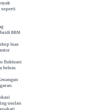
inyak
seperti
ng
ubsidi BBM
ukup luas
antor
u fluktuasi
au belum
 Keuangan
ggaran
okasi
ding usulan
sepakati