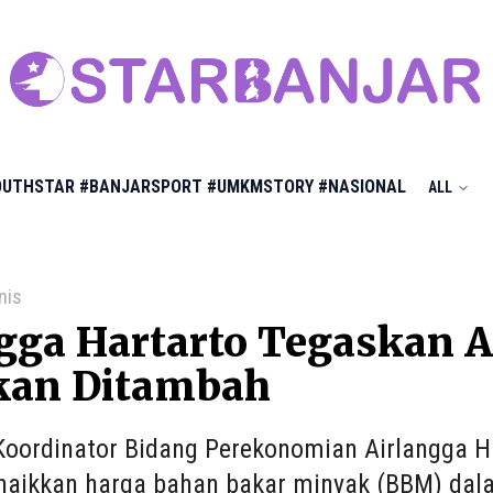
OUTHSTAR
#BANJARSPORT
#UMKMSTORY
#NASIONAL
ALL
nis
gga Hartarto Tegaskan 
kan Ditambah
Koordinator Bidang Perekonomian Airlangga H
naikkan harga bahan bakar minyak (BBM) da