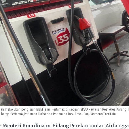
h melakukan pengisian BBM jenis Pertamax di sebuah SPBU kawasan Rest Area Karang Ten
harga Pertamax,Pertamax Turbo dan Pertamina Dex. Foto : Panji Asmoro/TrenAsia
- Menteri Koordinator Bidang Perekonomian Airlangga