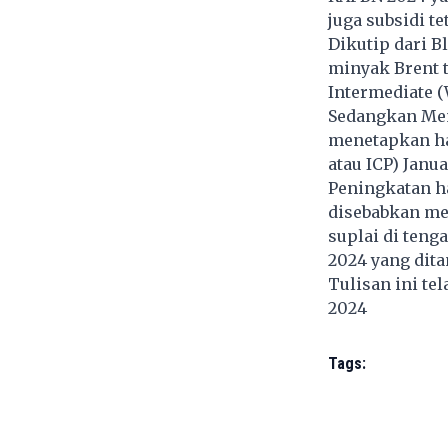
juga subsidi te
Dikutip dari B
minyak Brent 
Intermediate (
Sedangkan Men
menetapkan ha
atau ICP) Janua
Peningkatan h
disebabkan me
suplai di teng
2024 yang dit
Tulisan ini te
2024
Tags: