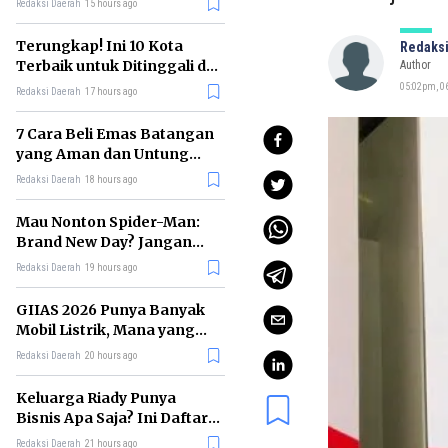
Redaksi Daerah
15 hours ago
Terungkap! Ini 10 Kota
Redaksi
Terbaik untuk Ditinggali di
Author
Dunia Tahun 2026
05:02pm, 06
Redaksi Daerah
17 hours ago
7 Cara Beli Emas Batangan
yang Aman dan Untung
untuk Pemula
Redaksi Daerah
18 hours ago
Mau Nonton Spider-Man:
Brand New Day? Jangan
Lewatkan 6 Film Penting
Redaksi Daerah
19 hours ago
Ini
GIIAS 2026 Punya Banyak
Mobil Listrik, Mana yang
Cocok untuk Gaji Rp10 Juta?
Redaksi Daerah
20 hours ago
Keluarga Riady Punya
Bisnis Apa Saja? Ini Daftar
Kerajaan Usahanya
Redaksi Daerah
21 hours ago