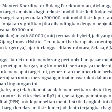
- Menteri Koordinator Bidang Perekonomian, Airlangga
rget ambisius bagi industri mobil listrik di Indonesi
argetkan penjualan 200.000 unit mobil listrik per ta
lonjakan signifikan jika dibandingkan dengan penjuala
apai 80.000 unit.
jualan) masih 80.000 (unit) termasuk hybrid, jadi yang
Kijang Innova Hybrid. Tentu kami berharap bisa mening
 targetnya," ujar Airlangga, dilansir Antara, Selasa, 6 
ngga, kunci untuk mendorong pertumbuhan pasar mobil
 penetapan harga yang kompetitif serta upaya moderni
tuk mencapai target ini, pemerintah meluncurkan berb
 bertujuan untuk merangsang minat masyarakat dalam 
ah lingkungan ini.
gkah yang telah diambil adalah memberikan subsidi ke
 motor listrik sebesar Rp7 juta, sekaligus pemotongan
lai (PPN) untuk pembelian mobil listrik. Langkah ini 
harga kendaraan listrik menjadi lebih terjangkau bag