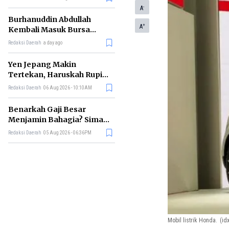
-
A
Burhanuddin Abdullah
+
A
Kembali Masuk Bursa
Gubernur BI, Ini Rekam
Redaksi Daerah
a day ago
Jejaknya
Yen Jepang Makin
Tertekan, Haruskah Rupiah
Ikut Khawatir?
Redaksi Daerah
06 Aug 2026 - 10:10AM
Benarkah Gaji Besar
Menjamin Bahagia? Simak
Penjelasan Ilmu Ekonomi
Redaksi Daerah
05 Aug 2026 - 06:36PM
Mobil listrik Honda.
(idx