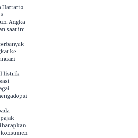
 Hartarto,
a.
hun. Angka
n saat ini
 terbanyak
kat ke
Januari
 listrik
sasi
agai
mengadopsi
pada
 pajak
diharapkan
i konsumen.