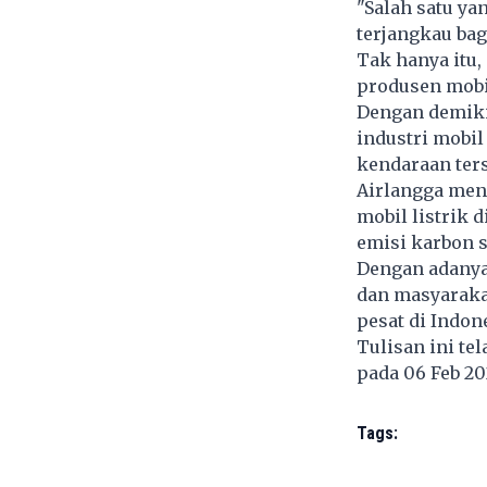
"Salah satu ya
terjangkau bag
Tak hanya itu
produsen mobil
Dengan demiki
industri mobi
kendaraan ters
Airlangga men
mobil listrik
emisi karbon 
Dengan adanya
dan masyaraka
pesat di Indon
Tulisan ini te
pada 06 Feb 2
Tags: