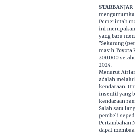
STARBANJAR
mengumumkan ta
Pemerintah men
ini merupakan 
yang baru menc
"Sekarang (pen
masih Toyota 
200.000 setahun
2024.
Menurut Airla
adalah melalui
kendaraan. Un
insentif yang
kendaraan ram
Salah satu lan
pembeli sepeda
Pertambahan Ni
dapat membuat 