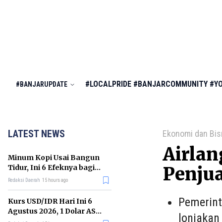
#LOCALPRIDE
#BANJARCOMMUNITY
#Y
#BANJARUPDATE
LATEST NEWS
Ekonomi dan Bis
Airlan
Minum Kopi Usai Bangun
Tidur, Ini 6 Efeknya bagi
Penjua
Kesehatan Tubuh
Redaksi Daerah
15 hours ago
Pemerint
Kurs USD/IDR Hari Ini 6
Agustus 2026, 1 Dolar AS
lonjakan
Kini Berapa Rupiah?