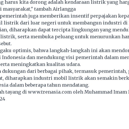
ng harus kita dorong adalah kendaraan listrik yang har
i masyarakat," tambah Airlangga
, pemerintah juga memberikan insentif perpajakan kep
 listrik dari luar negeri untuk membangun industri di
an, diharapkan dapat tercipta lingkungan yang mendu
l listrik, serta membuka peluang untuk menurunkan ha
ebut.
gaku optimis, bahwa langkah-langkah ini akan mendo
 di Indonesia dan mendukung visi pemerintah dalam me
serta meningkatkan kualitas udara.
 dukungan dari berbagai pihak, termasuk pemerintah, 
t, diharapkan industri mobil listrik akan semakin be
esia dalam beberapa tahun mendatang.
lah tayang di
www.trenasia.com
oleh Muhammad Imam 
024