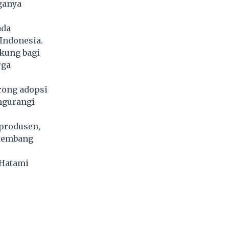
ganya
ada
 Indonesia.
kung bagi
rga
rong adopsi
ngurangi
produsen,
rkembang
Hatami