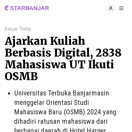
Home
Toggl
Banjar Today
Ajarkan Kuliah
Berbasis Digital, 2838
Mahasiswa UT Ikuti
OSMB
Universitas Terbuka Banjarmasin
menggelar Orientasi Studi
Mahasiswa Baru (OSMB) 2024 yang
dihadiri ratusan mahasiswa dari
berbagai daerah di Hotel Harper,