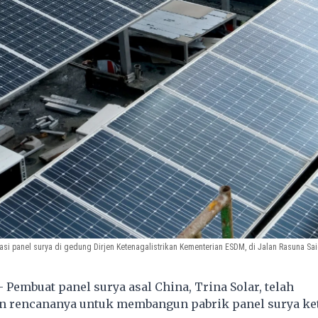
asi panel surya di gedung Dirjen Ketenagalistrikan Kementerian ESDM, di Jalan Rasuna Said
- Pembuat panel surya asal China, Trina Solar, telah
encananya untuk membangun pabrik panel surya ket