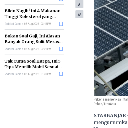
-
A
Bikin Nagih! Ini 4 Makanan
+
A
Tinggi Kolesterol yang
Sebaiknya Dikurangi
Redaksi Daerah
05 Aug 2026 - 03:46PM
Bukan Soal Gaji, Ini Alasan
Banyak Orang Sulit Merasa
Cukup
Redaksi Daerah
05 Aug 2026 - 02:26PM
Tak Cuma Soal Harga, Ini 5
Tips Memilih Mobil Sesuai
Kebutuhan
Redaksi Daerah
05 Aug 2026 - 01:39PM
Pekerja memeriksa intal
Pohan/TrenAsia
STARBANJAR
mengumumkan r