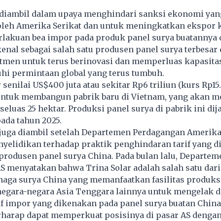
 diambil dalam upaya menghindari sanksi ekonomi yan
oleh Amerika Serikat dan untuk meningkatkan ekspor k
lakuan bea impor pada produk panel surya buatannya d
kenal sebagai salah satu produsen panel surya terbesar 
tmen untuk terus berinovasi dan memperluas kapasita
i permintaan global yang terus tumbuh.
 senilai US$400 juta atau sekitar Rp6 triliun (kurs Rp1
untuk membangun pabrik baru di Vietnam, yang akan 
 seluas 25 hektar. Produksi panel surya di pabrik ini di
ada tahun 2025.
 juga diambil setelah Departemen Perdagangan Amerika
yelidikan terhadap praktik penghindaran tarif yang d
produsen panel surya China. Pada bulan lalu, Departem
 menyatakan bahwa Trina Solar adalah salah satu dari
aga surya China yang memanfaatkan fasilitas produksi
negara-negara Asia Tenggara lainnya untuk mengelak d
f impor yang dikenakan pada panel surya buatan China
erharap dapat memperkuat posisinya di pasar AS denga