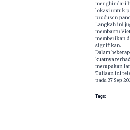
menghindari h
lokasi untuk p
produsen panel
Langkah ini j
membantu Vietn
memberikan do
signifikan.
Dalam beberap
kuatnya terhad
merupakan lan
Tulisan ini te
pada 27 Sep 2
Tags: