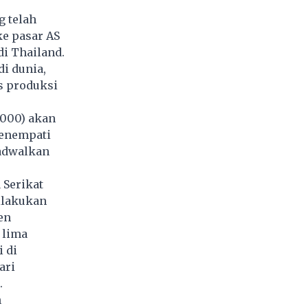
g telah
e pasar AS
i Thailand.
di dunia,
s produksi
5.000) akan
menempati
jadwalkan
 Serikat
ilakukan
en
 lima
 di
ari
.
n