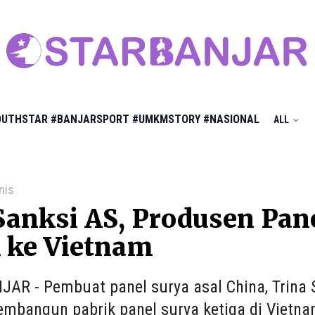
OUTHSTAR
#BANJARSPORT
#UMKMSTORY
#NASIONAL
ALL
nis
Sanksi AS, Produsen Pan
 ke Vietnam
AR - Pembuat panel surya asal China, Trina
mbangun pabrik panel surya ketiga di Vietna