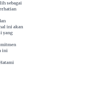
ih sebagai
erhatian
dan
al ini akan
i yang
komitmen
 ini
Hatami