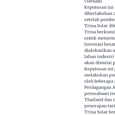
Vietnam.
Keputusan ini
diberlakukan 
setelah pember
Trina Solar di
Trina berkomi
untuk memenuh
Investasi besar
dialokasikan 
lahan industri
akan dimulai p
Keputusan ini
melakukan pen
oleh beberapa 
Perdagangan AS
perusahaan ten
Thailand dan 
penerapan tari
Trina Solar b