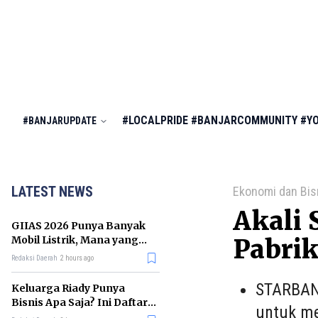
#LOCALPRIDE
#BANJARCOMMUNITY
#Y
#BANJARUPDATE
LATEST NEWS
Ekonomi dan Bis
Akali 
GIIAS 2026 Punya Banyak
Mobil Listrik, Mana yang
Pabrik
Cocok untuk Gaji Rp10 Juta?
Redaksi Daerah
2 hours ago
STARBANJ
Keluarga Riady Punya
Bisnis Apa Saja? Ini Daftar
untuk me
Kerajaan Usahanya