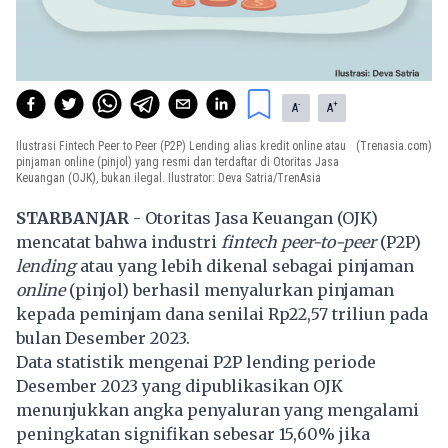
-
+
A
A
Ilustrasi Fintech Peer to Peer (P2P) Lending alias kredit online atau
(Trenasia.com)
pinjaman online (pinjol) yang resmi dan terdaftar di Otoritas Jasa
Keuangan (OJK), bukan ilegal. Ilustrator: Deva Satria/TrenAsia
STARBANJAR
- Otoritas Jasa Keuangan (OJK)
mencatat bahwa industri
fintech peer-to-peer
(P2P)
lending
atau yang lebih dikenal sebagai pinjaman
online
(pinjol) berhasil menyalurkan pinjaman
kepada peminjam dana senilai Rp22,57 triliun pada
bulan Desember 2023.
Data statistik mengenai P2P lending periode
Desember 2023 yang dipublikasikan OJK
menunjukkan angka penyaluran yang mengalami
peningkatan signifikan sebesar 15,60% jika