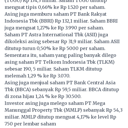
(TUGU) Rp 174,3 miliar. Saham TUGU ditutup
menguat tipis 0,66% ke Rp 1.520 per saham.
Asing juga memburu saham PT Bank Rakyat
Indonesia Tbk (BBRI) Rp 132,1 miliar. Saham BBRI
juga menguat 1,27% ke Rp 3.990 per saham.
Saham PT Astra International Tbk (ASII) juga
dikoleksi asing sebesar Rp 31,9 miliar. Saham ASII
ditutup turun 0,50% ke Rp 5000 per saham.
Sementara itu, saham yang paling banyak dilego
asing saham PT Telkom Indonesia Tbk (TLKM)
sebesar 190, 5 miliar. Saham TLKM ditutup
melemah 1,29 % ke Rp 3.070.
Asing juga menjual saham PT Bank Central Asia
Tbk (BBCA) sebanyak Rp 59,5 miliar. BBCA ditutup
di zona hijau 1,24 % ke Rp 30.500.
Investor asing juga melego saham PT Mega
Manunggal Property Tbk (MMLP) sebanyak Rp 54,3
miliar. MMLP ditutup menguat 4,17% ke level Rp
750 per lembar saham