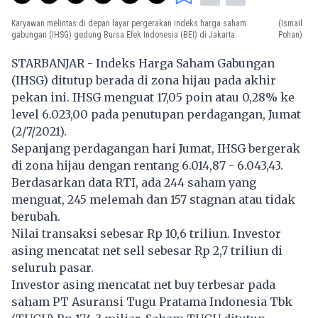
Karyawan melintas di depan layar pergerakan indeks harga saham
(Ismail
gabungan (IHSG) gedung Bursa Efek Indonesia (BEI) di Jakarta.
Pohan)
STARBANJAR - Indeks Harga Saham Gabungan
(IHSG) ditutup berada di zona hijau pada akhir
pekan ini. IHSG menguat 17,05 poin atau 0,28% ke
level 6.023,00 pada penutupan perdagangan, Jumat
(2/7/2021).
Sepanjang perdagangan hari Jumat, IHSG bergerak
di zona hijau dengan rentang 6.014,87 - 6.043,43.
Berdasarkan data RTI, ada 244 saham yang
menguat, 245 melemah dan 157 stagnan atau tidak
berubah.
Nilai transaksi sebesar Rp 10,6 triliun. Investor
asing mencatat net sell sebesar Rp 2,7 triliun di
seluruh pasar.
Investor asing mencatat net buy terbesar pada
saham PT Asuransi Tugu Pratama Indonesia Tbk