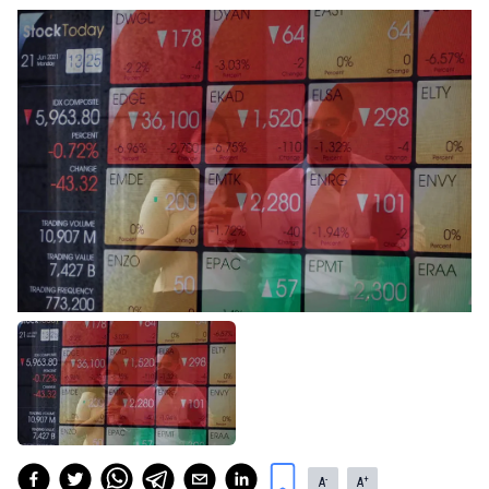
-
+
A
A