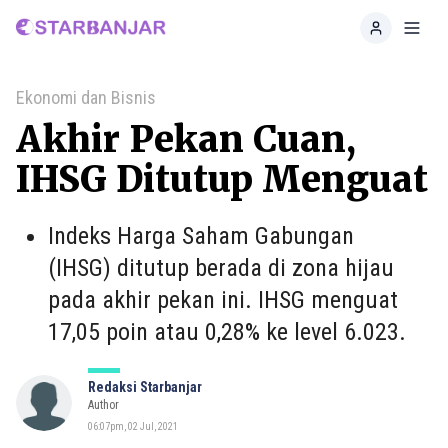
Home
Toggl
Ekonomi dan Bisnis
Akhir Pekan Cuan,
IHSG Ditutup Menguat
Indeks Harga Saham Gabungan
(IHSG) ditutup berada di zona hijau
pada akhir pekan ini. IHSG menguat
17,05 poin atau 0,28% ke level 6.023.
Redaksi Starbanjar
Author
06:07pm, 02 Jul, 2021