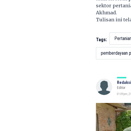
sektor pertan
Akhmad.
Tulisan ini te
Pertania
Tags:
pemberdayaan p
Redaksi
Editor
01:09pm, 25