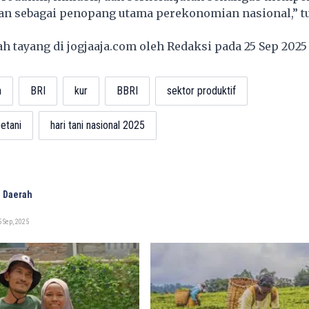
ian sebagai penopang utama perekonomian nasional,” t
lah tayang di
jogjaaja.com
oleh Redaksi pada 25 Sep 202
n
BRI
kur
BBRI
sektor produktif
etani
hari tani nasional 2025
 Daerah
 Sep, 2025