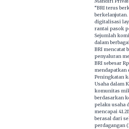
Mandiri Privat
“BRI terus ber
berkelanjutan
digitalisasi 
rantai pasok p
Sejumlah komi
dalam berbagai
BRI mencatat 
penyaluran men
BRI sebesar Rp1
mendapatkan d
Peningkatan ka
Usaha dalam Kl
komunitas mik
berdasarkan ke
pelaku usaha d
mencapai 41.21
berasal dari s
perdagangan (1