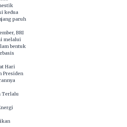
mestik
si kedua
njang paruh
tember, BRI
i melalui
alam bentuk
rbasis
t Hari
n Presiden
rannya
 Terlalu
Energi
ikan