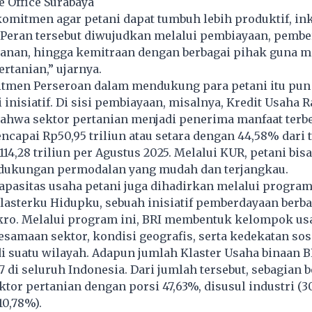
e Office Surabaya
komitmen agar petani dapat tumbuh lebih produktif, ink
. Peran tersebut diwujudkan melalui pembiayaan, pemb
layanan, hingga kemitraan dengan berbagai pihak guna
ertanian,” ujarnya.
tmen Perseroan dalam mendukung para petani itu pun
 inisiatif. Di sisi pembiayaan, misalnya, Kredit Usaha 
bahwa sektor pertanian menjadi penerima manfaat terb
capai Rp50,95 triliun atau setara dengan 44,58% dari 
14,28 triliun per Agustus 2025. Melalui KUR, petani bisa
ukungan permodalan yang mudah dan terjangkau.
pasitas usaha petani juga dihadirkan melalui program
asterku Hidupku, sebuah inisiatif pemberdayaan berba
ro. Melalui program ini, BRI membentuk kelompok us
samaan sektor, kondisi geografis, serta kedekatan sosi
i suatu wilayah. Adapun jumlah Klaster Usaha binaan B
7 di seluruh Indonesia. Dari jumlah tersebut, sebagian 
ektor pertanian dengan porsi 47,63%, disusul industri (
0,78%).