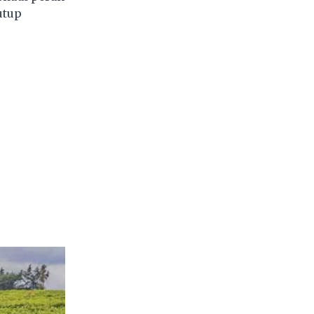
utup
5