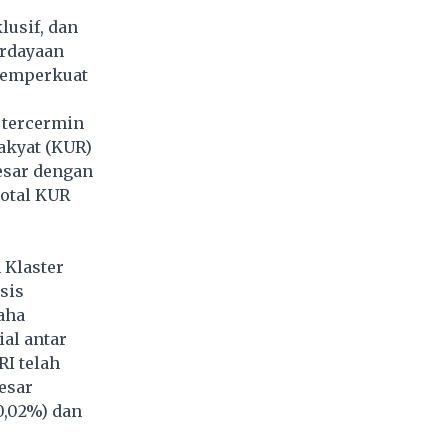
lusif, dan
erdayaan
 memperkuat
 tercermin
Rakyat (KUR)
esar dengan
total KUR
 Klaster
sis
aha
al antar
RI telah
besar
30,02%) dan