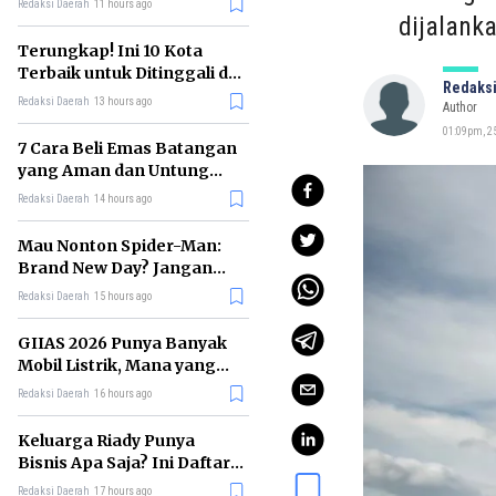
Redaksi Daerah
11 hours ago
dijalank
Terungkap! Ini 10 Kota
Terbaik untuk Ditinggali di
Redaksi
Dunia Tahun 2026
Redaksi Daerah
13 hours ago
Author
01:09pm, 25
7 Cara Beli Emas Batangan
yang Aman dan Untung
untuk Pemula
Redaksi Daerah
14 hours ago
Mau Nonton Spider-Man:
Brand New Day? Jangan
Lewatkan 6 Film Penting
Redaksi Daerah
15 hours ago
Ini
GIIAS 2026 Punya Banyak
Mobil Listrik, Mana yang
Cocok untuk Gaji Rp10 Juta?
Redaksi Daerah
16 hours ago
Keluarga Riady Punya
Bisnis Apa Saja? Ini Daftar
Kerajaan Usahanya
Redaksi Daerah
17 hours ago