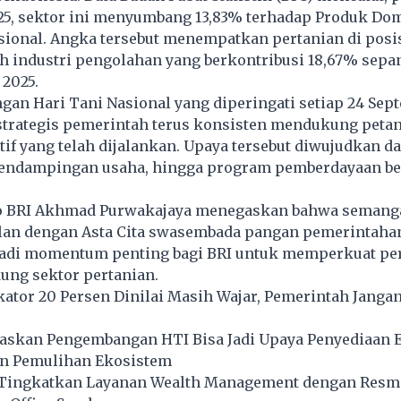
025, sektor ini menyumbang 13,83% terhadap Produk Do
sional. Angka tersebut menempatkan pertanian di posi
ah industri pengolahan yang berkontribusi 18,67% sepa
2025.
gan Hari Tani Nasional yang diperingati setiap 24 Sep
strategis pemerintah terus konsisten mendukung petan
atif yang telah dijalankan. Upaya tersebut diwujudkan d
endampingan usaha, hingga program pemberdayaan be
o BRI Akhmad Purwakajaya menegaskan bahwa semanga
alan dengan Asta Cita swasembada pangan pemerintaha
adi momentum penting bagi BRI untuk memperkuat pe
ng sektor pertanian.
ator 20 Persen Dinilai Masih Wajar, Pemerintah Jangan
skan Pengembangan HTI Bisa Jadi Upaya Penyediaan 
n Pemulihan Ekosistem
 Tingkatkan Layanan Wealth Management dengan Resm