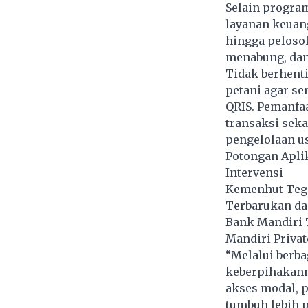
Selain progra
layanan keuang
hingga peloso
menabung, dan
Tidak berhenti
petani agar se
QRIS. Pemanfa
transaksi seka
pengelolaan us
Potongan Aplik
Intervensi
Kemenhut Tega
Terbarukan da
Bank Mandiri
Mandiri Privat
“Melalui berba
keberpihakann
akses modal, p
tumbuh lebih p