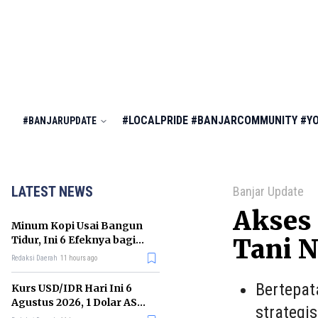
#LOCALPRIDE
#BANJARCOMMUNITY
#Y
#BANJARUPDATE
LATEST NEWS
Banjar Update
Akses 
Minum Kopi Usai Bangun
Tidur, Ini 6 Efeknya bagi
Tani N
Kesehatan Tubuh
Redaksi Daerah
11 hours ago
Bertepat
Kurs USD/IDR Hari Ini 6
Agustus 2026, 1 Dolar AS
strategi
Kini Berapa Rupiah?