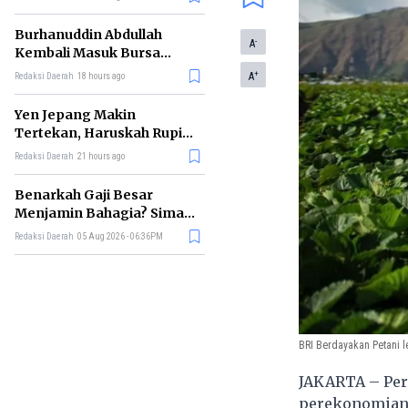
Burhanuddin Abdullah
-
A
Kembali Masuk Bursa
Gubernur BI, Ini Rekam
+
A
Redaksi Daerah
18 hours ago
Jejaknya
Yen Jepang Makin
Tertekan, Haruskah Rupiah
Ikut Khawatir?
Redaksi Daerah
21 hours ago
Benarkah Gaji Besar
Menjamin Bahagia? Simak
Penjelasan Ilmu Ekonomi
Redaksi Daerah
05 Aug 2026 - 06:36PM
BRI Berdayakan Petani l
JAKARTA – Per
perekonomian I