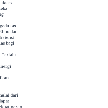
 akses
sebar
ng,
ngedukasi
BRImo dan
isiensi
as bagi
 Terlalu
Energi
ikan
ulai dari
dapat
rkuat peran