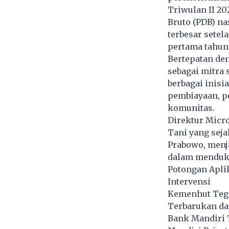
Triwulan II 2
Bruto (PDB) na
terbesar setel
pertama tahun 
Bertepatan den
sebagai mitra 
berbagai inisi
pembiayaan, p
komunitas.
Direktur Micr
Tani yang sej
Prabowo, menj
dalam menduku
Potongan Aplik
Intervensi
Kemenhut Tega
Terbarukan da
Bank Mandiri