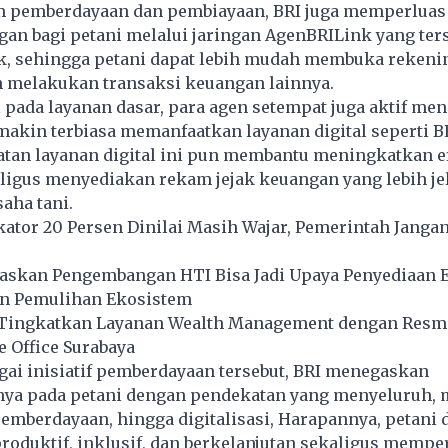
m pemberdayaan dan pembiayaan, BRI juga memperluas
an bagi petani melalui jaringan AgenBRILink yang ter
k, sehingga petani dapat lebih mudah membuka rekeni
 melakukan transaksi keuangan lainnya.
 pada layanan dasar, para agen setempat juga aktif me
makin terbiasa memanfaatkan layanan digital seperti 
atan layanan digital ini pun membantu meningkatkan ef
ligus menyediakan rekam jejak keuangan yang lebih jel
aha tani.
ator 20 Persen Dinilai Masih Wajar, Pemerintah Jangan
skan Pengembangan HTI Bisa Jadi Upaya Penyediaan 
n Pemulihan Ekosistem
 Tingkatkan Layanan Wealth Management dengan Resm
e Office Surabaya
gai inisiatif pemberdayaan tersebut, BRI menegaskan
ya pada petani dengan pendekatan yang menyeluruh, m
emberdayaan, hingga digitalisasi, Harapannya, petani 
roduktif, inklusif, dan berkelanjutan sekaligus mempe