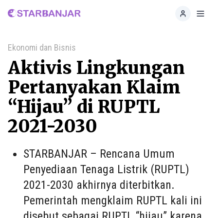
Home
Toggl
Ekonomi dan Bisnis
Aktivis Lingkungan
Pertanyakan Klaim
“Hijau” di RUPTL
2021-2030
STARBANJAR – Rencana Umum
Penyediaan Tenaga Listrik (RUPTL)
2021-2030 akhirnya diterbitkan.
Pemerintah mengklaim RUPTL kali ini
disebut sebagai RUPTL “hijau” karena