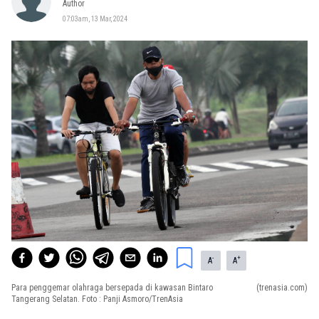
Author
07:03am, 13 Mar, 2024
-
+
A
A
Para penggemar olahraga bersepada di kawasan Bintaro
(trenasia.com)
Tangerang Selatan. Foto : Panji Asmoro/TrenAsia