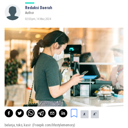
Redaksi Daerah
Author
02:03pm, 14 Mar, 2024
-
+
A
A
belanja, toko, kasir
(Freepik.com/lifestylememory)