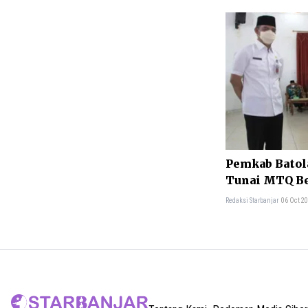
Pemkab Batol
Tunai MTQ B
Redaksi Starbanjar
06 Oct 20