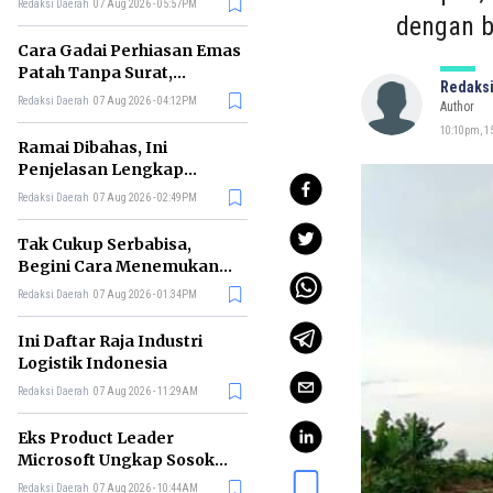
Redaksi Daerah
07 Aug 2026 - 05:57PM
dengan b
Cara Gadai Perhiasan Emas
Patah Tanpa Surat,
Redaksi
Ternyata Tetap Bisa!
Redaksi Daerah
07 Aug 2026 - 04:12PM
Author
10:10pm, 15
Ramai Dibahas, Ini
Penjelasan Lengkap
tentang Konsep Kabinet
Redaksi Daerah
07 Aug 2026 - 02:49PM
Bayangan
Tak Cukup Serbabisa,
Begini Cara Menemukan
'Spike' agar CV Dilirik HR
Redaksi Daerah
07 Aug 2026 - 01:34PM
Ini Daftar Raja Industri
Logistik Indonesia
Redaksi Daerah
07 Aug 2026 - 11:29AM
Eks Product Leader
Microsoft Ungkap Sosok
yang Paling Cocok
Redaksi Daerah
07 Aug 2026 - 10:44AM