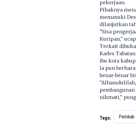
pekerjaan.
Pihaknya mena
memasuki Desa
dilanjutkan ta
"Sisa pengerj
Kuripan," ucap
Terkait dibuka
Kades Tabatan
ibu kota kabupa
Ia pun berhara
benar-benar bi
"Alhamdulilah
pembangunan j
nikmati," pun
Pemkab 
Tags: