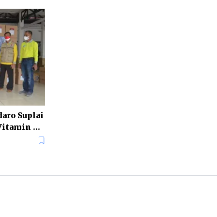
daro Suplai
Vitamin ke