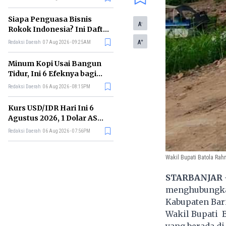
Memimpin di Era AI
Siapa Penguasa Bisnis
-
A
Rokok Indonesia? Ini Daftar
Perusahaan Terbesarnya
+
A
Redaksi Daerah
07 Aug 2026 - 09:25AM
Minum Kopi Usai Bangun
Tidur, Ini 6 Efeknya bagi
Kesehatan Tubuh
Redaksi Daerah
06 Aug 2026 - 08:15PM
Kurs USD/IDR Hari Ini 6
Agustus 2026, 1 Dolar AS
Kini Berapa Rupiah?
Redaksi Daerah
06 Aug 2026 - 07:56PM
Wakil Bupati Batola Ra
STARBANJAR
menghubungka
Kabupaten Bari
Wakil Bupati B