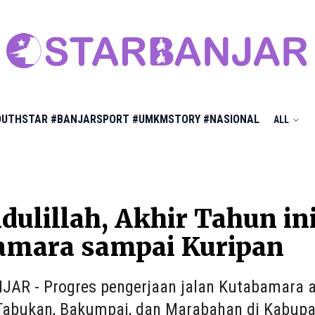
OUTHSTAR
#BANJARSPORT
#UMKMSTORY
#NASIONAL
ALL
ulillah, Akhir Tahun in
amara sampai Kuripan
JAR - Progres pengerjaan jalan Kutabamara
Tabukan, Bakumpai, dan Marabahan di Kabupate