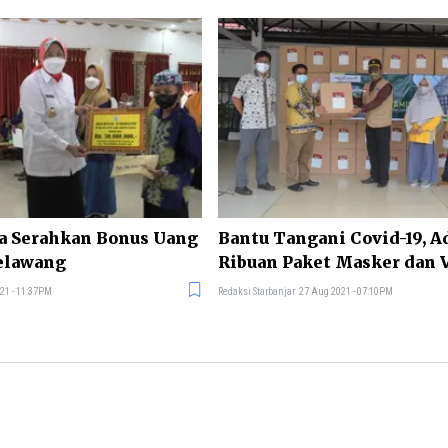
a Serahkan Bonus Uang
Bantu Tangani Covid-19, A
elawang
Ribuan Paket Masker dan 
Batola
21 - 11:37PM
Redaksi Starbanjar
27 Aug 2021 - 07:10PM