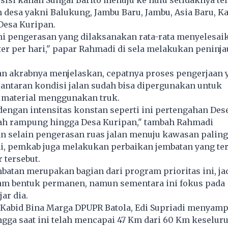
 sisi kanan Sungai Barito menuju ke hulu setidaknya te
h desa yakni Balukung, Jambu Baru, Jambu, Asia Baru, K
Desa Kuripan.
ni pengerasan yang dilaksanakan rata-rata menyelesai
er per hari," papar Rahmadi di sela melakukan peninja
n akrabnya menjelaskan, cepatnya proses pengerjaan 
antaran kondisi jalan sudah bisa dipergunakan untuk
material menggunakan truk.
dengan intensitas konstan seperti ini pertengahan Des
ah rampung hingga Desa Kuripan," tambah Rahmadi
n selain pengerasan ruas jalan menuju kawasan paling
ni, pemkab juga melakukan perbaikan jembatan yang ter
 tersebut.
batan merupakan bagian dari program prioritas ini, ja
lam bentuk permanen, namun sementara ini fokus pada
ar dia.
 Kabid Bina Marga DPUPR Batola, Edi Supriadi menyamp
gga saat ini telah mencapai 47 Km dari 60 Km keselur