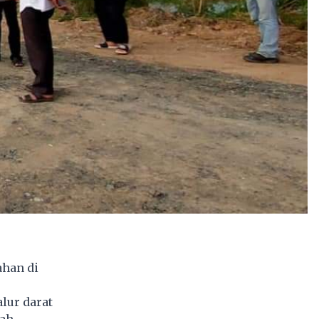
han di
lur darat