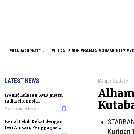
#LOCALPRIDE
#BANJARCOMMUNITY
#Y
#BANJARUPDATE
LATEST NEWS
Banjar Update
Alhamd
Ironis! Lulusan SMK Justru
Jadi Kelompok
Kutab
Pengangguran Terbanyak
Redaksi Daerah
a day ago
di RI
STARBAN
Kenal Lebih Dekat dengan
Feri Amsari, Penggagas
Kuripan,
Kabinet Bayangan