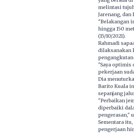
yang berada di
melintasi tuju
Jarenang, dan 
"Belakangan i
hingga 150 met
(15/10/2021).
Rahmadi sapaa
dilaksanakan l
pengangkutan 
"Saya optimis 
pekerjaan sud
Dia menuturka
Barito Kuala i
sepanjang jalur
"Perbaikan jem
diperbaiki da
pengerasan," uj
Sementara itu,
pengerjaan hin