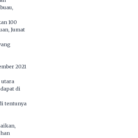
lah
abuau,
kan 100
uan, Jumat
yang
ember 2021
 utara
dapat di
di tentunya
aikan,
uhan