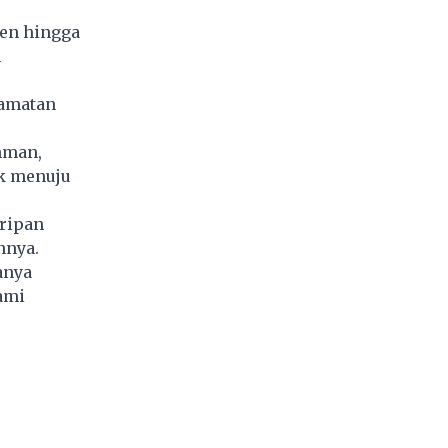
en hingga
n
camatan
hman,
k menuju
uripan
nnya.
anya
ami