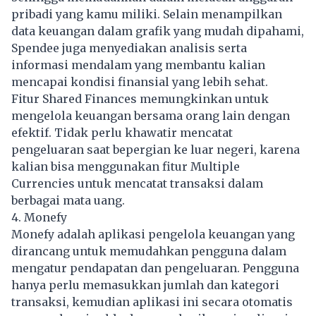
pribadi yang kamu miliki. Selain menampilkan
data keuangan dalam grafik yang mudah dipahami,
Spendee juga menyediakan analisis serta
informasi mendalam yang membantu kalian
mencapai kondisi finansial yang lebih sehat.
Fitur Shared Finances memungkinkan untuk
mengelola keuangan bersama orang lain dengan
efektif. Tidak perlu khawatir mencatat
pengeluaran saat bepergian ke luar negeri, karena
kalian bisa menggunakan fitur Multiple
Currencies untuk mencatat transaksi dalam
berbagai mata uang.
4. Monefy
Monefy adalah aplikasi pengelola keuangan yang
dirancang untuk memudahkan pengguna dalam
mengatur pendapatan dan pengeluaran. Pengguna
hanya perlu memasukkan jumlah dan kategori
transaksi, kemudian aplikasi ini secara otomatis