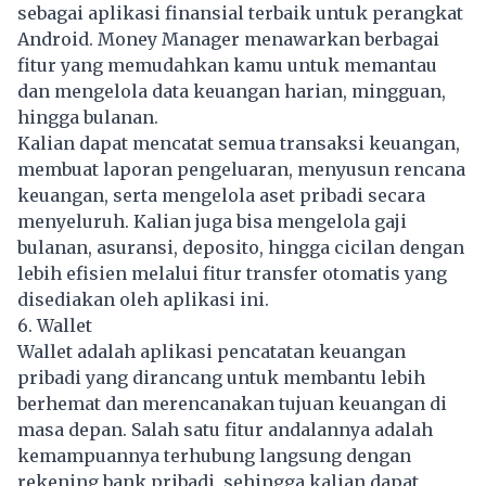
sebagai aplikasi finansial terbaik untuk perangkat
Android. Money Manager menawarkan berbagai
fitur yang memudahkan kamu untuk memantau
dan mengelola data keuangan harian, mingguan,
hingga bulanan.
Kalian dapat mencatat semua transaksi keuangan,
membuat laporan pengeluaran, menyusun rencana
keuangan, serta mengelola aset pribadi secara
menyeluruh. Kalian juga bisa mengelola gaji
bulanan, asuransi, deposito, hingga cicilan dengan
lebih efisien melalui fitur transfer otomatis yang
disediakan oleh aplikasi ini.
6. Wallet
Wallet adalah aplikasi pencatatan keuangan
pribadi yang dirancang untuk membantu lebih
berhemat dan merencanakan tujuan keuangan di
masa depan. Salah satu fitur andalannya adalah
kemampuannya terhubung langsung dengan
rekening bank pribadi, sehingga kalian dapat