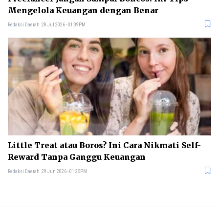
Mengelola Keuangan dengan Benar
Redaksi Daerah
28 Jul 2026 - 01:39PM
Little Treat atau Boros? Ini Cara Nikmati Self-
Reward Tanpa Ganggu Keuangan
Redaksi Daerah
29 Jun 2026 - 01:25PM