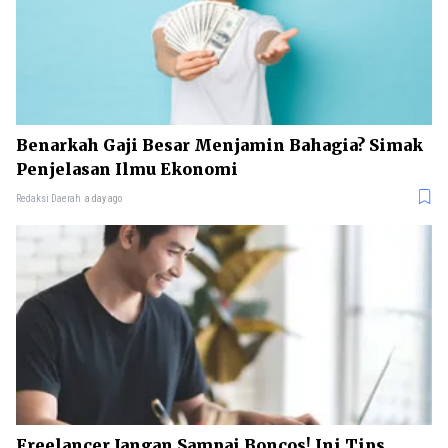
Benarkah Gaji Besar Menjamin Bahagia? Simak
Penjelasan Ilmu Ekonomi
Redaksi Daerah
a day ago
Freelancer Jangan Sampai Boncos! Ini Tips