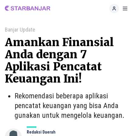
Home
Toggl
Banjar Update
Amankan Finansial
Anda dengan 7
Aplikasi Pencatat
Keuangan Ini!
Rekomendasi beberapa aplikasi
pencatat keuangan yang bisa Anda
gunakan untuk mengelola keuangan.
Redaksi Daerah