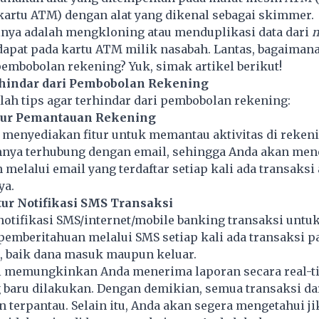
rtu ATM) dengan alat yang dikenal sebagai skimmer.
nya adalah mengkloning atau menduplikasi data dari
m
dapat pada kartu ATM milik nasabah. Lantas, bagaimana
mbobolan rekening? Yuk, simak artikel berikut!
rhindar dari Pembobolan Rekening
alah tips agar terhindar dari pembobolan rekening:
itur Pemantauan Rekening
 menyediakan fitur untuk memantau aktivitas di reken
mnya terhubung dengan email, sehingga Anda akan me
melalui email yang terdaftar setiap kali ada transaksi 
ya.
itur Notifikasi SMS Transaksi
 notifikasi SMS/internet/mobile banking transaksi untu
emberitahuan melalui SMS setiap kali ada transaksi p
, baik dana masuk maupun keluar.
si memungkinkan Anda menerima laporan secara real-t
 baru dilakukan. Dengan demikian, semua transaksi da
 terpantau. Selain itu, Anda akan segera mengetahui ji