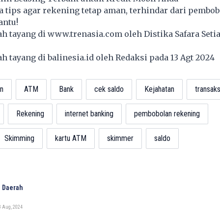
pa tips agar rekening tetap aman, terhindar dari pembob
ntu!
lah tayang di
www.trenasia.com
oleh Distika Safara Seti
lah tayang di
balinesia.id
oleh Redaksi pada 13 Agt 2024
n
ATM
Bank
cek saldo
Kejahatan
transaks
Rekening
internet banking
pembobolan rekening
Skimming
kartu ATM
skimmer
saldo
 Daerah
3 Aug, 2024