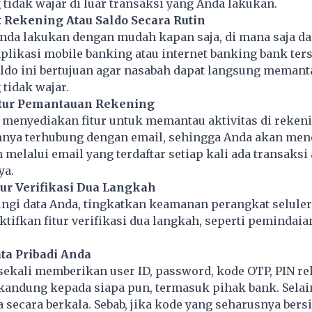
 tidak wajar di luar transaksi yang Anda lakukan.
t Rekening Atau Saldo Secara Rutin
Anda lakukan dengan mudah kapan saja, di mana saja d
aplikasi mobile banking atau internet banking bank ters
ldo ini bertujuan agar nasabah dapat langsung memant
 tidak wajar.
itur Pemantauan Rekening
 menyediakan fitur untuk memantau aktivitas di reken
mnya terhubung dengan email, sehingga Anda akan me
melalui email yang terdaftar setiap kali ada transaksi 
ya.
tur Verifikasi Dua Langkah
ngi data Anda, tingkatkan keamanan perangkat selule
ifkan fitur verifikasi dua langkah, seperti pemindaian
ata Pribadi Anda
sekali memberikan user ID, password, kode OTP, PIN re
kandung kepada siapa pun, termasuk pihak bank. Selain
secara berkala. Sebab, jika kode yang seharusnya bersi