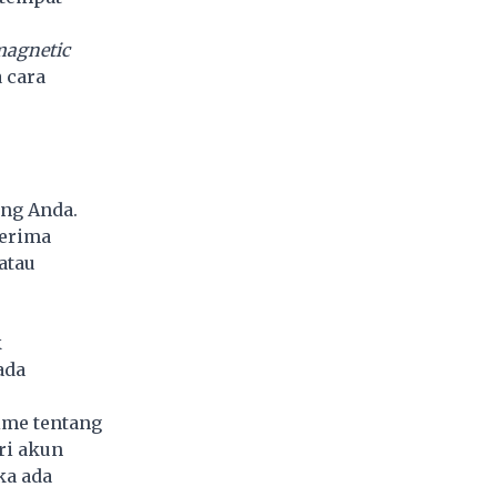
agnetic
 cara
ing Anda.
nerima
atau
k
ada
ime tentang
ri akun
ka ada