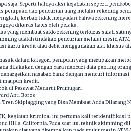
pa saja. Seperti halnya aksi kejahatan seperti pembobo
us penipuan dan pencurian uang melalui rekening sem
ringkali, korban tidak menyadari bahwa rekening mer
ngnya dikuras habis oleh pelaku.
dus yang membuat saldo rekening terkuras salah satun
mming adalah tindakan pencurian melalui mesin ATM
si kartu kredit atau debit menggunakan alat khusus at
asuk dalam kategori penipuan yang merupakan meto
ana dilakukan dengan cara mencuri data penting orang 
menargetkan nasabah bank dengan mencuri informasi d
t maupun kredit.
orok di Pesawat Menurut Pramugari
ward Anti Boros
u Tren Skiplagging yang Bisa Membuat Anda Dilarang N
OJK, kegiatan kriminal ini pertama kali teridentifikasi 
d Hills, California. Pada saat itu, teknik
skimming
di
nakan alat yang ditempelkan pada mulut mesin ATM 