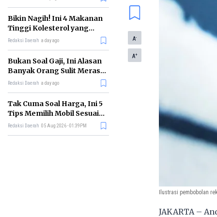
Bikin Nagih! Ini 4 Makanan
Tinggi Kolesterol yang
Sebaiknya Dikurangi
-
A
Redaksi Daerah
a day ago
+
A
Bukan Soal Gaji, Ini Alasan
Banyak Orang Sulit Merasa
Cukup
Redaksi Daerah
a day ago
Tak Cuma Soal Harga, Ini 5
Tips Memilih Mobil Sesuai
Kebutuhan
Redaksi Daerah
05 Aug 2026 - 01:39PM
Ilustrasi pembobolan re
JAKARTA – Anda