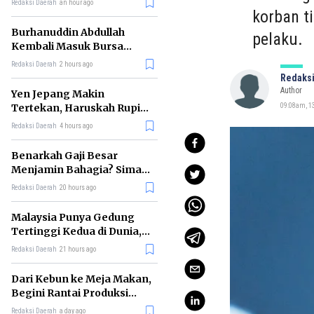
Redaksi Daerah
an hour ago
korban t
Burhanuddin Abdullah
pelaku.
Kembali Masuk Bursa
Gubernur BI, Ini Rekam
Redaksi Daerah
2 hours ago
Jejaknya
Redaksi
Author
Yen Jepang Makin
Tertekan, Haruskah Rupiah
09:08am, 1
Ikut Khawatir?
Redaksi Daerah
4 hours ago
Benarkah Gaji Besar
Menjamin Bahagia? Simak
Penjelasan Ilmu Ekonomi
Redaksi Daerah
20 hours ago
Malaysia Punya Gedung
Tertinggi Kedua di Dunia,
Ini Daftar Lengkap 2026
Redaksi Daerah
21 hours ago
Dari Kebun ke Meja Makan,
Begini Rantai Produksi
Sawit di Indonesia
Redaksi Daerah
a day ago