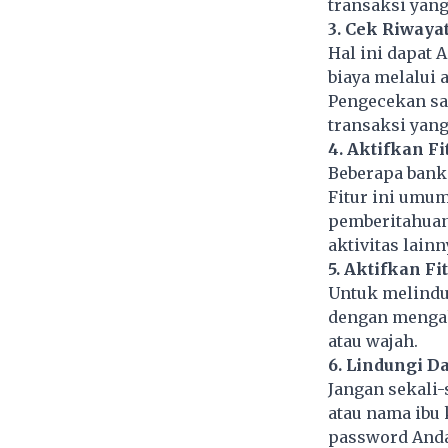
transaksi yang
3. Cek Riwaya
Hal ini dapat 
biaya melalui 
Pengecekan sa
transaksi yang
4. Aktifkan F
Beberapa bank
Fitur ini umu
pemberitahuan 
aktivitas lainn
5. Aktifkan Fi
Untuk melindu
dengan mengakt
atau wajah.
6. Lindungi D
Jangan sekali-
atau nama ibu 
password Anda 