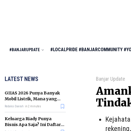
#LOCALPRIDE
#BANJARCOMMUNITY
#Y
#BANJARUPDATE
LATEST NEWS
Banjar Update
Amank
GIIAS 2026 Punya Banyak
Mobil Listrik, Mana yang
Tinda
Cocok untuk Gaji Rp10 Juta?
Redaksi Daerah
in 2 minutes
Kejahata
Keluarga Riady Punya
Bisnis Apa Saja? Ini Daftar
rekening
Kerajaan Usahanya