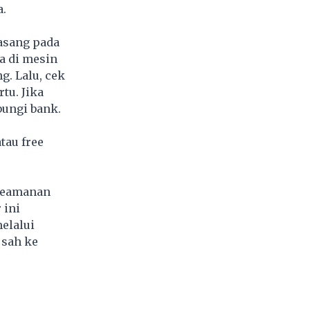
a.
asang pada
a di mesin
g. Lalu, cek
tu. Jika
ungi bank.
tau free
 keamanan
 ini
melalui
 sah ke