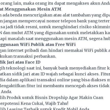
 orang lain, maka orang itu dapat mengakses akun And
 Saat Menggunakan Mesin ATM
h ada benda mencurigakan atau alat tambahan yang dip
an jangan mempercayai nomor telepon bank yang terter
sa jadi tidak resmi, untuk menghindari risiko skimmin
IN dan mulut ATM yang digunakan untuk meletakkan kar
pi masalah saat menggunakan mesin ATM, segera hub
nggunaan WiFi Publik atau Free WiFi
an internet pribadi dan hindari memakai WiFi publik a
akukan transaksi perbankan.
ik Jari atau Face ID
ih teknologi saat ini, banyak bank menyediakan fitur
kan sidik jari atau ID wajah sebagai kunci akses. Fitur
dia dalam aplikasi transaksi online yang bisa diakses 
Mengaktifkan fitur ini membantu mencegah akses tidak
 Anda.
ilih Produk untuk Bisnis Dropship Agar Makin Cuan
Berpotensi Kena Cukai, Wajib Tahu!
ih Leasing Terbaik untuk Kredit Mobil Anda