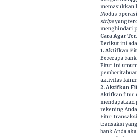
memasukkan ka
Modus operasi
stripe
yang ter
menghindari pe
Cara Agar Te
Berikut ini ad
1. Aktifkan F
Beberapa bank
Fitur ini umu
pemberitahuan 
aktivitas lainn
2. Aktifkan F
Aktifkan fitur
mendapatkan p
rekening Anda
Fitur transak
transaksi yang
bank Anda akan