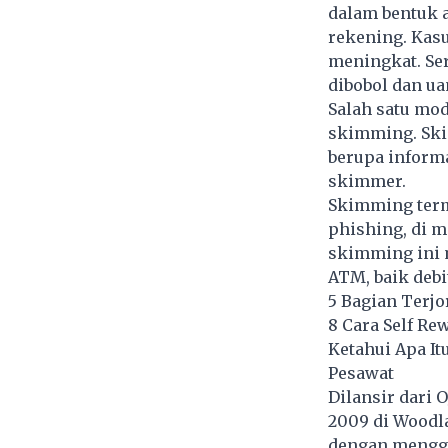
dalam bentuk a
rekening
. Kas
meningkat. Se
dibobol dan ua
Salah satu mo
skimming. Ski
berupa informa
skimmer.
Skimming term
phishing, di m
skimming ini 
ATM, baik debi
5 Bagian Terj
8 Cara Self Re
Ketahui Apa It
Pesawat
Dilansir dari 
2009 di Woodlan
dengan menggu