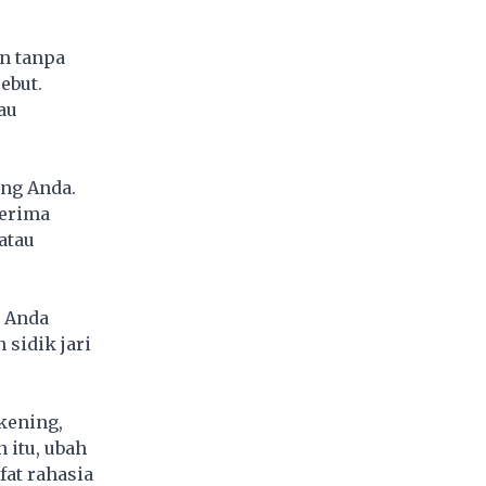
an tanpa
ebut.
au
ing Anda.
nerima
atau
r Anda
 sidik jari
kening,
 itu, ubah
fat rahasia