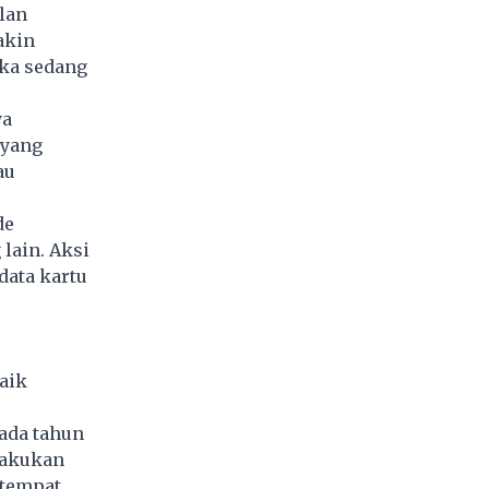
lan
akin
eka sedang
ya
 yang
au
de
lain. Aksi
ata kartu
aik
pada tahun
lakukan
(tempat