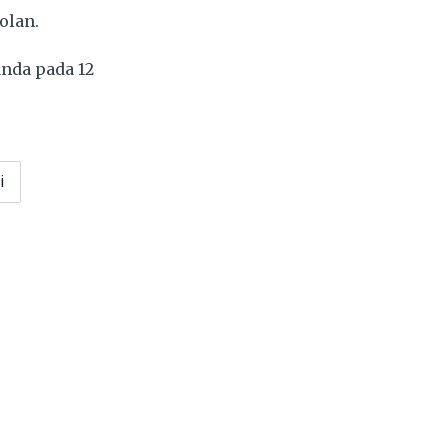
olan.
anda pada 12
i