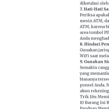
diketahui oleh
7. Hati-Hati
Periksa apaka
mesin
ATM
, d
ATM, karena bi
area tombol P
Anda menghada
8. Hindari Pe
Gunakan jaring
WiFi saat mel
9. Gunakan Sid
Semakin cangg
yang memanfaat
biasanya terse
ponsel Anda. 
akun rekening
Trik Jitu Mem
10 Barang Ini 
Panduan Memil