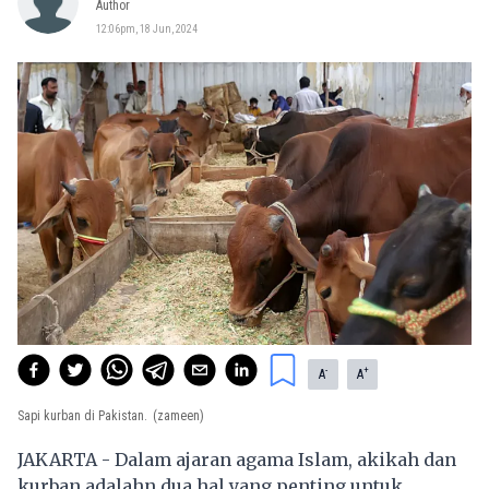
Author
12:06pm, 18 Jun, 2024
-
+
A
A
Sapi kurban di Pakistan.
(zameen)
JAKARTA - Dalam ajaran agama Islam, akikah dan
kurban adalahn dua hal yang penting untuk