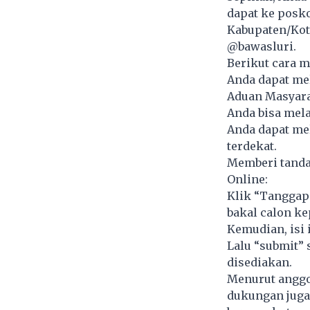
dapat ke posk
Kabupaten/Kota
@bawasluri.
Berikut cara me
Anda dapat me
Aduan Masyara
Anda bisa mela
Anda dapat me
terdekat.
Memberi tanda 
Online:
Klik “Tanggapa
bakal calon ke
Kemudian, isi i
Lalu “submit” 
disediakan.
Menurut anggo
dukungan juga 