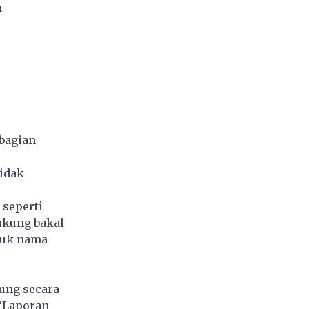
m
 bagian
tidak
 seperti
dukung bakal
suk nama
kung secara
 “Laporan