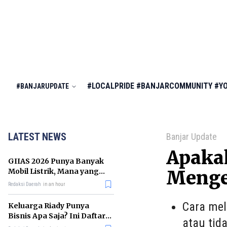
#LOCALPRIDE
#BANJARCOMMUNITY
#Y
#BANJARUPDATE
LATEST NEWS
Banjar Update
Apakah
GIIAS 2026 Punya Banyak
Mobil Listrik, Mana yang
Menge
Cocok untuk Gaji Rp10 Juta?
Redaksi Daerah
in an hour
Cara mel
Keluarga Riady Punya
Bisnis Apa Saja? Ini Daftar
atau tida
Kerajaan Usahanya