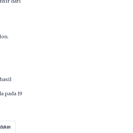
sir dari
lon.
hasil
a pada 19
4
dukan