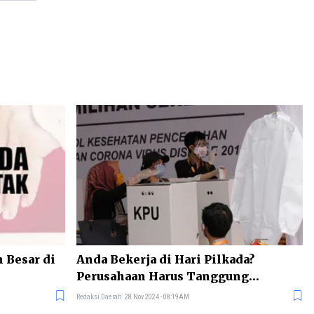
 Besar di
Anda Bekerja di Hari Pilkada?
Perusahaan Harus Tanggung
Kompensasi Lembur
Redaksi Daerah
28 Nov 2024 - 08:19AM