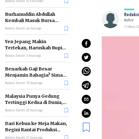
Redaksi Daerah
in 4 minutes
Burhanuddin Abdullah
Redaksi
Kembali Masuk Bursa
Author
Gubernur BI, Ini Rekam
11:08am, 2
Redaksi Daerah
an hour ago
Jejaknya
Yen Jepang Makin
Tertekan, Haruskah Rupiah
Ikut Khawatir?
Redaksi Daerah
3 hours ago
Benarkah Gaji Besar
Menjamin Bahagia? Simak
Penjelasan Ilmu Ekonomi
Redaksi Daerah
19 hours ago
Malaysia Punya Gedung
Tertinggi Kedua di Dunia,
Ini Daftar Lengkap 2026
Redaksi Daerah
20 hours ago
Dari Kebun ke Meja Makan,
Begini Rantai Produksi
Sawit di Indonesia
Redaksi Daerah
21 hours ago