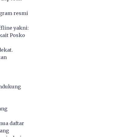
agram resmi
fline yakni:
kait Posko
ekat.
tan
endukung
ang
mua daftar
yang