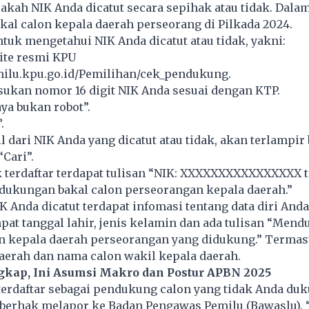
kah NIK Anda dicatut secara sepihak atau tidak. Dala
al calon kepala daerah perseorang di
Pilkada
2024.
ntuk mengetahui NIK Anda dicatut atau tidak, yakni:
ite resmi KPU
emilu.kpu.go.id/Pemilihan/cek_pendukung
.
ukan nomor 16 digit NIK Anda sesuai dengan KTP.
ya bukan robot”.
.
 dari NIK Anda yang dicatut atau tidak, akan terlampir
“Cari”.
k terdaftar terdapat tulisan “NIK: XXXXXXXXXXXXXXXX 
 dukungan bakal calon perseorangan kepala daerah.”
K Anda dicatut terdapat infomasi tentang data diri Anda
pat tanggal lahir, jenis kelamin dan ada tulisan “Men
n kepala daerah perseorangan yang didukung.” Terma
aerah dan nama calon wakil kepala daerah.
gkap, Ini Asumsi Makro dan Postur APBN 2025
terdaftar sebagai pendukung calon yang tidak Anda du
 berhak melapor ke Badan Pengawas Pemilu (Bawaslu).