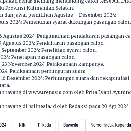
 apakah benar memang mendukung calon tersebut. Dilan
u Provinsi Kalimantan Selatan.
an dan jawal pemilihan Agustus – Desember 2024:
ustus 2024: Pemenuhan syarat dukungan pasangan calon
26 Agustus 2024: Pengumuman pendaftaran pasangan ca
9 Agustus 2024: Pendaftaran pasangan calon.
1 September 2024: Penelitian syarat calon.
2024: Penetapan pasangan calon.
– 23 November 2024: Pelaksanaan kampanye.
024: Pelaksanaan pemungutan suara.
16 Desember 2024: Perhitungan suara dan rekapitulasi 
uara.
lah tayang di
www.trenasia.com
oleh Prita Lyani Ayunind
lah tayang di
balinesia.id
oleh Redaksi pada 20 Agt 202
2024
NIK
Pilkada
Bawaslu
Nomor Induk Kependu