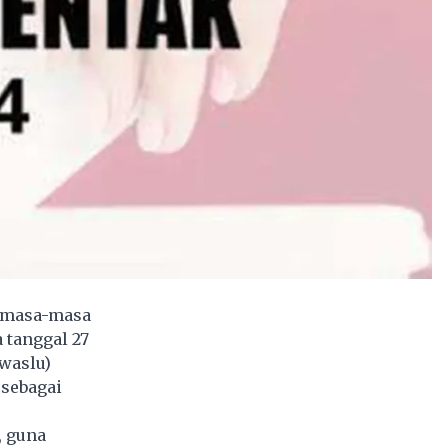
i masa-masa
 tanggal 27
waslu)
 sebagai
, guna