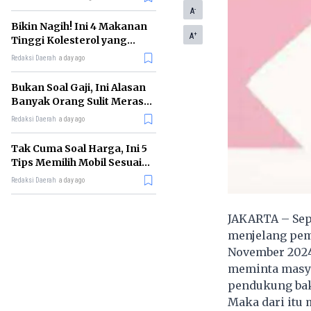
-
A
Bikin Nagih! Ini 4 Makanan
+
A
Tinggi Kolesterol yang
Sebaiknya Dikurangi
Redaksi Daerah
a day ago
Bukan Soal Gaji, Ini Alasan
Banyak Orang Sulit Merasa
Cukup
Redaksi Daerah
a day ago
Tak Cuma Soal Harga, Ini 5
Tips Memilih Mobil Sesuai
Kebutuhan
Redaksi Daerah
a day ago
JAKARTA – Sepe
menjelang pemi
November 2024
meminta masya
pendukung bak
Maka dari itu