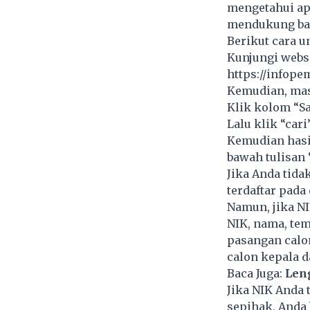
mengetahui apa
mendukung bak
Berikut cara u
Kunjungi webs
https://infop
Kemudian, mas
Klik kolom “Sa
Lalu klik “cari”
Kemudian hasil
bawah tulisan 
Jika Anda tida
terdaftar pada
Namun, jika NI
NIK, nama, tem
pasangan calo
calon kepala d
Baca Juga:
Len
Jika NIK Anda 
sepihak, Anda