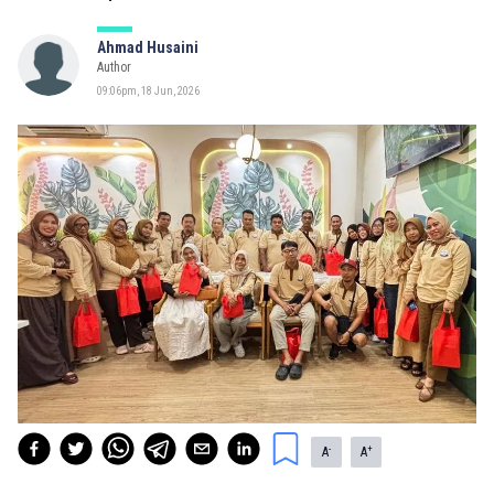
Ahmad Husaini
Author
09:06pm, 18 Jun, 2026
-
+
A
A