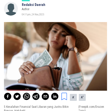
Redaksi Daerah
Author
04:11pm, 24 Nov, 2025
-
+
A
A
5 Kesalahan Finansial Saat Liburan yang Justru Bikin
(Freepik.com/Drazen
Boncos, Hati-hati!
Zigic)