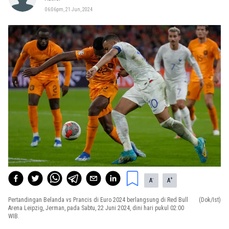
06:06pm, 21 Jun, 2024
-
+
A
A
Pertandingan Belanda vs Prancis di Euro 2024 berlangsung di Red Bull
(Dok/Ist)
Arena Leipzig, Jerman, pada Sabtu, 22 Juni 2024, dini hari pukul 02:00
WIB.