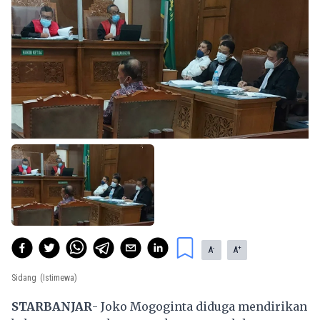
-
+
A
A
Sidang
(Istimewa)
STARBANJAR
- Joko Mogoginta diduga mendirikan