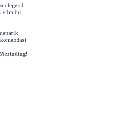
rban legend
 Film ini
 menarik
rekomendasi
 Merinding!