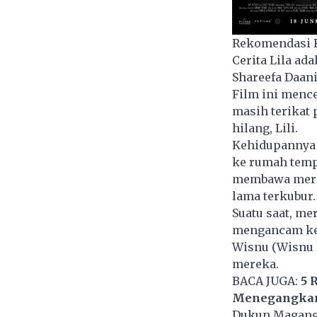
Rekomendasi Fi
Cerita Lila ad
Shareefa Daani
Film ini mence
masih terikat 
hilang, Lili.
Kehidupannya b
ke rumah tempa
membawa merek
lama terkubur.
Suatu saat, m
mengancam kes
Wisnu (Wisnu 
mereka.
BACA JUGA:
5 
Menegangkan 
Dukun Magan