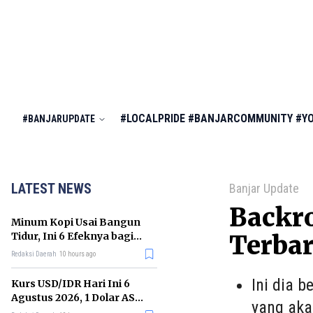
#LOCALPRIDE
#BANJARCOMMUNITY
#Y
#BANJARUPDATE
LATEST NEWS
Banjar Update
Backro
Minum Kopi Usai Bangun
Tidur, Ini 6 Efeknya bagi
Terbar
Kesehatan Tubuh
Redaksi Daerah
10 hours ago
Ini dia 
Kurs USD/IDR Hari Ini 6
Agustus 2026, 1 Dolar AS
yang ak
Kini Berapa Rupiah?