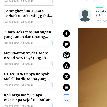
Redaksi Daerah
10 hours ago
Terungkap! Ini 10 Kota
Redaksi
Terbaik untuk Ditinggali di
Author
Dunia Tahun 2026
02:06pm, 1
Redaksi Daerah
12 hours ago
7 Cara Beli Emas Batangan
yang Aman dan Untung
untuk Pemula
Redaksi Daerah
13 hours ago
Mau Nonton Spider-Man:
Brand New Day? Jangan
Lewatkan 6 Film Penting
Redaksi Daerah
15 hours ago
Ini
GIIAS 2026 Punya Banyak
Mobil Listrik, Mana yang
Cocok untuk Gaji Rp10 Juta?
Redaksi Daerah
16 hours ago
Keluarga Riady Punya
Bisnis Apa Saja? Ini Daftar
Kerajaan Usahanya
Redaksi Daerah
17 hours ago