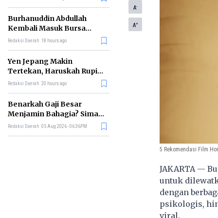
-
A
Burhanuddin Abdullah
+
A
Kembali Masuk Bursa
Gubernur BI, Ini Rekam
Redaksi Daerah
18 hours ago
Jejaknya
Yen Jepang Makin
Tertekan, Haruskah Rupiah
Ikut Khawatir?
Redaksi Daerah
20 hours ago
Benarkah Gaji Besar
Menjamin Bahagia? Simak
Penjelasan Ilmu Ekonomi
Redaksi Daerah
05 Aug 2026 - 06:36PM
5 Rekomendasi Film Hor
JAKARTA — Buat
untuk dilewatk
dengan berbaga
psikologis, hi
viral.