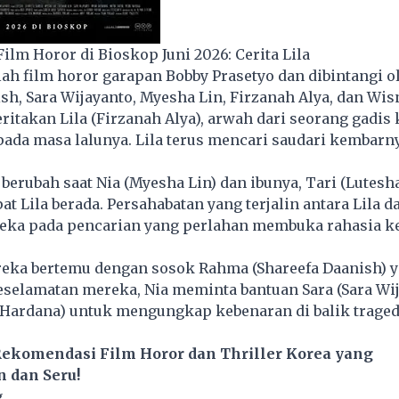
lm Horor di Bioskop Juni 2026: Cerita Lila
alah film horor garapan Bobby Prasetyo dan dibintangi o
sh, Sara Wijayanto, Myesha Lin, Firzanah Alya, dan Wi
ritakan Lila (Firzanah Alya), arwah dari seorang gadis 
pada masa lalunya. Lila terus mencari saudari kembarn
erubah saat Nia (Myesha Lin) dan ibunya, Tari (Lutesha
t Lila berada. Persahabatan yang terjalin antara Lila d
a pada pencarian yang perlahan membuka rahasia k
ereka bertemu dengan sosok Rahma (Shareefa Daanish) 
elamatan mereka, Nia meminta bantuan Sara (Sara Wij
Hardana) untuk mengungkap kebenaran di balik traged
Rekomendasi Film Horor dan Thriller Korea yang
dan Seru!
g