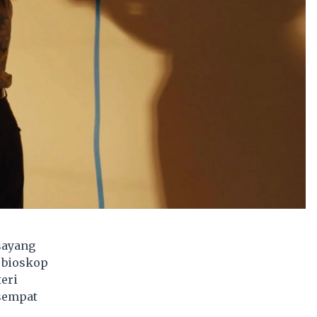
sayang
i bioskop
eri
 sempat