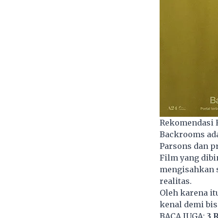
Rekomendasi F
Backrooms ada
Parsons dan p
Film yang dibi
mengisahkan s
realitas.
Oleh karena it
kenal demi bi
BACA JUGA:
3 