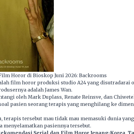
ilm Horor di Bioskop Juni 2026: Backrooms
lah film
horor
produksi studio A24 yang disutradarai 
rodusernya adalah James Wan.
ntangi oleh Mark Duplass, Renate Reinsve, dan Chiwetel 
oal pasien seorang terapis yang menghilang ke dimens
u, terapis tersebut mau tidak mau memasuki dunia yang 
sa menyelamatkan pasiennya tersebut.
Rekomendasi Serial dan Film Horor Jepang-Korea, T