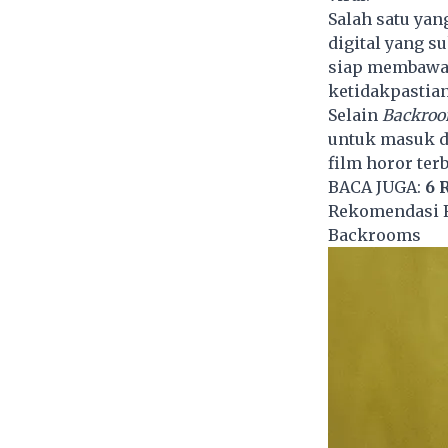
Salah satu yan
digital yang s
siap membawam
ketidakpastia
Selain
Backro
untuk masuk da
film horor ter
BACA JUGA:
6 
Rekomendasi F
Backrooms