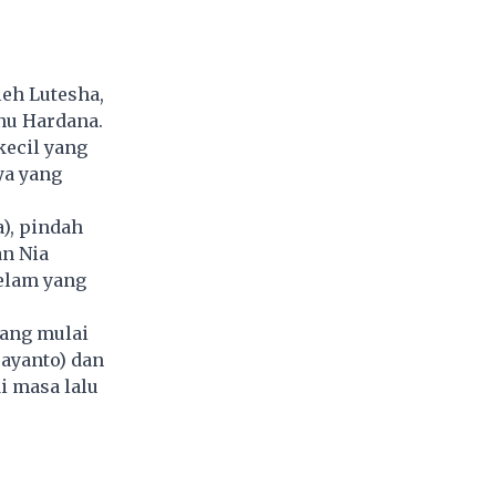
leh Lutesha,
snu Hardana.
kecil yang
ya yang
), pindah
an Nia
elam yang
yang mulai
ayanto) dan
i masa lalu