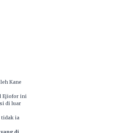
oleh Kane
Ejiofor ini
i di luar
tidak ia
ayang di